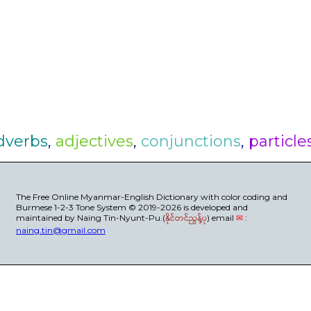
dverbs
,
adjectives
,
conjunctions
,
particle
The Free Online Myanmar-English Dictionary with color coding and
Burmese 1-2-3 Tone System © 2019-2026 is developed and
maintained by Naing Tin-Nyunt-Pu.(
နိုင်တင်ညွန့်ပု
) email
✉
:
naing.tin@gmail.com