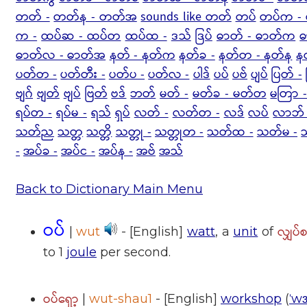
တတ် -
တတ်န - တတ်အ
sounds like တတ်
တပ်
တပ်က - 
က -
ထပ်ဆ - ထပ်တ
ထပ်ထ -
ဒသ်
ဒြပ်
ဓာတ် - ဓာတ်က
ဓ
ဓာတ်လ - ဓာတ်အ
နတ် - နတ်က
နတ်ခ -
နတ်တ - နတ်န
န
ပတ်တ -
ပတ်တီး -
ပတ်ပ -
ပတ်လ -
ပါဒ်
ပပ်
ပဗ်
ပျပ်
ပြတ် -
ဗျဂ်
ဗျတ်
ဗျပ်
ဗြတ်
ဗဒ်
ဘတ်
မတ် -
မတ်ခ - မတ်တ
မတြာ 
ရပ်တ -
ရပ်မ -
ရသ်
ရှပ်
လတ် -
လတ်တ -
လဒ်
လပ်
လာဘ် 
သတ်ည
သတ္တ
သတ္တိ
သတ္တု -
သတ္တုတ -
သတ်ထ -
သတ်မ -
-
အပ်ခ -
အပ်င -
အပ်န -
အဗ်
အသ်
Back to Dictionary Main Menu
ဝပ်
လျှပ်
|
wut
- [English]
watt
, a
unit
of
to 1
joule
per second.
ဝပ်ရှော့
|
wut-shau1
- [English]
workshop
(
ˈwɝ