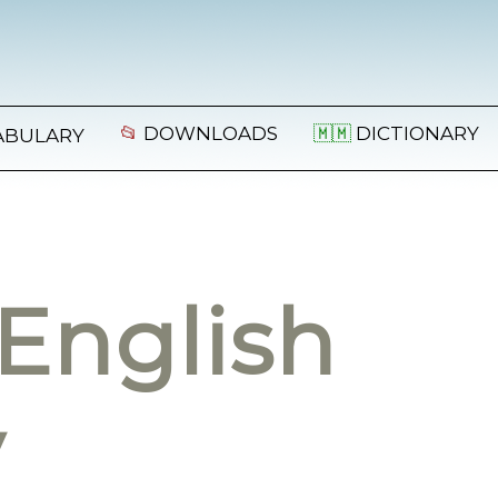
📂
DOWNLOADS
🇲🇲
DICTIONARY
ABULARY
English
y