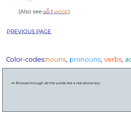
ဝပ်
(Also see
|
woot
.)
PREVIOUS PAGE
Color-codes:
nouns
,
pronouns
,
verbs
,
a
👀 Browse through all the words like a real dictionary.