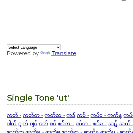
Powered by
Translate
Single Tone 'ut'
ကတ် -
ကတ်တ -
ကတ်ထ -
ကဒ်
ကပ် -
ကပ်င - ကက်န
ကပ်
ဂါတ်
ဂျတ်
ဂျပ်
ငတ်
စပ်
စပ်က -
စပ်တ -
စပ်မ -
ဆဋ်
ဆတ် 
ဇာတ်ကွ
ဇာတ်ခ - ဇာတ်စ
ဇာတ်ဆ - ဇာတ်န
ဇာတ်ပ -
ဇာတ်