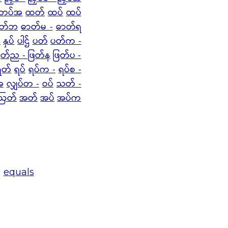
 တပ်အ
ထတ်
ထပ်
ထပ်
ာတ်ဘ
ဓာတ်မ -
ဓာတ်ရ
်
နှပ်
ပါဌ်
ပတ်
ပတ်က -
ြတ်ည - ဖြတ်န
ဖြတ်ပ -
ရတ်
ရပ်
ရပ်က -
ရပ်စ -
အ
လျှပ်တ -
ဝပ်
သတ် -
ဩတ်
အတ်
အပ်
အပ်က
)
equals