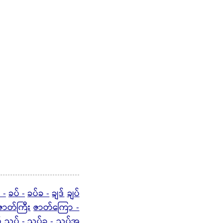
 -
ခပ် -
ခပ်ခ -
ချဒ်
ချပ်
ဇာတ်ကြီး
ဇာတ်ကြော -
်
ညှပ် -
ညှပ်ခ - ညှပ်အ