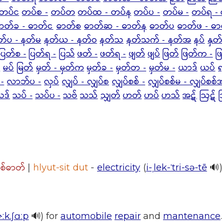
တပ်င
တပ်စ -
တပ်တ
တပ်ထ - တပ်န
တပ်ပ -
တပ်မ -
တပ်ရ -
ာတ်ခ - ဓာတ်င
ဓာတ်စ
ဓာတ်ဆ - ဓာတ်န
ဓာတ်ပ
ဓာတ်ဖ - ဓ
တ်ပ - နတ်မ
နတ်ယ - နတ်ဝ
နတ်သ
နတ်သက် - နတ်အ
နပ်
နှတ
ပြတ်စ -
ပြတ်ရ -
ပြသ်
ဖတ် -
ဖတ်ရ -
ဖျတ်
ဖျပ်
ဖြတ်
ဖြတ်က -
ဖ
-
မပ်
မြတ်
မှတ် - မှတ်က
မှတ်ခ -
မှတ်တ -
မှတ်မ -
ယာဒ်
ယပ်
-
လာဘ်ပ -
လှပ်
လျှပ် - လျှပ်စ
လျှပ်စစ် -
လျှပ်စစ်မ - လျှပ်စစ်
သဒ်
သပ် -
သပ်ပ -
သဗ်
သသ်
သျှတ်
ဟတ်
ဟပ်
ဟသ်
အဋ်
ဩဋ်
စစ်ဓာတ်
|
hlyut-sit dut
-
electricity
(
i-ˌlek-ˈtri-sə-tē
🔊
ːk.ʃɑːp
🔊) for
automobile
repair
and
mantenance
.