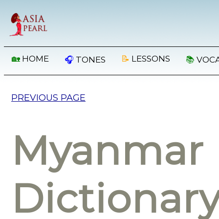
🏡
HOME
📝
LESSONS
🎧
TONES
📚
VOC
PREVIOUS PAGE
Myanmar 
Dictionar