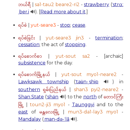
ဘယ်ရီ
|
sa1-tau2 beare2-ri2
-
strawberry
(
ˈstrɑː
ˌber.i
🔊). [
Read more about it
.]
ရပ်စဲ
|
yut-seare3
-
stop
;
cease
.
ရပ်စဲခြင်း
|
yut-seare3 jin3
-
termination
;
cessation
; the act of
stopping
.
ရပ်စောက်စာ
|
yut-sout sa2
- [archaic]
subsistence
for the day.
ရပ်စောက်မြို့နယ်
|
yut-sout myo1-neare2
-
Lawksawk township
(
ˈtau̇n-ˌship
🔊) in
ရှမ်းပြည်နယ်
southern
|
shan3 pyi2-neare2
-
တောင်ကြီး
Shan State
(
ˈshän
🔊) to the
north
of
မြို့
|
toun2-ji3 myo1
-
Taunggyi
and to the
မန္တလေးမြို့
east
of
|
mun3-da1-lay3 myo1
-
Mandalay
(
ˌman-də-ˈlā
🔊).