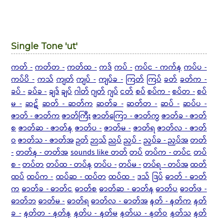
Single Tone 'ut'
ကတ် -
ကတ်တ -
ကတ်ထ -
ကဒ်
ကပ် -
ကပ်င - ကက်န
ကပ်ပ -
ကပ်ပိ -
ကသ်
ကျတ်
ကျပ် -
ကျပ်ခ -
ကြတ်
ကြပ်
ခတ်
ခတ်က -
ခပ် -
ခပ်ခ -
ချဒ်
ချပ်
ဂါတ်
ဂျတ်
ဂျပ်
ငတ်
စပ်
စပ်က -
စပ်တ -
စပ်
မ -
ဆဋ်
ဆတ် - ဆတ်က
ဆတ်ခ -
ဆတ်တ -
ဆပ် -
ဆပ်ပ -
ဇာတ် - ဇာတ်က
ဇာတ်ကြီး
ဇာတ်ကြော - ဇာတ်ကွ
ဇာတ်ခ - ဇာတ်
စ
ဇာတ်ဆ - ဇာတ်န
ဇာတ်ပ -
ဇာတ်မ -
ဇာတ်ရ
ဇာတ်လ - ဇာတ်
ဝ
ဇာတ်သ - ဇာတ်အ
ဉတ်
ဉာသ်
ညပ်
ညှပ် -
ညှပ်ခ - ညှပ်အ
တတ်
-
တတ်န - တတ်အ
sounds like တတ်
တပ်
တပ်က - တပ်င
တပ်
စ -
တပ်တ
တပ်ထ - တပ်န
တပ်ပ -
တပ်မ -
တပ်ရ - တပ်အ
ထတ်
ထပ်
ထပ်က -
ထပ်ဆ - ထပ်တ
ထပ်ထ -
ဒသ်
ဒြပ်
ဓာတ် - ဓာတ်
က
ဓာတ်ခ - ဓာတ်င
ဓာတ်စ
ဓာတ်ဆ - ဓာတ်န
ဓာတ်ပ
ဓာတ်ဖ -
ဓာတ်ဘ
ဓာတ်မ -
ဓာတ်ရ
ဓာတ်လ - ဓာတ်အ
နတ် - နတ်က
နတ်
ခ -
နတ်တ - နတ်န
နတ်ပ - နတ်မ
နတ်ယ - နတ်ဝ
နတ်သ
နတ်