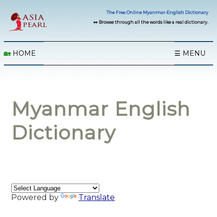
The Free Online Myanmar-English Dictionary
👀 Browse through all the words like a real dictionary.
🏡
HOME
☰ MENU
Myanmar English
Dictionary
Powered by
Translate