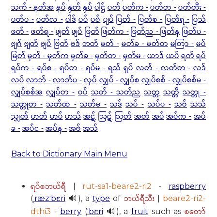
သက် - နတ်အ
နပ်
နှတ်
နှပ်
ပါဌ်
ပတ်
ပတ်က -
ပတ်တ -
ပတ်တီး -
ပတ်ပ -
ပတ်လ -
ပါဒ်
ပပ်
ပဗ်
ပျပ်
ပြတ် -
ပြတ်စ -
ပြတ်ရ -
ပြသ်
ဖတ် -
ဖတ်ရ -
ဖျတ်
ဖျပ်
ဖြတ်
ဖြတ်က -
ဖြတ်ည - ဖြတ်န
ဖြတ်ပ -
ဗျဂ်
ဗျတ်
ဗျပ်
ဗြတ်
ဗဒ်
ဘတ်
မတ် -
မတ်ခ - မတ်တ
မတြာ -
မပ်
မြတ်
မှတ် - မှတ်က
မှတ်ခ -
မှတ်တ -
မှတ်မ -
ယာဒ်
ယပ်
ရတ်
ရပ်
ရပ်က -
ရပ်စ -
ရပ်တ -
ရပ်မ -
ရသ်
ရှပ်
လတ် -
လတ်တ -
လဒ်
လပ်
လာဘ် -
လာဘ်ပ -
လှပ်
လျှပ် - လျှပ်စ
လျှပ်စစ် -
လျှပ်စစ်မ -
လျှပ်စစ်အ
လျှပ်တ -
ဝပ်
သတ် - သတ်ည
သတ္တ
သတ္တိ
သတ္တု -
သတ္တုတ -
သတ်ထ -
သတ်မ -
သဒ်
သပ် -
သပ်ပ -
သဗ်
သသ်
သျှတ်
ဟတ်
ဟပ်
ဟသ်
အဋ်
ဩဋ်
ဩတ်
အတ်
အပ်
အပ်က -
အပ်
ခ -
အပ်င -
အပ်န -
အဗ်
အသ်
Back to Dictionary Main Menu
ရပ်စဘယ်ရီ
|
rut-sa1-beare2-ri2
-
raspberry
ဘယ်ရီသီး
(
ˌræzˈbɛri
🔊), a
type
of
|
beare2-ri2-
စတော်
dthi3
-
berry
(
ˈbɛri
🔊), a
fruit
such as