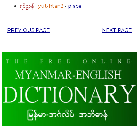
ရပ်ဌာန်
|
yut-htan2
-
place
.
PREVIOUS PAGE
NEXT PAGE