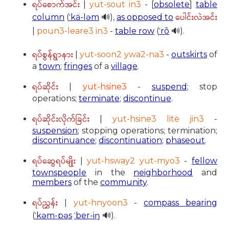
ရပ်စောက်အင်း
|
yut-sout in3
- [
obsolete
]
table
ပေါင်းလဲအင်း
column
(
ˈkä-ləm
🔊),
as opposed to
|
poun3-leare3 in3
-
table row
(
ˈrō
🔊).
ရပ်စွန်ရွာနား
|
yut-soon2 ywa2-na3
-
outskirts
of
a
town
;
fringes
of a
village
.
ရပ်ဆိုင်း
|
yut-hsine3
-
suspend
; stop
operations;
terminate
;
discontinue
.
ရပ်ဆိုင်းလိုက်ခြင်း
|
yut-hsine3 lite jin3
-
suspension
; stopping operations; termination;
discontinuance
;
discontinuation
;
phaseout
.
ရပ်ဆွေရပ်မျိုး
|
yut-hsway2 yut-myo3
-
fellow
townspeople
in the
neighborhood
and
members
of the
community
.
ရပ်ညွှန်း
|
yut-hnyoon3
-
compass bearing
(
ˈkəm-pəs
ˈber-iŋ
🔊).