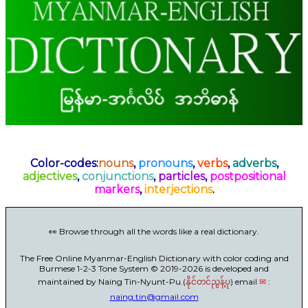
Color-codes:
nouns
,
pronouns
,
verbs
,
adverbs
,
adjectives
,
conjunctions
,
particles
,
postpositional
markers
,
interjections
.
👀 Browse through all the words like a real dictionary.
The Free Online Myanmar-English Dictionary with color coding and
Burmese 1-2-3 Tone System © 2019-2026 is developed and
maintained by Naing Tin-Nyunt-Pu.(
) email
✉
:
နိုင်တင်ညွန့်ပု
naing.tin@gmail.com