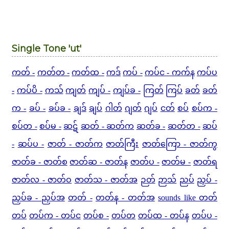
Single Tone 'ut'
ကတ် -
ကတ်တ -
ကတ်ထ -
ကဒ်
ကပ် -
ကပ်င - ကက်န
ကပ်ပ
-
ကပ်ပိ -
ကသ်
ကျတ်
ကျပ် -
ကျပ်ခ -
ကြတ်
ကြပ်
ခတ်
ခတ်
က -
ခပ် -
ခပ်ခ -
ချဒ်
ချပ်
ဂါတ်
ဂျတ်
ဂျပ်
ငတ်
စပ်
စပ်က -
စပ်တ -
စပ်မ -
ဆဋ်
ဆတ် - ဆတ်က
ဆတ်ခ -
ဆတ်တ -
ဆပ်
-
ဆပ်ပ -
ဇာတ် - ဇာတ်က
ဇာတ်ကြီး
ဇာတ်ကြော - ဇာတ်ကွ
ဇာတ်ခ - ဇာတ်စ
ဇာတ်ဆ - ဇာတ်န
ဇာတ်ပ -
ဇာတ်မ -
ဇာတ်ရ
ဇာတ်လ - ဇာတ်ဝ
ဇာတ်သ - ဇာတ်အ
ဉတ်
ဉာသ်
ညပ်
ညှပ် -
ညှပ်ခ - ညှပ်အ
တတ် -
တတ်န - တတ်အ
sounds like တတ်
တပ်
တပ်က - တပ်င
တပ်စ -
တပ်တ
တပ်ထ - တပ်န
တပ်ပ -