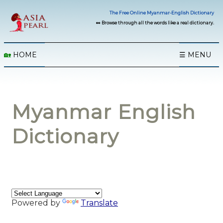
The Free Online Myanmar-English Dictionary
👀 Browse through all the words like a real dictionary.
🏡
HOME
☰ MENU
Myanmar English
Dictionary
Powered by
Translate