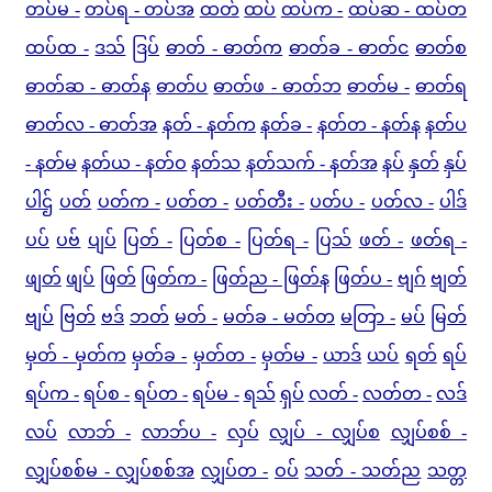
တပ်မ -
တပ်ရ - တပ်အ
ထတ်
ထပ်
ထပ်က -
ထပ်ဆ - ထပ်တ
ထပ်ထ -
ဒသ်
ဒြပ်
ဓာတ် - ဓာတ်က
ဓာတ်ခ - ဓာတ်င
ဓာတ်စ
ဓာတ်ဆ - ဓာတ်န
ဓာတ်ပ
ဓာတ်ဖ - ဓာတ်ဘ
ဓာတ်မ -
ဓာတ်ရ
ဓာတ်လ - ဓာတ်အ
နတ် - နတ်က
နတ်ခ -
နတ်တ - နတ်န
နတ်ပ
- နတ်မ
နတ်ယ - နတ်ဝ
နတ်သ
နတ်သက် - နတ်အ
နပ်
နှတ်
နှပ်
ပါဌ်
ပတ်
ပတ်က -
ပတ်တ -
ပတ်တီး -
ပတ်ပ -
ပတ်လ -
ပါဒ်
ပပ်
ပဗ်
ပျပ်
ပြတ် -
ပြတ်စ -
ပြတ်ရ -
ပြသ်
ဖတ် -
ဖတ်ရ -
ဖျတ်
ဖျပ်
ဖြတ်
ဖြတ်က -
ဖြတ်ည - ဖြတ်န
ဖြတ်ပ -
ဗျဂ်
ဗျတ်
ဗျပ်
ဗြတ်
ဗဒ်
ဘတ်
မတ် -
မတ်ခ - မတ်တ
မတြာ -
မပ်
မြတ်
မှတ် - မှတ်က
မှတ်ခ -
မှတ်တ -
မှတ်မ -
ယာဒ်
ယပ်
ရတ်
ရပ်
ရပ်က -
ရပ်စ -
ရပ်တ -
ရပ်မ -
ရသ်
ရှပ်
လတ် -
လတ်တ -
လဒ်
လပ်
လာဘ် -
လာဘ်ပ -
လှပ်
လျှပ် - လျှပ်စ
လျှပ်စစ် -
လျှပ်စစ်မ - လျှပ်စစ်အ
လျှပ်တ -
ဝပ်
သတ် - သတ်ည
သတ္တ