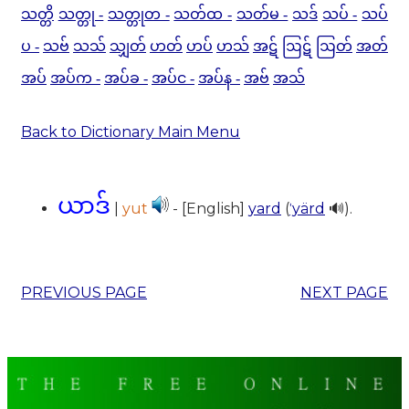
သတ္တိ
သတ္တု -
သတ္တုတ -
သတ်ထ -
သတ်မ -
သဒ်
သပ် -
သပ်
ပ -
သဗ်
သသ်
သျှတ်
ဟတ်
ဟပ်
ဟသ်
အဋ်
ဩဋ်
ဩတ်
အတ်
အပ်
အပ်က -
အပ်ခ -
အပ်င -
အပ်န -
အဗ်
အသ်
Back to Dictionary Main Menu
ယာဒ်
|
yut
- [English]
yard
(
ˈyärd
🔊).
PREVIOUS PAGE
NEXT PAGE