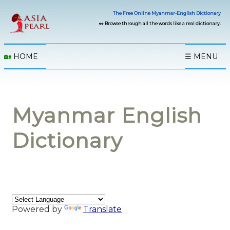
The Free Online Myanmar-English Dictionary
👀 Browse through all the words like a real dictionary.
🏡
HOME
☰ MENU
Myanmar English
Dictionary
Powered by
Translate