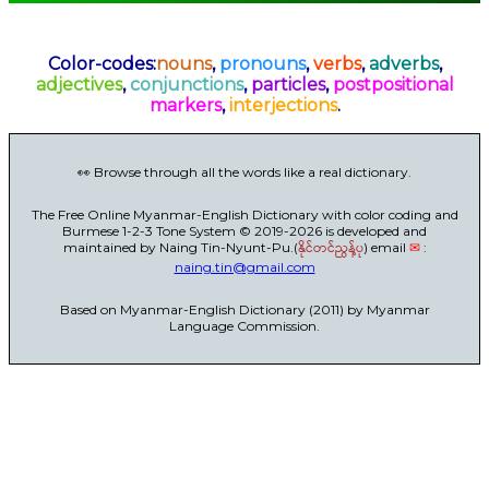
Color-codes:
nouns
,
pronouns
,
verbs
,
adverbs
,
adjectives
,
conjunctions
,
particles
,
postpositional
markers
,
interjections
.
👀 Browse through all the words like a real dictionary.
The Free Online Myanmar-English Dictionary with color coding and
Burmese 1-2-3 Tone System © 2019-2026 is developed and
maintained by Naing Tin-Nyunt-Pu.(
နိုင်တင်ညွန့်ပု
) email
✉
:
naing.tin@gmail.com
Based on Myanmar-English Dictionary (2011) by Myanmar
Language Commission.