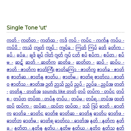
Single Tone 'ut'
ကတ် -
ကတ်တ -
ကတ်ထ -
ကဒ်
ကပ် -
ကပ်င - ကက်န
ကပ်ပ -
ကပ်ပိ -
ကသ်
ကျတ်
ကျပ် -
ကျပ်ခ -
ကြတ်
ကြပ်
ခတ်
ခတ်က -
ခပ် -
ခပ်ခ -
ချဒ်
ချပ်
ဂါတ်
ဂျတ်
ဂျပ်
ငတ်
စပ်
စပ်က -
စပ်တ -
စပ်
မ -
ဆဋ်
ဆတ် - ဆတ်က
ဆတ်ခ -
ဆတ်တ -
ဆပ် -
ဆပ်ပ -
ဇာတ် - ဇာတ်က
ဇာတ်ကြီး
ဇာတ်ကြော - ဇာတ်ကွ
ဇာတ်ခ - ဇာတ်
စ
ဇာတ်ဆ - ဇာတ်န
ဇာတ်ပ -
ဇာတ်မ -
ဇာတ်ရ
ဇာတ်လ - ဇာတ်
ဝ
ဇာတ်သ - ဇာတ်အ
ဉတ်
ဉာသ်
ညပ်
ညှပ် -
ညှပ်ခ - ညှပ်အ
တတ်
-
တတ်န - တတ်အ
sounds like တတ်
တပ်
တပ်က - တပ်င
တပ်
စ -
တပ်တ
တပ်ထ - တပ်န
တပ်ပ -
တပ်မ -
တပ်ရ - တပ်အ
ထတ်
ထပ်
ထပ်က -
ထပ်ဆ - ထပ်တ
ထပ်ထ -
ဒသ်
ဒြပ်
ဓာတ် - ဓာတ်
က
ဓာတ်ခ - ဓာတ်င
ဓာတ်စ
ဓာတ်ဆ - ဓာတ်န
ဓာတ်ပ
ဓာတ်ဖ -
ဓာတ်ဘ
ဓာတ်မ -
ဓာတ်ရ
ဓာတ်လ - ဓာတ်အ
နတ် - နတ်က
နတ်
ခ -
နတ်တ - နတ်န
နတ်ပ - နတ်မ
နတ်ယ - နတ်ဝ
နတ်သ
နတ်