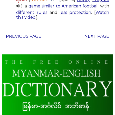
🔊), a
game
similar to American football
with
different
rules
and
less
protection
. [
Watch
this video
.].
PREVIOUS PAGE
NEXT PAGE