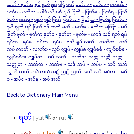
သက် - နတ်အ
နပ်
နှတ်
နှပ်
ပါဌ်
ပတ်
ပတ်က -
ပတ်တ -
ပတ်တီး -
ပတ်ပ -
ပတ်လ -
ပါဒ်
ပပ်
ပဗ်
ပျပ်
ပြတ် -
ပြတ်စ -
ပြတ်ရ -
ပြသ်
ဖတ် -
ဖတ်ရ -
ဖျတ်
ဖျပ်
ဖြတ်
ဖြတ်က -
ဖြတ်ည - ဖြတ်န
ဖြတ်ပ -
ဗျဂ်
ဗျတ်
ဗျပ်
ဗြတ်
ဗဒ်
ဘတ်
မတ် -
မတ်ခ - မတ်တ
မတြာ -
မပ်
မြတ်
မှတ် - မှတ်က
မှတ်ခ -
မှတ်တ -
မှတ်မ -
ယာဒ်
ယပ်
ရတ်
ရပ်
ရပ်က -
ရပ်စ -
ရပ်တ -
ရပ်မ -
ရသ်
ရှပ်
လတ် -
လတ်တ -
လဒ်
လပ်
လာဘ် -
လာဘ်ပ -
လှပ်
လျှပ် - လျှပ်စ
လျှပ်စစ် -
လျှပ်စစ်မ -
လျှပ်စစ်အ
လျှပ်တ -
ဝပ်
သတ် - သတ်ည
သတ္တ
သတ္တိ
သတ္တု -
သတ္တုတ -
သတ်ထ -
သတ်မ -
သဒ်
သပ် -
သပ်ပ -
သဗ်
သသ်
သျှတ်
ဟတ်
ဟပ်
ဟသ်
အဋ်
ဩဋ်
ဩတ်
အတ်
အပ်
အပ်က -
အပ်
ခ -
အပ်င -
အပ်န -
အဗ်
အသ်
Back to Dictionary Main Menu
ရတ်
|
yut
or
rut
ရတ်ဘီ
|
rut-be2
- [Sports]
rugby
(
ˈrəg-bē