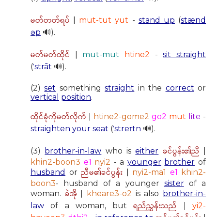
မတ်တတ်ရပ်
|
mut-tut yut
-
stand up
(
stænd
əp
🔊).
မတ်မတ်ထိုင်
|
mut-mut
htine2
-
sit straight
(
ˈstrāt
🔊).
(2)
set
something
straight
in the
correct
or
vertical
position
.
ထိုင်ခုံကိုမတ်လိုက်
|
htine2-gome2
go2
mut
lite
-
straighten your seat
(
ˈstreɪtn
🔊).
ခင်ပွန်း၏ညီ
(3)
brother-in-law
who is
either
|
khin2-boon3
e1
nyi2
- a
younger
brother
of
ညီမ၏ခင်ပွန်း
husband
or
|
nyi2-ma1
e1
khin2-
boon3
- husband of a younger
sister
of a
ခဲအို
woman.
|
kheare3-o2
is also
brother-in-
ရည်ညွှန်းသည်
law
of a woman, but
|
yi2-