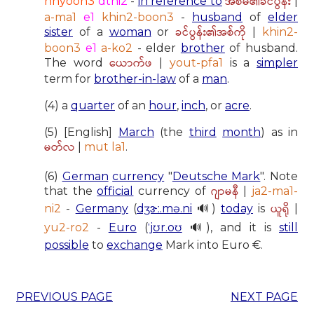
အစ်မ၏ခင်ပွန်း
hnyoon3
dthi2
-
in reference to
|
a-ma1
e1
khin2-boon3
-
husband
of
elder
ခင်ပွန်း၏အစ်ကို
sister
of a
woman
or
|
khin2-
boon3
e1
a-ko2
- elder
brother
of husband.
ယောက်ဖ
The word
|
yout-pfa1
is a
simpler
term for
brother-in-law
of a
man
.
(4) a
quarter
of an
hour
,
inch
, or
acre
.
(5) [English]
March
(the
third
month
) as in
မတ်လ
|
mut la1
.
(6)
German
currency
"
Deutsche Mark
". Note
ဂျာမနီ
that the
official
currency of
|
ja2-ma1-
ယူရို
ni2
-
Germany
(
dʒɝː.mə.ni
🔊)
today
is
|
yu2-ro2
-
Euro
(
ˈjʊr.oʊ
🔊), and it is
still
possible
to
exchange
Mark into Euro €.
PREVIOUS PAGE
NEXT PAGE