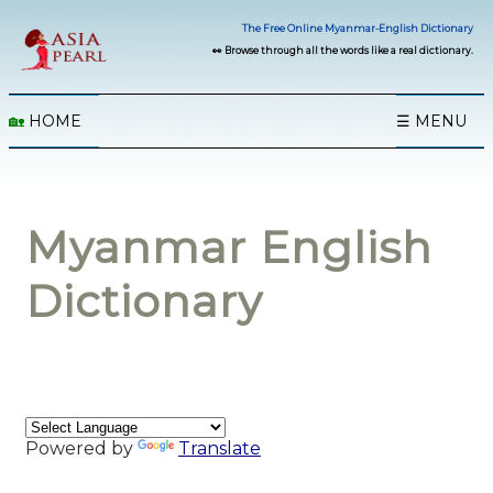
The Free Online Myanmar-English Dictionary
👀 Browse through all the words like a real dictionary.
🏡
HOME
☰ MENU
Myanmar English
Dictionary
Powered by
Translate