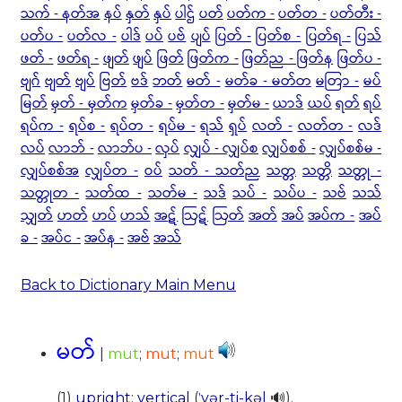
သက် - နတ်အ
နပ်
နှတ်
နှပ်
ပါဌ်
ပတ်
ပတ်က -
ပတ်တ -
ပတ်တီး -
ပတ်ပ -
ပတ်လ -
ပါဒ်
ပပ်
ပဗ်
ပျပ်
ပြတ် -
ပြတ်စ -
ပြတ်ရ -
ပြသ်
ဖတ် -
ဖတ်ရ -
ဖျတ်
ဖျပ်
ဖြတ်
ဖြတ်က -
ဖြတ်ည - ဖြတ်န
ဖြတ်ပ -
ဗျဂ်
ဗျတ်
ဗျပ်
ဗြတ်
ဗဒ်
ဘတ်
မတ် -
မတ်ခ - မတ်တ
မတြာ -
မပ်
မြတ်
မှတ် - မှတ်က
မှတ်ခ -
မှတ်တ -
မှတ်မ -
ယာဒ်
ယပ်
ရတ်
ရပ်
ရပ်က -
ရပ်စ -
ရပ်တ -
ရပ်မ -
ရသ်
ရှပ်
လတ် -
လတ်တ -
လဒ်
လပ်
လာဘ် -
လာဘ်ပ -
လှပ်
လျှပ် - လျှပ်စ
လျှပ်စစ် -
လျှပ်စစ်မ -
လျှပ်စစ်အ
လျှပ်တ -
ဝပ်
သတ် - သတ်ည
သတ္တ
သတ္တိ
သတ္တု -
သတ္တုတ -
သတ်ထ -
သတ်မ -
သဒ်
သပ် -
သပ်ပ -
သဗ်
သသ်
သျှတ်
ဟတ်
ဟပ်
ဟသ်
အဋ်
ဩဋ်
ဩတ်
အတ်
အပ်
အပ်က -
အပ်
ခ -
အပ်င -
အပ်န -
အဗ်
အသ်
Back to Dictionary Main Menu
မတ်
|
mut
;
mut
;
mut
(1)
upright
;
vertical
(
ˈvər-ti-kəl
🔊).