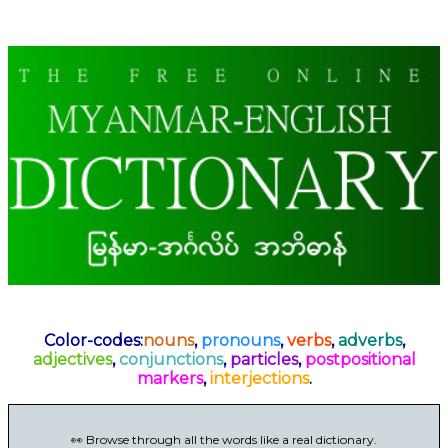
Color-codes:
nouns
,
pronouns
,
verbs
,
adverbs
,
adjectives
,
conjunctions
,
particles
,
postpositional
markers
,
interjections
.
👀 Browse through all the words like a real dictionary.