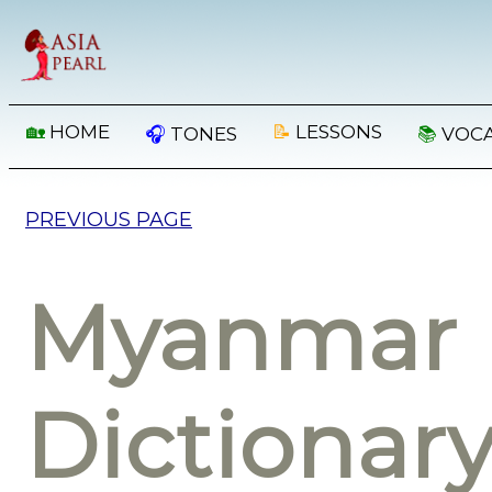
🏡
HOME
📝
LESSONS
🎧
TONES
📚
VOC
PREVIOUS PAGE
Myanmar 
Dictionar