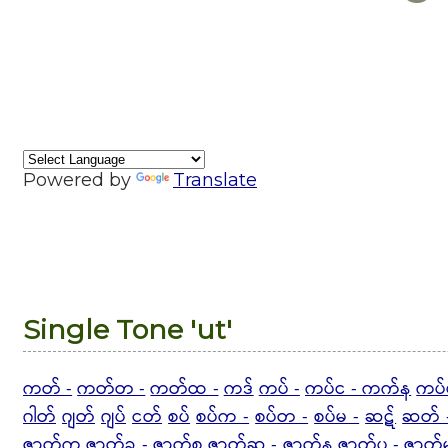
Powered by
Translate
Single Tone 'ut'
ကတ် -
ကတ်တ -
ကတ်ထ -
ကဒ်
ကပ် -
ကပ်င - ကက်န
ကပ်
ဂါတ်
ဂျတ်
ဂျပ်
ငတ်
စပ်
စပ်က -
စပ်တ -
စပ်မ -
ဆဋ်
ဆတ် 
ဇာတ်ကွ
ဇာတ်ခ - ဇာတ်စ
ဇာတ်ဆ - ဇာတ်န
ဇာတ်ပ -
ဇာတ်