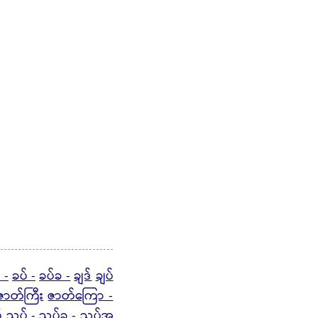
 -
ခပ် -
ခပ်ခ -
ချဒ်
ချပ်
ဇာတ်ကြီး
ဇာတ်ကြော -
်
ညှပ် -
ညှပ်ခ - ညှပ်အ