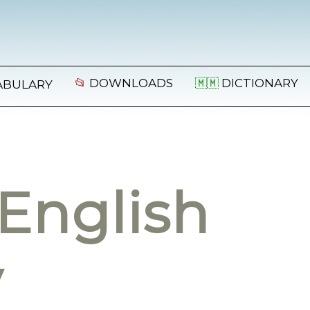
📂
DOWNLOADS
🇲🇲
DICTIONARY
ABULARY
English
y