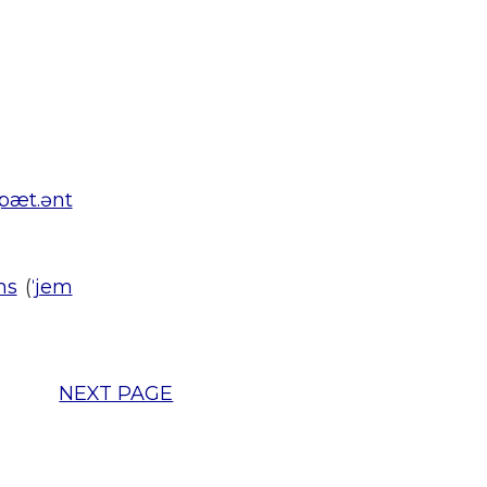
ˈpæt.ənt
ms
(
ˈjem
NEXT PAGE