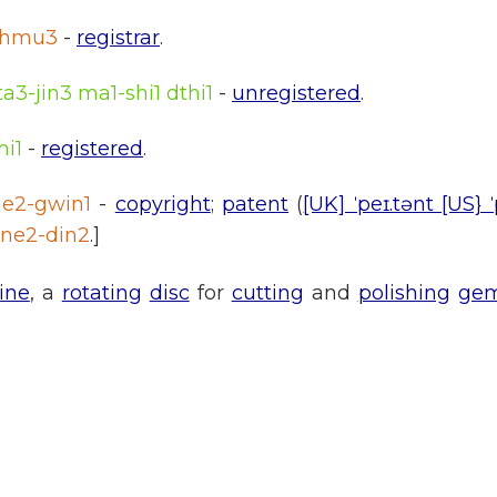
1-hmu3
-
registrar
.
3-jin3 ma1-shi1 dthi1
-
unregistered
.
hi1
-
registered
.
e2-gwin1
-
copyright
;
patent
(
[UK] ˈpeɪ.tənt [US} 
ne2-din2
.]
ine
, a
rotating
disc
for
cutting
and
polishing
ge