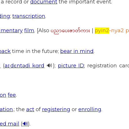
 a record or
document
the important event.
ding
;
transcription
.
ပညာပေးဇာတ်ကား
umentary
film
. [Also
|
pyin2
-nya2 p
back
time in the future;
bear in mind
.
d
(
aɪˌdɛntədi kɑrd
🔊);
picture ID
; registration car
ion
fee
.
ration
.; the
act
of
registering
or
enrolling
.
red mail
(
🔊
).