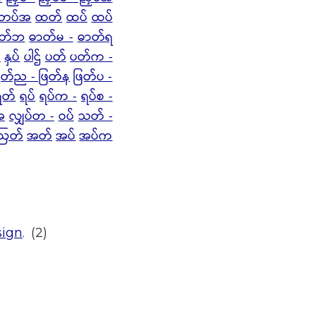
 တပ်အ
ထတ်
ထပ်
ထပ်
ာတ်ဘ
ဓာတ်မ -
ဓာတ်ရ
်
နှပ်
ပါဌ်
ပတ်
ပတ်က -
ြတ်ည - ဖြတ်န
ဖြတ်ပ -
ရတ်
ရပ်
ရပ်က -
ရပ်စ -
အ
လျှပ်တ -
ဝပ်
သတ် -
ဩတ်
အတ်
အပ်
အပ်က
sign
. (2)