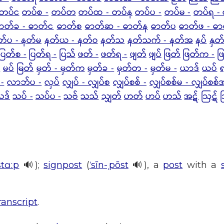
တပ်င
တပ်စ -
တပ်တ
တပ်ထ - တပ်န
တပ်ပ -
တပ်မ -
တပ်ရ -
ာတ်ခ - ဓာတ်င
ဓာတ်စ
ဓာတ်ဆ - ဓာတ်န
ဓာတ်ပ
ဓာတ်ဖ - ဓ
တ်ပ - နတ်မ
နတ်ယ - နတ်ဝ
နတ်သ
နတ်သက် - နတ်အ
နပ်
နှတ
ပြတ်စ -
ပြတ်ရ -
ပြသ်
ဖတ် -
ဖတ်ရ -
ဖျတ်
ဖျပ်
ဖြတ်
ဖြတ်က -
ဖ
-
မပ်
မြတ်
မှတ် - မှတ်က
မှတ်ခ -
မှတ်တ -
မှတ်မ -
ယာဒ်
ယပ်
-
လာဘ်ပ -
လှပ်
လျှပ် - လျှပ်စ
လျှပ်စစ် -
လျှပ်စစ်မ - လျှပ်စစ်
သဒ်
သပ် -
သပ်ပ -
သဗ်
သသ်
သျှတ်
ဟတ်
ဟပ်
ဟသ်
အဋ်
ဩဋ်
stɑːp
🔊);
signpost
(
ˈsīn-ˌpōst
🔊), a
post
with a
ranscript
.