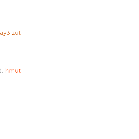
ay3 zut
d.
hmut