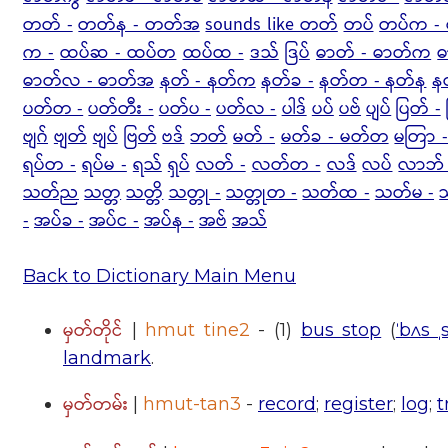
တတ် -
တတ်န - တတ်အ
sounds like တတ်
တပ်
တပ်က - 
က -
ထပ်ဆ - ထပ်တ
ထပ်ထ -
ဒသ်
ဒြပ်
ဓာတ် - ဓာတ်က
ဓ
ဓာတ်လ - ဓာတ်အ
နတ် - နတ်က
နတ်ခ -
နတ်တ - နတ်န
န
ပတ်တ -
ပတ်တီး -
ပတ်ပ -
ပတ်လ -
ပါဒ်
ပပ်
ပဗ်
ပျပ်
ပြတ် -
ဗျဂ်
ဗျတ်
ဗျပ်
ဗြတ်
ဗဒ်
ဘတ်
မတ် -
မတ်ခ - မတ်တ
မတြာ 
ရပ်တ -
ရပ်မ -
ရသ်
ရှပ်
လတ် -
လတ်တ -
လဒ်
လပ်
လာဘ် 
သတ်ည
သတ္တ
သတ္တိ
သတ္တု -
သတ္တုတ -
သတ်ထ -
သတ်မ -
-
အပ်ခ -
အပ်င -
အပ်န -
အဗ်
အသ်
Back to Dictionary Main Menu
မှတ်တိုင်
|
hmut tine2
- (1)
bus stop
(
ˈbʌs ˌ
landmark
.
မှတ်တမ်း
|
hmut-tan3
-
record
;
register
;
log
;
t