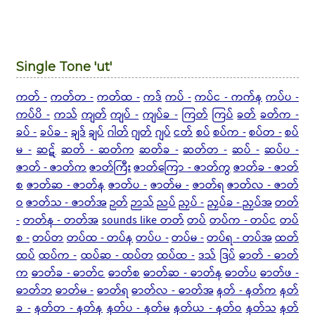
Single Tone 'ut'
ကတ် -
ကတ်တ -
ကတ်ထ -
ကဒ်
ကပ် -
ကပ်င - ကက်န
ကပ်ပ -
ကပ်ပိ -
ကသ်
ကျတ်
ကျပ် -
ကျပ်ခ -
ကြတ်
ကြပ်
ခတ်
ခတ်က -
ခပ် -
ခပ်ခ -
ချဒ်
ချပ်
ဂါတ်
ဂျတ်
ဂျပ်
ငတ်
စပ်
စပ်က -
စပ်တ -
စပ်
မ -
ဆဋ်
ဆတ် - ဆတ်က
ဆတ်ခ -
ဆတ်တ -
ဆပ် -
ဆပ်ပ -
ဇာတ် - ဇာတ်က
ဇာတ်ကြီး
ဇာတ်ကြော - ဇာတ်ကွ
ဇာတ်ခ - ဇာတ်
စ
ဇာတ်ဆ - ဇာတ်န
ဇာတ်ပ -
ဇာတ်မ -
ဇာတ်ရ
ဇာတ်လ - ဇာတ်
ဝ
ဇာတ်သ - ဇာတ်အ
ဉတ်
ဉာသ်
ညပ်
ညှပ် -
ညှပ်ခ - ညှပ်အ
တတ်
-
တတ်န - တတ်အ
sounds like တတ်
တပ်
တပ်က - တပ်င
တပ်
စ -
တပ်တ
တပ်ထ - တပ်န
တပ်ပ -
တပ်မ -
တပ်ရ - တပ်အ
ထတ်
ထပ်
ထပ်က -
ထပ်ဆ - ထပ်တ
ထပ်ထ -
ဒသ်
ဒြပ်
ဓာတ် - ဓာတ်
က
ဓာတ်ခ - ဓာတ်င
ဓာတ်စ
ဓာတ်ဆ - ဓာတ်န
ဓာတ်ပ
ဓာတ်ဖ -
ဓာတ်ဘ
ဓာတ်မ -
ဓာတ်ရ
ဓာတ်လ - ဓာတ်အ
နတ် - နတ်က
နတ်
ခ -
နတ်တ - နတ်န
နတ်ပ - နတ်မ
နတ်ယ - နတ်ဝ
နတ်သ
နတ်