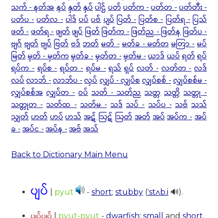
သက် - နတ်အ
နပ်
နှတ်
နှပ်
ပါဌ်
ပတ်
ပတ်က -
ပတ်တ -
ပတ်တီး -
ပတ်ပ -
ပတ်လ -
ပါဒ်
ပပ်
ပဗ်
ပျပ်
ပြတ် -
ပြတ်စ -
ပြတ်ရ -
ပြသ်
ဖတ် -
ဖတ်ရ -
ဖျတ်
ဖျပ်
ဖြတ်
ဖြတ်က -
ဖြတ်ည - ဖြတ်န
ဖြတ်ပ -
ဗျဂ်
ဗျတ်
ဗျပ်
ဗြတ်
ဗဒ်
ဘတ်
မတ် -
မတ်ခ - မတ်တ
မတြာ -
မပ်
မြတ်
မှတ် - မှတ်က
မှတ်ခ -
မှတ်တ -
မှတ်မ -
ယာဒ်
ယပ်
ရတ်
ရပ်
ရပ်က -
ရပ်စ -
ရပ်တ -
ရပ်မ -
ရသ်
ရှပ်
လတ် -
လတ်တ -
လဒ်
လပ်
လာဘ် -
လာဘ်ပ -
လှပ်
လျှပ် - လျှပ်စ
လျှပ်စစ် -
လျှပ်စစ်မ -
လျှပ်စစ်အ
လျှပ်တ -
ဝပ်
သတ် - သတ်ည
သတ္တ
သတ္တိ
သတ္တု -
သတ္တုတ -
သတ်ထ -
သတ်မ -
သဒ်
သပ် -
သပ်ပ -
သဗ်
သသ်
သျှတ်
ဟတ်
ဟပ်
ဟသ်
အဋ်
ဩဋ်
ဩတ်
အတ်
အပ်
အပ်က -
အပ်
ခ -
အပ်င -
အပ်န -
အဗ်
အသ်
Back to Dictionary Main Menu
ပျပ်
|
pyut
-
short
;
stubby
(
ˈstʌb.i
🔊).
ပျပ်ပျပ်
|
pyut-pyut
-
dwarfish
;
small
and
short
.