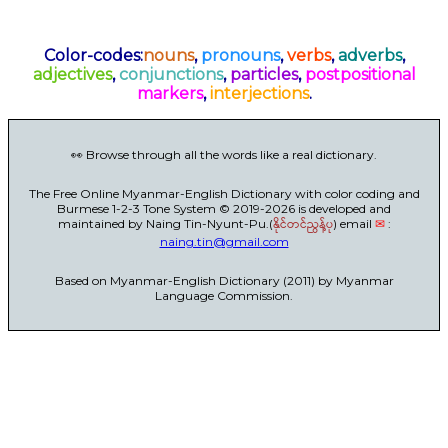
Color-codes:
nouns
,
pronouns
,
verbs
,
adverbs
,
adjectives
,
conjunctions
,
particles
,
postpositional
markers
,
interjections
.
👀 Browse through all the words like a real dictionary.
The Free Online Myanmar-English Dictionary with color coding and
Burmese 1-2-3 Tone System © 2019-2026 is developed and
maintained by Naing Tin-Nyunt-Pu.(
နိုင်တင်ညွန့်ပု
) email
✉
:
naing.tin@gmail.com
Based on Myanmar-English Dictionary (2011) by Myanmar
Language Commission.