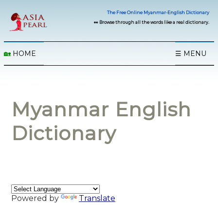
The Free Online Myanmar-English Dictionary
👀 Browse through all the words like a real dictionary.
🏡
HOME
☰ MENU
Myanmar English
Dictionary
Powered by
Translate