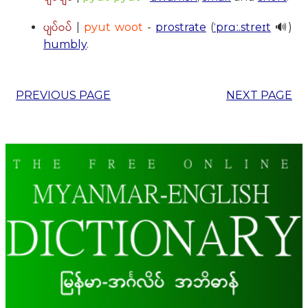
ပျပ်ဝပ်
|
pyut woot
-
prostrate
(
ˈprɑː.streɪt
🔊)
humbly
.
PREVIOUS PAGE
NEXT PAGE