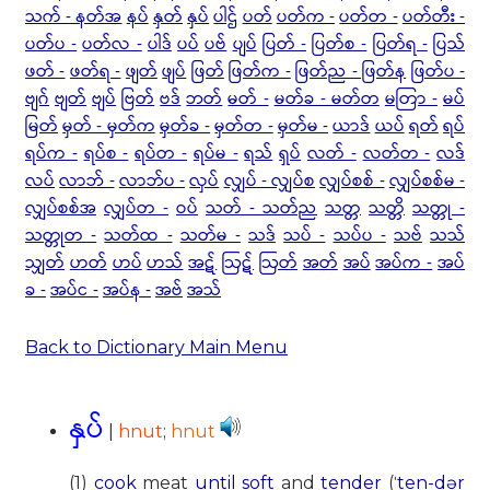
သက် - နတ်အ
နပ်
နှတ်
နှပ်
ပါဌ်
ပတ်
ပတ်က -
ပတ်တ -
ပတ်တီး -
ပတ်ပ -
ပတ်လ -
ပါဒ်
ပပ်
ပဗ်
ပျပ်
ပြတ် -
ပြတ်စ -
ပြတ်ရ -
ပြသ်
ဖတ် -
ဖတ်ရ -
ဖျတ်
ဖျပ်
ဖြတ်
ဖြတ်က -
ဖြတ်ည - ဖြတ်န
ဖြတ်ပ -
ဗျဂ်
ဗျတ်
ဗျပ်
ဗြတ်
ဗဒ်
ဘတ်
မတ် -
မတ်ခ - မတ်တ
မတြာ -
မပ်
မြတ်
မှတ် - မှတ်က
မှတ်ခ -
မှတ်တ -
မှတ်မ -
ယာဒ်
ယပ်
ရတ်
ရပ်
ရပ်က -
ရပ်စ -
ရပ်တ -
ရပ်မ -
ရသ်
ရှပ်
လတ် -
လတ်တ -
လဒ်
လပ်
လာဘ် -
လာဘ်ပ -
လှပ်
လျှပ် - လျှပ်စ
လျှပ်စစ် -
လျှပ်စစ်မ -
လျှပ်စစ်အ
လျှပ်တ -
ဝပ်
သတ် - သတ်ည
သတ္တ
သတ္တိ
သတ္တု -
သတ္တုတ -
သတ်ထ -
သတ်မ -
သဒ်
သပ် -
သပ်ပ -
သဗ်
သသ်
သျှတ်
ဟတ်
ဟပ်
ဟသ်
အဋ်
ဩဋ်
ဩတ်
အတ်
အပ်
အပ်က -
အပ်
ခ -
အပ်င -
အပ်န -
အဗ်
အသ်
Back to Dictionary Main Menu
နှပ်
|
hnut
;
hnut
(1)
cook
meat
until
soft
and
tender
(
ˈten-dər