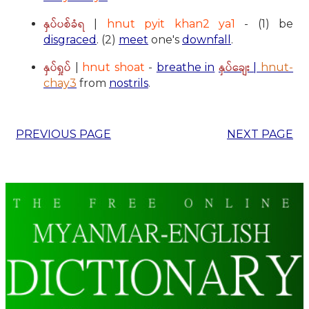
နှပ်ပစ်ခံရ
|
hnut pyit khan2 ya1
- (1) be
disgraced
. (2)
meet
one's
downfall
.
နှပ်ရှုပ်
နှပ်ချေး
|
hnut shoat
-
breathe in
|
hnut-
chay3
from
nostrils
.
PREVIOUS PAGE
NEXT PAGE