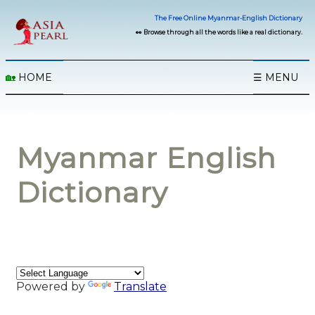
The Free Online Myanmar-English Dictionary
👀 Browse through all the words like a real dictionary.
🏡
HOME
☰ MENU
Myanmar English
Dictionary
Powered by
Translate