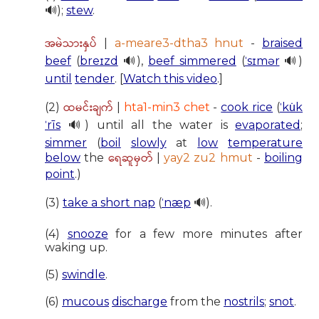
🔊);
stew
.
အမဲသားနှပ်
|
a-meare3-dtha3 hnut
-
braised
beef
(
breɪzd
🔊),
beef simmered
(
ˈsɪmər
🔊)
until
tender
. [
Watch this video
.]
ထမင်းချက်
(2)
|
hta1-min3 chet
-
cook rice
(
ˈku̇k
ˈrīs
🔊) until all the water is
evaporated
;
simmer
(
boil
slowly
at
low
temperature
ရေဆူမှတ်
below
the
|
yay2 zu2 hmut
-
boiling
point
.)
(3)
take a short nap
(
ˈnæp
🔊).
(4)
snooze
for a few more minutes after
waking up.
(5)
swindle
.
(6)
mucous
discharge
from the
nostrils
;
snot
.