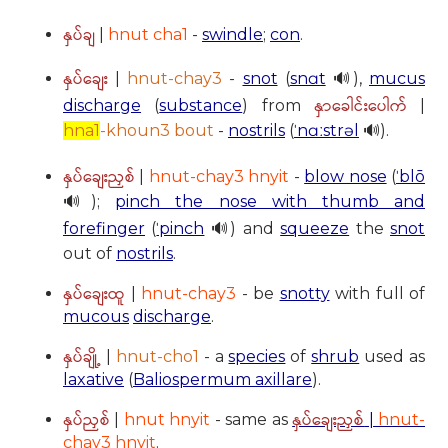
နှပ်ချ
|
hnut cha1
-
swindle
;
con
.
နှပ်ချေး
|
hnut-chay3
-
snot
(
snɑt
🔊),
mucus
နှာခေါင်းပေါက်
discharge
(
substance
) from
|
hna1
-khoun3 bout
-
nostrils
(
ˈnɑːstrəl
🔊).
နှပ်ချေးညှစ်
|
hnut-chay3 hnyit
-
blow nose
(
ˈblō
🔊);
pinch the nose with thumb and
forefinger
(
ˈpinch
🔊) and
squeeze
the
snot
out of
nostrils
.
နှပ်ချေးထူ
|
hnut-chay3
- be
snotty
with full of
mucous
discharge
.
နှပ်ချို့
|
hnut-cho1
- a
species
of
shrub
used as
laxative
(
Baliospermum axillare
).
နှပ်ညှစ်
နှပ်ချေးညှစ်
|
hnut hnyit
- same as
|
hnut-
chay3 hnyit
.