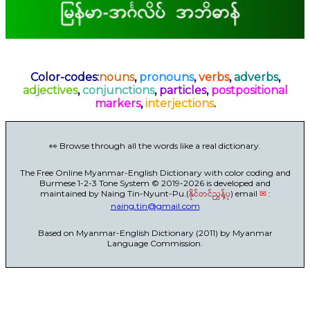
Color-codes:
nouns
,
pronouns
,
verbs
,
adverbs
,
adjectives
,
conjunctions
,
particles
,
postpositional
markers
,
interjections
.
👀 Browse through all the words like a real dictionary.
The Free Online Myanmar-English Dictionary with color coding and
Burmese 1-2-3 Tone System © 2019-2026 is developed and
maintained by Naing Tin-Nyunt-Pu.(
နိုင်တင်ညွန့်ပု
) email
✉
:
naing.tin@gmail.com
Based on Myanmar-English Dictionary (2011) by Myanmar
Language Commission.