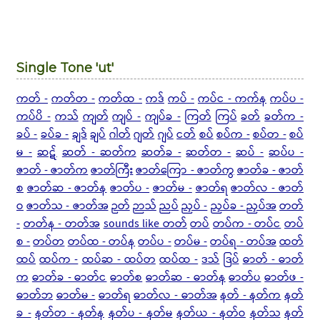
Single Tone 'ut'
ကတ် -
ကတ်တ -
ကတ်ထ -
ကဒ်
ကပ် -
ကပ်င - ကက်န
ကပ်ပ -
ကပ်ပိ -
ကသ်
ကျတ်
ကျပ် -
ကျပ်ခ -
ကြတ်
ကြပ်
ခတ်
ခတ်က -
ခပ် -
ခပ်ခ -
ချဒ်
ချပ်
ဂါတ်
ဂျတ်
ဂျပ်
ငတ်
စပ်
စပ်က -
စပ်တ -
စပ်
မ -
ဆဋ်
ဆတ် - ဆတ်က
ဆတ်ခ -
ဆတ်တ -
ဆပ် -
ဆပ်ပ -
ဇာတ် - ဇာတ်က
ဇာတ်ကြီး
ဇာတ်ကြော - ဇာတ်ကွ
ဇာတ်ခ - ဇာတ်
စ
ဇာတ်ဆ - ဇာတ်န
ဇာတ်ပ -
ဇာတ်မ -
ဇာတ်ရ
ဇာတ်လ - ဇာတ်
ဝ
ဇာတ်သ - ဇာတ်အ
ဉတ်
ဉာသ်
ညပ်
ညှပ် -
ညှပ်ခ - ညှပ်အ
တတ်
-
တတ်န - တတ်အ
sounds like တတ်
တပ်
တပ်က - တပ်င
တပ်
စ -
တပ်တ
တပ်ထ - တပ်န
တပ်ပ -
တပ်မ -
တပ်ရ - တပ်အ
ထတ်
ထပ်
ထပ်က -
ထပ်ဆ - ထပ်တ
ထပ်ထ -
ဒသ်
ဒြပ်
ဓာတ် - ဓာတ်
က
ဓာတ်ခ - ဓာတ်င
ဓာတ်စ
ဓာတ်ဆ - ဓာတ်န
ဓာတ်ပ
ဓာတ်ဖ -
ဓာတ်ဘ
ဓာတ်မ -
ဓာတ်ရ
ဓာတ်လ - ဓာတ်အ
နတ် - နတ်က
နတ်
ခ -
နတ်တ - နတ်န
နတ်ပ - နတ်မ
နတ်ယ - နတ်ဝ
နတ်သ
နတ်