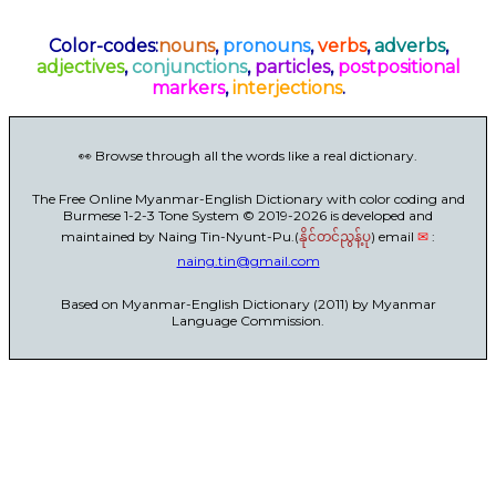
Color-codes:
nouns
,
pronouns
,
verbs
,
adverbs
,
adjectives
,
conjunctions
,
particles
,
postpositional
markers
,
interjections
.
👀 Browse through all the words like a real dictionary.
The Free Online Myanmar-English Dictionary with color coding and
Burmese 1-2-3 Tone System © 2019-2026 is developed and
maintained by Naing Tin-Nyunt-Pu.(
) email
✉
:
နိုင်တင်ညွန့်ပု
naing.tin@gmail.com
Based on Myanmar-English Dictionary (2011) by Myanmar
Language Commission.