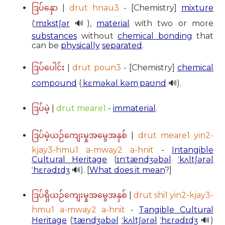
|
drut hnau3
- [Chemistry]
mixture
ဒြပ်နှော
(
ˈmɪkstʃər
🔊),
material
with two or more
substances
without
chemical bonding
that
can be
physically
separated
.
|
drut poun3
- [Chemistry]
chemical
ဒြပ်ပေါင်း
compound
(
ˌkɛməkəl kəmˌpaʊnd
🔊).
|
drut meare1
-
immaterial
.
ဒြပ်မဲ့
|
drut meare1 yin2-
ဒြပ်မဲ့ယဉ်ကျေးမှုအမွေအနှစ်
kjay3-hmu1 a-mway2 a-hnit
-
Intangible
Cultural Heritage
(
ɪnˈtændʒəbəl
ˈkʌltʃərəl
ˈhɛrədɪdʒ
🔊). [
What does it mean
?]
|
drut shi1 yin2-kjay3-
ဒြပ်ရှိယဉ်ကျေးမှုအမွေအနှစ်
hmu1 a-mway2 a-hnit
-
Tangible Cultural
Heritage
(
ˈtændʒəbəl
ˈkʌltʃərəl
ˈhɛrədɪdʒ
🔊)