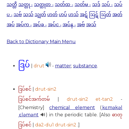
သတ္တိ
သတ္တု -
သတ္တုတ -
သတ်ထ -
သတ်မ -
သဒ်
သပ် -
သပ်
ပ -
သဗ်
သသ်
သျှတ်
ဟတ်
ဟပ်
ဟသ်
အဋ်
ဩဋ်
ဩတ်
အတ်
အပ်
အပ်က -
အပ်ခ -
အပ်င -
အပ်န -
အဗ်
အသ်
Back to Dictionary Main Menu
ဒြပ်
|
drut
-
matter
;
substance
.
|
drut-sin2
ဒြပ်စင်
|
drut-sin2 et-tan2
-
ဒြပ်စင်အက်တမ်
[Chemistry]
chemical element
(
ˌkɛməkəl
ˌɛləmənt
🔊) in the periodic table. [Also
ဓာတု
|
da2-du1 drut-sin2
.]
ဒြပ်စင်