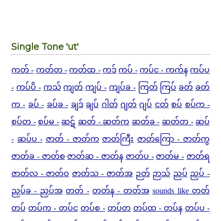
Single Tone 'ut'
ကတ် -
ကတ်တ -
ကတ်ထ -
ကဒ်
ကပ် -
ကပ်င - ကက်န
ကပ်ပ
-
ကပ်ပိ -
ကသ်
ကျတ်
ကျပ် -
ကျပ်ခ -
ကြတ်
ကြပ်
ခတ်
ခတ်
က -
ခပ် -
ခပ်ခ -
ချဒ်
ချပ်
ဂါတ်
ဂျတ်
ဂျပ်
ငတ်
စပ်
စပ်က -
စပ်တ -
စပ်မ -
ဆဋ်
ဆတ် - ဆတ်က
ဆတ်ခ -
ဆတ်တ -
ဆပ်
-
ဆပ်ပ -
ဇာတ် - ဇာတ်က
ဇာတ်ကြီး
ဇာတ်ကြော - ဇာတ်ကွ
ဇာတ်ခ - ဇာတ်စ
ဇာတ်ဆ - ဇာတ်န
ဇာတ်ပ -
ဇာတ်မ -
ဇာတ်ရ
ဇာတ်လ - ဇာတ်ဝ
ဇာတ်သ - ဇာတ်အ
ဉတ်
ဉာသ်
ညပ်
ညှပ် -
ညှပ်ခ - ညှပ်အ
တတ် -
တတ်န - တတ်အ
sounds like တတ်
တပ်
တပ်က - တပ်င
တပ်စ -
တပ်တ
တပ်ထ - တပ်န
တပ်ပ -