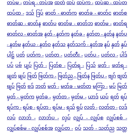
တပ်မ -
တပ်ရ - တပ်အ
ထတ်
ထပ်
ထပ်က -
ထပ်ဆ - ထပ်တ
ထပ်ထ -
ဒသ်
ဒြပ်
ဓာတ် - ဓာတ်က
ဓာတ်ခ - ဓာတ်င
ဓာတ်စ
ဓာတ်ဆ - ဓာတ်န
ဓာတ်ပ
ဓာတ်ဖ - ဓာတ်ဘ
ဓာတ်မ -
ဓာတ်ရ
ဓာတ်လ - ဓာတ်အ
နတ် - နတ်က
နတ်ခ -
နတ်တ - နတ်န
နတ်ပ
- နတ်မ
နတ်ယ - နတ်ဝ
နတ်သ
နတ်သက် - နတ်အ
နပ်
နှတ်
နှပ်
ပါဌ်
ပတ်
ပတ်က -
ပတ်တ -
ပတ်တီး -
ပတ်ပ -
ပတ်လ -
ပါဒ်
ပပ်
ပဗ်
ပျပ်
ပြတ် -
ပြတ်စ -
ပြတ်ရ -
ပြသ်
ဖတ် -
ဖတ်ရ -
ဖျတ်
ဖျပ်
ဖြတ်
ဖြတ်က -
ဖြတ်ည - ဖြတ်န
ဖြတ်ပ -
ဗျဂ်
ဗျတ်
ဗျပ်
ဗြတ်
ဗဒ်
ဘတ်
မတ် -
မတ်ခ - မတ်တ
မတြာ -
မပ်
မြတ်
မှတ် - မှတ်က
မှတ်ခ -
မှတ်တ -
မှတ်မ -
ယာဒ်
ယပ်
ရတ်
ရပ်
ရပ်က -
ရပ်စ -
ရပ်တ -
ရပ်မ -
ရသ်
ရှပ်
လတ် -
လတ်တ -
လဒ်
လပ်
လာဘ် -
လာဘ်ပ -
လှပ်
လျှပ် - လျှပ်စ
လျှပ်စစ် -
လျှပ်စစ်မ - လျှပ်စစ်အ
လျှပ်တ -
ဝပ်
သတ် - သတ်ည
သတ္တ