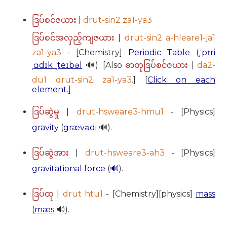
|
drut-sin2 za1-ya3
ဒြပ်စင်ဇယား
|
drut-sin2 a-hleare1-ja1
ဒြပ်စင်အလှည့်ကျဇယား
za1-ya3
- [Chemistry]
Periodic Table
(
ˌˈpɪri
ˌɑdɪk ˌteɪbəl
🔊). [Also
|
da2-
ဓာတုဒြပ်စင်ဇယား
du1 drut-sin2 za1-ya3
.] [
Click on each
element
.]
|
drut-hsweare3-hmu1
- [Physics]
ဒြပ်ဆွဲမှု
gravity
(
grævədi
🔊).
|
drut-hsweare3-ah3
- [Physics]
ဒြပ်ဆွဲအား
gravitational force
(
🔊
).
|
drut htu1
- [Chemistry][physics]
mass
ဒြပ်ထု
(
mæs
🔊).