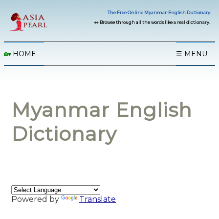
The Free Online Myanmar-English Dictionary
👀 Browse through all the words like a real dictionary.
🏡
HOME
☰ MENU
Myanmar English
Dictionary
Powered by
Translate