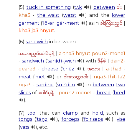
ခါး
(5)
tuck in something
(
tʌk
🔊)
between
|
kha3
-
the waist
(
weɪst
🔊) and the
lower
ခါးကြားညှပ်
garment
(
ˈlō-ər
ˈgär-mənt
🔊) as in
|
kha3 ja3 hnyut
.
(6)
sandwich
in between.
အသားညှပ်ပေါင်မုန့်
|
a-tha3 hnyut poun2-mone1
ဒိန်ခဲ
-
sandwich
(
ˈsan(d)-ˌwich
🔊) with
|
dain2-
အသား
geare3
-
cheese
(
ˈchēz
🔊),
|
a-tha3
-
ငါးသေတ္တာငါး
meat
(
ˈmēt
🔊) or
|
nga3-thit-ta2
nga3
-
sardine
(
sɑːrˈdiːn
🔊) in
between
two
ပေါင်မုန့်
slices
of
|
poun2 mone1
-
bread
(
bred
🔊).
(7)
tool
that can
clamp
and
hold
, such as
tongs
(
ˈtäŋz
🔊),
forceps
(
ˈfɔːr.seps
🔊),
vise
(
vaɪs
🔊), etc..