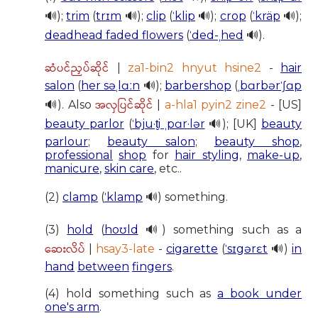
🔊);
trim
(
trɪm
🔊);
clip
(
ˈklip
🔊);
crop
(
ˈkräp
🔊);
deadhead faded flowers
(
ˈded-ˌhed
🔊).
ဆံပင်ညှပ်ဆိုင်
|
za1-bin2 hnyut hsine2
-
hair
salon
(
her səˌlɑːn
🔊);
barbershop
(
ˌbɑrbərˈʃɑp
အလှပြင်ဆိုင်
🔊). Also
|
a-hla1 pyin2 zine2
- [US]
beauty parlor
(
ˈbju·t̬i ˌpɑr·lər
🔊); [UK]
beauty
parlour
;
beauty salon
;
beauty shop
,
professional
shop
for
hair styling
,
make-up
,
manicure
,
skin care
, etc..
(2)
clamp
(
ˈklamp
🔊) something.
(3)
hold
(
hoʊld
🔊) something such as a
ဆေးလိပ်
|
hsay3-late
-
cigarette
(
ˈsɪgərɛt
🔊)
in
hand
between
fingers
.
(4) hold something such as
a book under
one's arm
.