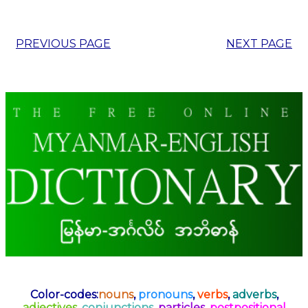
PREVIOUS PAGE
NEXT PAGE
Color-codes:
nouns
,
pronouns
,
verbs
,
adverbs
,
adjectives
,
conjunctions
,
particles
,
postpositional