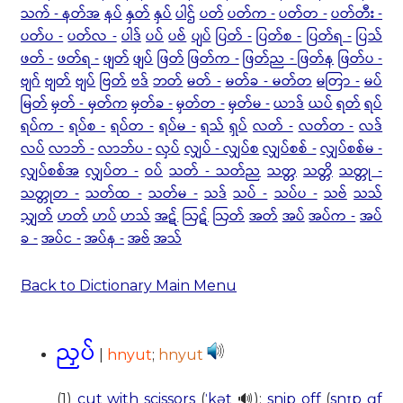
သက် - နတ်အ
နပ်
နှတ်
နှပ်
ပါဌ်
ပတ်
ပတ်က -
ပတ်တ -
ပတ်တီး -
ပတ်ပ -
ပတ်လ -
ပါဒ်
ပပ်
ပဗ်
ပျပ်
ပြတ် -
ပြတ်စ -
ပြတ်ရ -
ပြသ်
ဖတ် -
ဖတ်ရ -
ဖျတ်
ဖျပ်
ဖြတ်
ဖြတ်က -
ဖြတ်ည - ဖြတ်န
ဖြတ်ပ -
ဗျဂ်
ဗျတ်
ဗျပ်
ဗြတ်
ဗဒ်
ဘတ်
မတ် -
မတ်ခ - မတ်တ
မတြာ -
မပ်
မြတ်
မှတ် - မှတ်က
မှတ်ခ -
မှတ်တ -
မှတ်မ -
ယာဒ်
ယပ်
ရတ်
ရပ်
ရပ်က -
ရပ်စ -
ရပ်တ -
ရပ်မ -
ရသ်
ရှပ်
လတ် -
လတ်တ -
လဒ်
လပ်
လာဘ် -
လာဘ်ပ -
လှပ်
လျှပ် - လျှပ်စ
လျှပ်စစ် -
လျှပ်စစ်မ -
လျှပ်စစ်အ
လျှပ်တ -
ဝပ်
သတ် - သတ်ည
သတ္တ
သတ္တိ
သတ္တု -
သတ္တုတ -
သတ်ထ -
သတ်မ -
သဒ်
သပ် -
သပ်ပ -
သဗ်
သသ်
သျှတ်
ဟတ်
ဟပ်
ဟသ်
အဋ်
ဩဋ်
ဩတ်
အတ်
အပ်
အပ်က -
အပ်
ခ -
အပ်င -
အပ်န -
အဗ်
အသ်
Back to Dictionary Main Menu
ညှပ်
|
hnyut
;
hnyut
(1)
cut with scissors
(
ˈkət
🔊);
snip off
(
snɪp ɑf