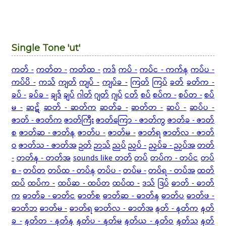
Single Tone 'ut'
ကတ် -
ကတ်တ -
ကတ်ထ -
ကဒ်
ကပ် -
ကပ်င - ကက်န
ကပ်ပ -
ကပ်ပိ -
ကသ်
ကျတ်
ကျပ် -
ကျပ်ခ -
ကြတ်
ကြပ်
ခတ်
ခတ်က -
ခပ် -
ခပ်ခ -
ချဒ်
ချပ်
ဂါတ်
ဂျတ်
ဂျပ်
ငတ်
စပ်
စပ်က -
စပ်တ -
စပ်
မ -
ဆဋ်
ဆတ် - ဆတ်က
ဆတ်ခ -
ဆတ်တ -
ဆပ် -
ဆပ်ပ -
ဇာတ် - ဇာတ်က
ဇာတ်ကြီး
ဇာတ်ကြော - ဇာတ်ကွ
ဇာတ်ခ - ဇာတ်
စ
ဇာတ်ဆ - ဇာတ်န
ဇာတ်ပ -
ဇာတ်မ -
ဇာတ်ရ
ဇာတ်လ - ဇာတ်
ဝ
ဇာတ်သ - ဇာတ်အ
ဉတ်
ဉာသ်
ညပ်
ညှပ် -
ညှပ်ခ - ညှပ်အ
တတ်
-
တတ်န - တတ်အ
sounds like တတ်
တပ်
တပ်က - တပ်င
တပ်
စ -
တပ်တ
တပ်ထ - တပ်န
တပ်ပ -
တပ်မ -
တပ်ရ - တပ်အ
ထတ်
ထပ်
ထပ်က -
ထပ်ဆ - ထပ်တ
ထပ်ထ -
ဒသ်
ဒြပ်
ဓာတ် - ဓာတ်
က
ဓာတ်ခ - ဓာတ်င
ဓာတ်စ
ဓာတ်ဆ - ဓာတ်န
ဓာတ်ပ
ဓာတ်ဖ -
ဓာတ်ဘ
ဓာတ်မ -
ဓာတ်ရ
ဓာတ်လ - ဓာတ်အ
နတ် - နတ်က
နတ်
ခ -
နတ်တ - နတ်န
နတ်ပ - နတ်မ
နတ်ယ - နတ်ဝ
နတ်သ
နတ်