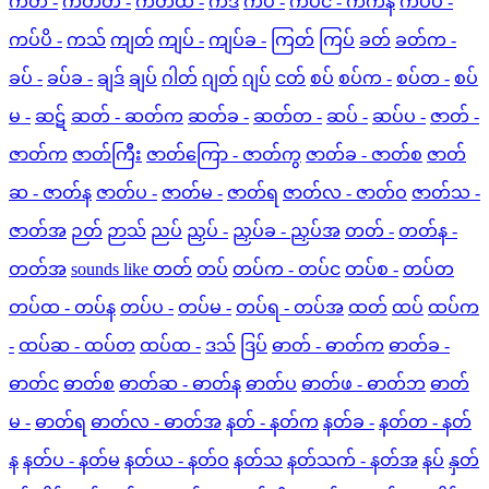
ကတ် -
ကတ်တ -
ကတ်ထ -
ကဒ်
ကပ် -
ကပ်င - ကက်န
ကပ်ပ -
ကပ်ပိ -
ကသ်
ကျတ်
ကျပ် -
ကျပ်ခ -
ကြတ်
ကြပ်
ခတ်
ခတ်က -
ခပ် -
ခပ်ခ -
ချဒ်
ချပ်
ဂါတ်
ဂျတ်
ဂျပ်
ငတ်
စပ်
စပ်က -
စပ်တ -
စပ်
မ -
ဆဋ်
ဆတ် - ဆတ်က
ဆတ်ခ -
ဆတ်တ -
ဆပ် -
ဆပ်ပ -
ဇာတ် -
ဇာတ်က
ဇာတ်ကြီး
ဇာတ်ကြော - ဇာတ်ကွ
ဇာတ်ခ - ဇာတ်စ
ဇာတ်
ဆ - ဇာတ်န
ဇာတ်ပ -
ဇာတ်မ -
ဇာတ်ရ
ဇာတ်လ - ဇာတ်ဝ
ဇာတ်သ -
ဇာတ်အ
ဉတ်
ဉာသ်
ညပ်
ညှပ် -
ညှပ်ခ - ညှပ်အ
တတ် -
တတ်န -
တတ်အ
sounds like တတ်
တပ်
တပ်က - တပ်င
တပ်စ -
တပ်တ
တပ်ထ - တပ်န
တပ်ပ -
တပ်မ -
တပ်ရ - တပ်အ
ထတ်
ထပ်
ထပ်က
-
ထပ်ဆ - ထပ်တ
ထပ်ထ -
ဒသ်
ဒြပ်
ဓာတ် - ဓာတ်က
ဓာတ်ခ -
ဓာတ်င
ဓာတ်စ
ဓာတ်ဆ - ဓာတ်န
ဓာတ်ပ
ဓာတ်ဖ - ဓာတ်ဘ
ဓာတ်
မ -
ဓာတ်ရ
ဓာတ်လ - ဓာတ်အ
နတ် - နတ်က
နတ်ခ -
နတ်တ - နတ်
န
နတ်ပ - နတ်မ
နတ်ယ - နတ်ဝ
နတ်သ
နတ်သက် - နတ်အ
နပ်
နှတ်