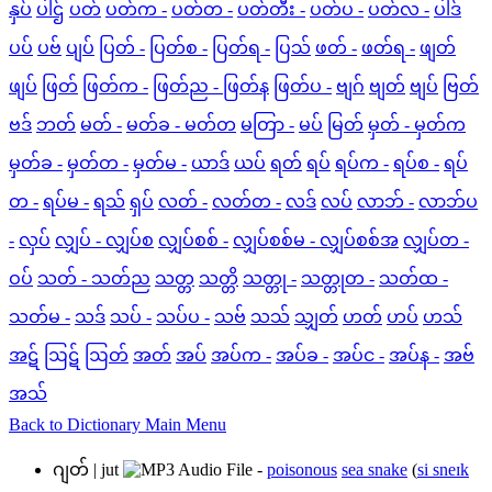
နှပ်
ပါဌ်
ပတ်
ပတ်က -
ပတ်တ -
ပတ်တီး -
ပတ်ပ -
ပတ်လ -
ပါဒ်
ပပ်
ပဗ်
ပျပ်
ပြတ် -
ပြတ်စ -
ပြတ်ရ -
ပြသ်
ဖတ် -
ဖတ်ရ -
ဖျတ်
ဖျပ်
ဖြတ်
ဖြတ်က -
ဖြတ်ည - ဖြတ်န
ဖြတ်ပ -
ဗျဂ်
ဗျတ်
ဗျပ်
ဗြတ်
ဗဒ်
ဘတ်
မတ် -
မတ်ခ - မတ်တ
မတြာ -
မပ်
မြတ်
မှတ် - မှတ်က
မှတ်ခ -
မှတ်တ -
မှတ်မ -
ယာဒ်
ယပ်
ရတ်
ရပ်
ရပ်က -
ရပ်စ -
ရပ်
တ -
ရပ်မ -
ရသ်
ရှပ်
လတ် -
လတ်တ -
လဒ်
လပ်
လာဘ် -
လာဘ်ပ
-
လှပ်
လျှပ် - လျှပ်စ
လျှပ်စစ် -
လျှပ်စစ်မ - လျှပ်စစ်အ
လျှပ်တ -
ဝပ်
သတ် - သတ်ည
သတ္တ
သတ္တိ
သတ္တု -
သတ္တုတ -
သတ်ထ -
သတ်မ -
သဒ်
သပ် -
သပ်ပ -
သဗ်
သသ်
သျှတ်
ဟတ်
ဟပ်
ဟသ်
အဋ်
ဩဋ်
ဩတ်
အတ်
အပ်
အပ်က -
အပ်ခ -
အပ်င -
အပ်န -
အဗ်
အသ်
Back to Dictionary Main Menu
ဂျတ်
|
jut
-
poisonous
sea snake
(
si sneɪk