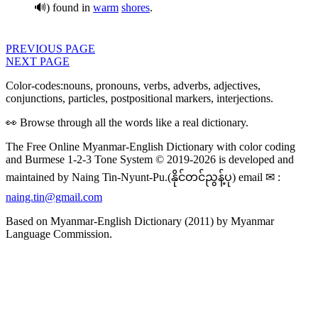
🔊) found in
warm
shores
.
PREVIOUS PAGE
NEXT PAGE
Color-codes:
nouns
,
pronouns
,
verbs
,
adverbs
,
adjectives
,
conjunctions
,
particles
,
postpositional markers
,
interjections
.
👀 Browse through all the words like a real dictionary.
The Free Online Myanmar-English Dictionary with color coding
and Burmese 1-2-3 Tone System © 2019-2026 is developed and
maintained by Naing Tin-Nyunt-Pu.(
နိုင်တင်ညွန့်ပု
) email
✉
:
naing.tin@gmail.com
Based on Myanmar-English Dictionary (2011) by Myanmar
Language Commission.