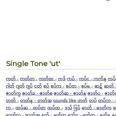
Single Tone 'ut'
ကတ် -
ကတ်တ -
ကတ်ထ -
ကဒ်
ကပ် -
ကပ်င - ကက်န
ကပ်
ဂါတ်
ဂျတ်
ဂျပ်
ငတ်
စပ်
စပ်က -
စပ်တ -
စပ်မ -
ဆဋ်
ဆတ် 
ဇာတ်ကွ
ဇာတ်ခ - ဇာတ်စ
ဇာတ်ဆ - ဇာတ်န
ဇာတ်ပ -
ဇာတ်
တတ် -
တတ်န - တတ်အ
sounds like တတ်
တပ်
တပ်က - 
က -
ထပ်ဆ - ထပ်တ
ထပ်ထ -
ဒသ်
ဒြပ်
ဓာတ် - ဓာတ်က
ဓ
ဓာတ်လ - ဓာတ်အ
နတ် - နတ်က
နတ်ခ -
နတ်တ - နတ်န
န