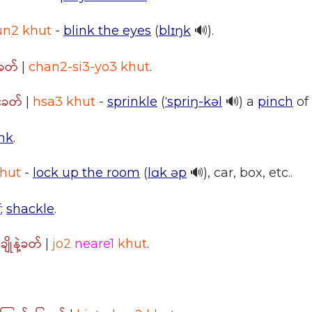
un2 khut
-
blink the eyes
(
blɪŋk
🔊).
းခတ်
|
chan2-si3-yo3 khut
.
းခတ်
|
hsa3 khut
-
sprinkle
(
ˈspriŋ-kəl
🔊) a
pinch
of 
ink
.
khut
-
lock up the room
(
lɑk əp
🔊), car, box, etc..
f
;
shackle
.
ချိုနဲ့ခတ်
n
|
jo2
neare1
khut
.