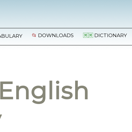
📂
DOWNLOADS
🇲🇲
DICTIONARY
ABULARY
English
y