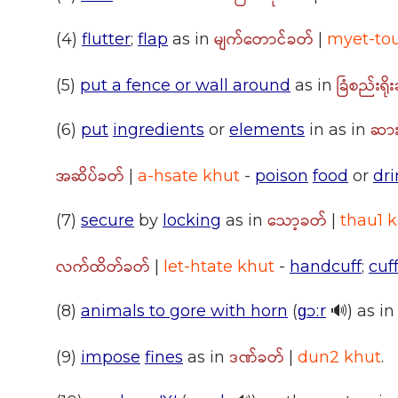
မျက်တောင်ခတ်
(4)
flutter
;
flap
as in
|
myet-to
ခြံစည်းရို
(5)
put a fence or wall around
as in
ဆာ
(6)
put
ingredients
or
elements
in as in
အဆိပ်ခတ်
|
a-hsate khut
-
poison
food
or
dr
သော့ခတ်
(7)
secure
by
locking
as in
|
thau1 
လက်ထိတ်ခတ်
|
let-htate khut
-
handcuff
;
cuf
(8)
animals to gore with horn
(
ɡɔːr
🔊) as i
ဒဏ်ခတ်
(9)
impose
fines
as in
|
dun2 khut
.