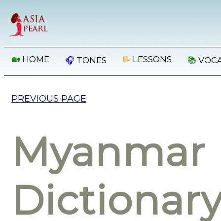
🏡
HOME
📝
LESSONS
🎧
TONES
📚
VOC
PREVIOUS PAGE
Myanmar 
Dictionar