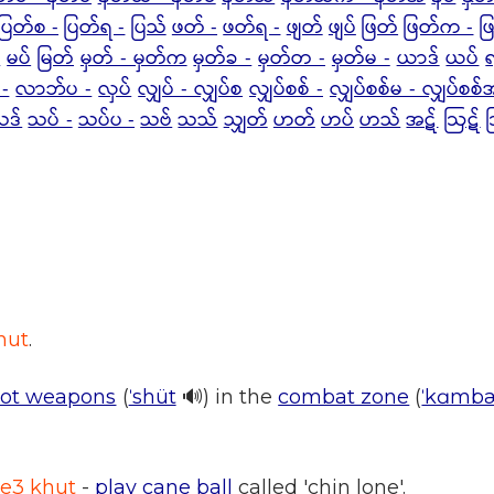
ပြတ်စ -
ပြတ်ရ -
ပြသ်
ဖတ် -
ဖတ်ရ -
ဖျတ်
ဖျပ်
ဖြတ်
ဖြတ်က -
ဖ
-
မပ်
မြတ်
မှတ် - မှတ်က
မှတ်ခ -
မှတ်တ -
မှတ်မ -
ယာဒ်
ယပ်
-
လာဘ်ပ -
လှပ်
လျှပ် - လျှပ်စ
လျှပ်စစ် -
လျှပ်စစ်မ - လျှပ်စစ်
သဒ်
သပ် -
သပ်ပ -
သဗ်
သသ်
သျှတ်
ဟတ်
ဟပ်
ဟသ်
အဋ်
ဩဋ်
hut
.
oot weapons
(
ˈshüt
🔊) in the
combat zone
(
ˈkɑmb
ne3 khut
-
play cane ball
called 'chin lone'.