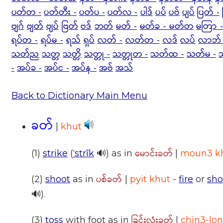
ပတ်တ -
ပတ်တီး -
ပတ်ပ -
ပတ်လ -
ပါဒ်
ပပ်
ပဗ်
ပျပ်
ပြတ် -
ဗျဂ်
ဗျတ်
ဗျပ်
ဗြတ်
ဗဒ်
ဘတ်
မတ် -
မတ်ခ - မတ်တ
မတြာ 
ရပ်တ -
ရပ်မ -
ရသ်
ရှပ်
လတ် -
လတ်တ -
လဒ်
လပ်
လာဘ် 
သတ်ည
သတ္တ
သတ္တိ
သတ္တု -
သတ္တုတ -
သတ်ထ -
သတ်မ -
-
အပ်ခ -
အပ်င -
အပ်န -
အဗ်
အသ်
Back to Dictionary Main Menu
ခတ်
|
khut
မောင်းခတ်
(1)
strike
(
ˈstrīk
🔊) as in
|
moun3 k
ပစ်ခတ်
(2)
shoot
as in
|
pyit khut
-
fire
or
sh
🔊).
ခြင်းလုံးခတ်
(3)
toss
with foot as in
|
chin3-lo