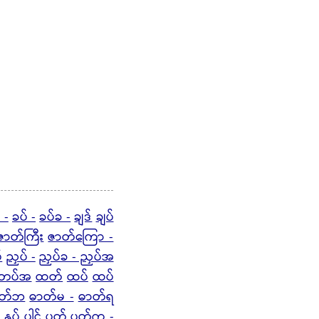
 -
ခပ် -
ခပ်ခ -
ချဒ်
ချပ်
ဇာတ်ကြီး
ဇာတ်ကြော -
်
ညှပ် -
ညှပ်ခ - ညှပ်အ
 တပ်အ
ထတ်
ထပ်
ထပ်
ာတ်ဘ
ဓာတ်မ -
ဓာတ်ရ
်
နှပ်
ပါဌ်
ပတ်
ပတ်က -