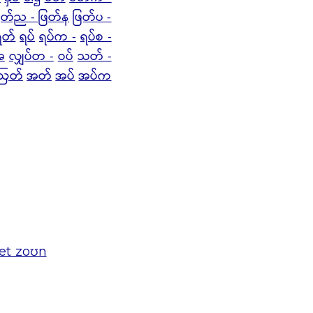
ြတ်ည - ဖြတ်န
ဖြတ်ပ -
ရတ်
ရပ်
ရပ်က -
ရပ်စ -
အ
လျှပ်တ -
ဝပ်
သတ် -
ဩတ်
အတ်
အပ်
အပ်က
æt zoʊn