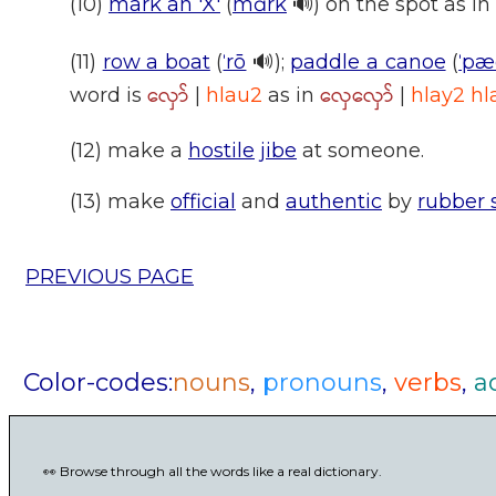
(10)
mark an 'X'
(
mɑrk
🔊) on the spot as in
(11)
row a boat
(
ˈrō
🔊);
paddle a canoe
(
ˈpæ
လှော်
လှေလှော်
word is
|
hlau2
as in
|
hlay2 hl
(12) make a
hostile
jibe
at someone.
(13) make
official
and
authentic
by
rubber
PREVIOUS PAGE
Color-codes:
nouns
,
pronouns
,
verbs
,
a
👀 Browse through all the words like a real dictionary.