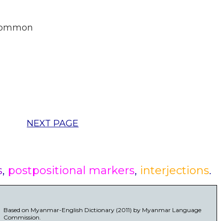
 common
NEXT PAGE
s
,
postpositional markers
,
interjections
.
Based on Myanmar-English Dictionary (2011) by Myanmar Language
Commission.