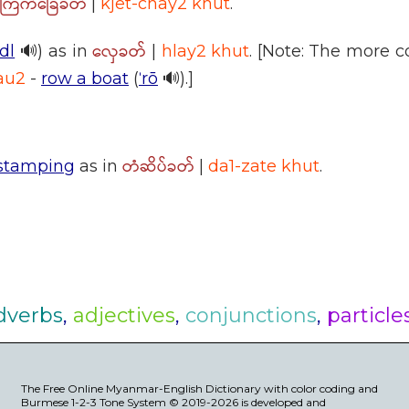
ကြက်ခြေခတ်
|
kjet-chay2 khut
.
လှေခတ်
dl
🔊) as in
|
hlay2 khut
. [Note: The more
au2
-
row a boat
(
ˈrō
🔊).]
တံဆိပ်ခတ်
 stamping
as in
|
da1-zate khut
.
dverbs
,
adjectives
,
conjunctions
,
particle
The Free Online Myanmar-English Dictionary with color coding and
Burmese 1-2-3 Tone System © 2019-2026 is developed and