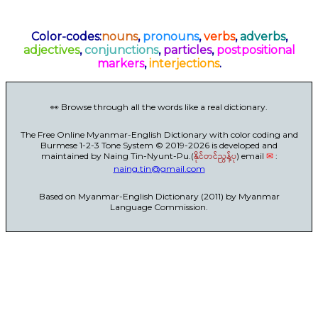
Color-codes:
nouns
,
pronouns
,
verbs
,
adverbs
,
adjectives
,
conjunctions
,
particles
,
postpositional
markers
,
interjections
.
👀 Browse through all the words like a real dictionary.
The Free Online Myanmar-English Dictionary with color coding and
Burmese 1-2-3 Tone System © 2019-2026 is developed and
maintained by Naing Tin-Nyunt-Pu.(
နိုင်တင်ညွန့်ပု
) email
✉
:
naing.tin@gmail.com
Based on Myanmar-English Dictionary (2011) by Myanmar
Language Commission.