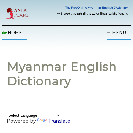
The Free Online Myanmar-English Dictionary
👀 Browse through all the words like a real dictionary.
🏡
HOME
☰ MENU
Myanmar English
Dictionary
Powered by
Translate