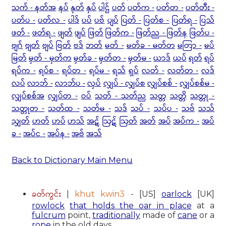
သက် - နတ်အ
နပ်
နှတ်
နှပ်
ပါဌ်
ပတ်
ပတ်က -
ပတ်တ -
ပတ်တီး -
ပတ်ပ -
ပတ်လ -
ပါဒ်
ပပ်
ပဗ်
ပျပ်
ပြတ် -
ပြတ်စ -
ပြတ်ရ -
ပြသ်
ဖတ် -
ဖတ်ရ -
ဖျတ်
ဖျပ်
ဖြတ်
ဖြတ်က -
ဖြတ်ည - ဖြတ်န
ဖြတ်ပ -
ဗျဂ်
ဗျတ်
ဗျပ်
ဗြတ်
ဗဒ်
ဘတ်
မတ် -
မတ်ခ - မတ်တ
မတြာ -
မပ်
မြတ်
မှတ် - မှတ်က
မှတ်ခ -
မှတ်တ -
မှတ်မ -
ယာဒ်
ယပ်
ရတ်
ရပ်
ရပ်က -
ရပ်စ -
ရပ်တ -
ရပ်မ -
ရသ်
ရှပ်
လတ် -
လတ်တ -
လဒ်
လပ်
လာဘ် -
လာဘ်ပ -
လှပ်
လျှပ် - လျှပ်စ
လျှပ်စစ် -
လျှပ်စစ်မ -
လျှပ်စစ်အ
လျှပ်တ -
ဝပ်
သတ် - သတ်ည
သတ္တ
သတ္တိ
သတ္တု -
သတ္တုတ -
သတ်ထ -
သတ်မ -
သဒ်
သပ် -
သပ်ပ -
သဗ်
သသ်
သျှတ်
ဟတ်
ဟပ်
ဟသ်
အဋ်
ဩဋ်
ဩတ်
အတ်
အပ်
အပ်က -
အပ်
ခ -
အပ်င -
အပ်န -
အဗ်
အသ်
Back to Dictionary Main Menu
ခတ်ကွင်း
|
khut kwin3
- [US]
oarlock
[UK]
rowlock
that holds the oar in place
at a
fulcrum
point,
traditionally
made of
cane
or a
rope
in the old days.