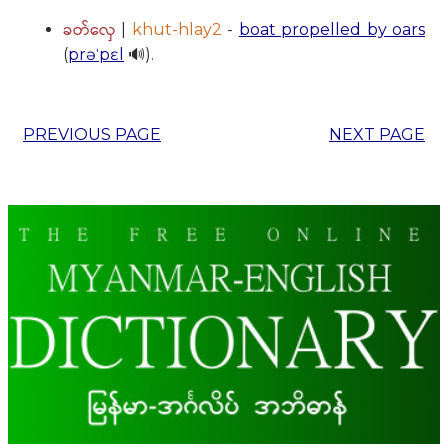
ခတ်လှေ
|
khut-hlay2
-
boat propelled by oars
(
prəˈpɛl
🔊).
PREVIOUS PAGE
NEXT PAGE