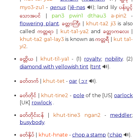
ပန်းပွင့်
myo3-zu1
-
genus
(
ˈjē-nəs
🔊); land lily
သောအပင်
|
pan3 pwin1 dthau3
a-pin2
-
ခတ္တာကြီး
flowering plant
.
|
khut-ta2 ji3
is also
ကတ္တရာ
ခတ္တာကလေး
called
|
kut-ta1-ya2
and
|
ကတ္တရီ
khut-ta2 ga1-lay3
is known as
|
kut ta1-
yi2
.
ခတ္တိယ
|
khut-ti1-ya1
- (1)
royalty
;
nobility
. (2)
diamond with yellowish tint
(
tɪnt
🔊).
ခတ်တက်
|
khut-tet
-
oar
(
ɔːr
🔊).
ခတ်တိုင်
|
khut-tine2
-
pole
of the [US]
oarlock
[UK]
rowlock
.
ခတ်တိုင်းငန်
|
khut-tine3 ngan2
-
meddler
;
busybody
.
ခတ်နှိပ်
|
khut-hnate
-
chop a stamp
(
ˈchäp
🔊).