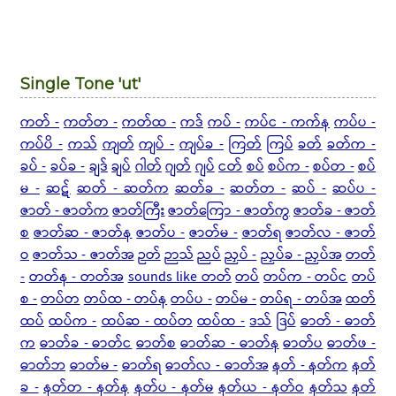
Single Tone 'ut'
ကတ် -
ကတ်တ -
ကတ်ထ -
ကဒ်
ကပ် -
ကပ်င - ကက်န
ကပ်ပ -
ကပ်ပိ -
ကသ်
ကျတ်
ကျပ် -
ကျပ်ခ -
ကြတ်
ကြပ်
ခတ်
ခတ်က -
ခပ် -
ခပ်ခ -
ချဒ်
ချပ်
ဂါတ်
ဂျတ်
ဂျပ်
ငတ်
စပ်
စပ်က -
စပ်တ -
စပ်
မ -
ဆဋ်
ဆတ် - ဆတ်က
ဆတ်ခ -
ဆတ်တ -
ဆပ် -
ဆပ်ပ -
ဇာတ် - ဇာတ်က
ဇာတ်ကြီး
ဇာတ်ကြော - ဇာတ်ကွ
ဇာတ်ခ - ဇာတ်
စ
ဇာတ်ဆ - ဇာတ်န
ဇာတ်ပ -
ဇာတ်မ -
ဇာတ်ရ
ဇာတ်လ - ဇာတ်
ဝ
ဇာတ်သ - ဇာတ်အ
ဉတ်
ဉာသ်
ညပ်
ညှပ် -
ညှပ်ခ - ညှပ်အ
တတ်
-
တတ်န - တတ်အ
sounds like တတ်
တပ်
တပ်က - တပ်င
တပ်
စ -
တပ်တ
တပ်ထ - တပ်န
တပ်ပ -
တပ်မ -
တပ်ရ - တပ်အ
ထတ်
ထပ်
ထပ်က -
ထပ်ဆ - ထပ်တ
ထပ်ထ -
ဒသ်
ဒြပ်
ဓာတ် - ဓာတ်
က
ဓာတ်ခ - ဓာတ်င
ဓာတ်စ
ဓာတ်ဆ - ဓာတ်န
ဓာတ်ပ
ဓာတ်ဖ -
ဓာတ်ဘ
ဓာတ်မ -
ဓာတ်ရ
ဓာတ်လ - ဓာတ်အ
နတ် - နတ်က
နတ်
ခ -
နတ်တ - နတ်န
နတ်ပ - နတ်မ
နတ်ယ - နတ်ဝ
နတ်သ
နတ်