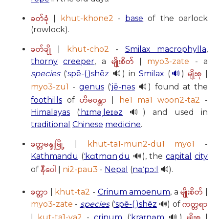
ခတ်ခုံ
|
khut-khone2
-
base
of the oarlock
(rowlock).
ခတ်ချို
|
khut-cho2
-
Smilax macrophylla
,
မျိုးစိတ်
thorny
creeper
, a
|
myo3-zate
- a
မျိုးစု
species
(
ˈspē-(ˌ)shēz
🔊) in
Smilax
(
🔊
)
|
myo3-zu1
-
genus
(
ˈjē-nəs
🔊) found at the
ဟိမဝန္တာ
foothills
of
|
he1 ma1 woon2-ta2
-
Himalayas
(
ˈhɪməˌleɪəz
🔊) and used in
traditional
Chinese
medicine
.
ခတ္တမန္ဒုမြို့
|
khut-ta1-mun2-du1 myo1
-
Kathmandu
(
ˈkɑtmɑnˌdu
🔊), the
capital
city
နီပေါ
of
|
ni2-pau3
-
Nepal
(
nəˈpɔːl
🔊).
ခတ္တာ
မျိုးစိတ်
|
khut-ta2
-
Crinum amoenum
, a
|
ကတ္တရာ
myo3-zate
-
species
(
ˈspē-(ˌ)shēz
🔊) of
မျိုးစု
|
kut-ta1-ya2
-
crinum
(
ˈkraɪnəm
🔊)
|