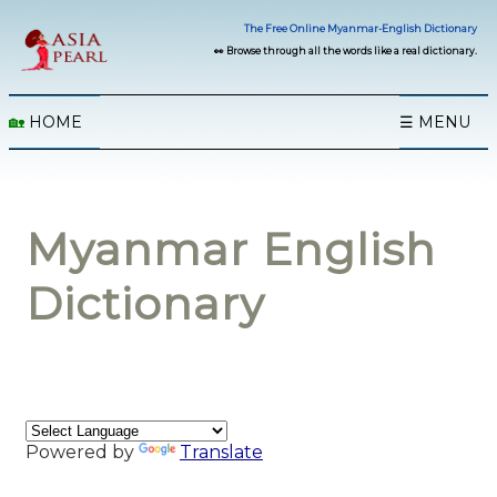
The Free Online Myanmar-English Dictionary
👀 Browse through all the words like a real dictionary.
🏡
HOME
☰ MENU
Myanmar English
Dictionary
Powered by
Translate