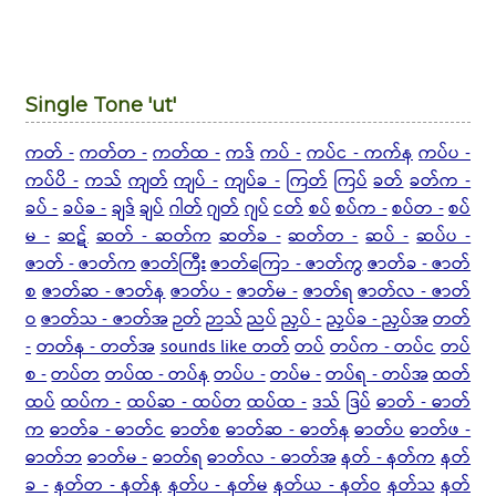
Single Tone 'ut'
ကတ် -
ကတ်တ -
ကတ်ထ -
ကဒ်
ကပ် -
ကပ်င - ကက်န
ကပ်ပ -
ကပ်ပိ -
ကသ်
ကျတ်
ကျပ် -
ကျပ်ခ -
ကြတ်
ကြပ်
ခတ်
ခတ်က -
ခပ် -
ခပ်ခ -
ချဒ်
ချပ်
ဂါတ်
ဂျတ်
ဂျပ်
ငတ်
စပ်
စပ်က -
စပ်တ -
စပ်
မ -
ဆဋ်
ဆတ် - ဆတ်က
ဆတ်ခ -
ဆတ်တ -
ဆပ် -
ဆပ်ပ -
ဇာတ် - ဇာတ်က
ဇာတ်ကြီး
ဇာတ်ကြော - ဇာတ်ကွ
ဇာတ်ခ - ဇာတ်
စ
ဇာတ်ဆ - ဇာတ်န
ဇာတ်ပ -
ဇာတ်မ -
ဇာတ်ရ
ဇာတ်လ - ဇာတ်
ဝ
ဇာတ်သ - ဇာတ်အ
ဉတ်
ဉာသ်
ညပ်
ညှပ် -
ညှပ်ခ - ညှပ်အ
တတ်
-
တတ်န - တတ်အ
sounds like တတ်
တပ်
တပ်က - တပ်င
တပ်
စ -
တပ်တ
တပ်ထ - တပ်န
တပ်ပ -
တပ်မ -
တပ်ရ - တပ်အ
ထတ်
ထပ်
ထပ်က -
ထပ်ဆ - ထပ်တ
ထပ်ထ -
ဒသ်
ဒြပ်
ဓာတ် - ဓာတ်
က
ဓာတ်ခ - ဓာတ်င
ဓာတ်စ
ဓာတ်ဆ - ဓာတ်န
ဓာတ်ပ
ဓာတ်ဖ -
ဓာတ်ဘ
ဓာတ်မ -
ဓာတ်ရ
ဓာတ်လ - ဓာတ်အ
နတ် - နတ်က
နတ်
ခ -
နတ်တ - နတ်န
နတ်ပ - နတ်မ
နတ်ယ - နတ်ဝ
နတ်သ
နတ်