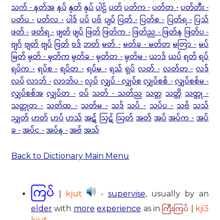
သက် - နတ်အ
နပ်
နှတ်
နှပ်
ပါဌ်
ပတ်
ပတ်က -
ပတ်တ -
ပတ်တီး -
ပတ်ပ -
ပတ်လ -
ပါဒ်
ပပ်
ပဗ်
ပျပ်
ပြတ် -
ပြတ်စ -
ပြတ်ရ -
ပြသ်
ဖတ် -
ဖတ်ရ -
ဖျတ်
ဖျပ်
ဖြတ်
ဖြတ်က -
ဖြတ်ည - ဖြတ်န
ဖြတ်ပ -
ဗျဂ်
ဗျတ်
ဗျပ်
ဗြတ်
ဗဒ်
ဘတ်
မတ် -
မတ်ခ - မတ်တ
မတြာ -
မပ်
မြတ်
မှတ် - မှတ်က
မှတ်ခ -
မှတ်တ -
မှတ်မ -
ယာဒ်
ယပ်
ရတ်
ရပ်
ရပ်က -
ရပ်စ -
ရပ်တ -
ရပ်မ -
ရသ်
ရှပ်
လတ် -
လတ်တ -
လဒ်
လပ်
လာဘ် -
လာဘ်ပ -
လှပ်
လျှပ် - လျှပ်စ
လျှပ်စစ် -
လျှပ်စစ်မ -
လျှပ်စစ်အ
လျှပ်တ -
ဝပ်
သတ် - သတ်ည
သတ္တ
သတ္တိ
သတ္တု -
သတ္တုတ -
သတ်ထ -
သတ်မ -
သဒ်
သပ် -
သပ်ပ -
သဗ်
သသ်
သျှတ်
ဟတ်
ဟပ်
ဟသ်
အဋ်
ဩဋ်
ဩတ်
အတ်
အပ်
အပ်က -
အပ်
ခ -
အပ်င -
အပ်န -
အဗ်
အသ်
Back to Dictionary Main Menu
ကြပ်
|
kjut
-
supervise
, usually by an
ကြီးကြပ်
elder
with
more
experience
as in
|
kji3
kjut
.