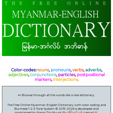
Color-codes:
nouns
,
pronouns
,
verbs
,
adverbs
,
adjectives
,
conjunctions
,
particles
,
postpositional
markers
,
interjections
.
👀 Browse through all the words like a real dictionary.
The Free Online Myanmar-English Dictionary with color coding and
Burmese 1-2-3 Tone System © 2019-2026 is developed and
maintained by Naing Tin-Nyunt-Pu.(
နိုင်တင်ညွန့်ပု
) email
✉
: