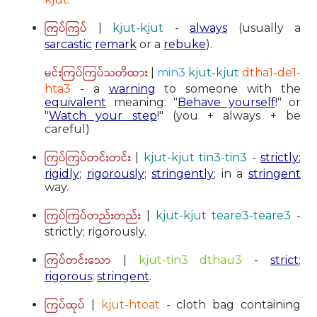
ကြပ်ကြပ်
|
kjut-kjut
-
always
(usually a
sarcastic
remark
or a
rebuke
).
မင်းကြပ်ကြပ်သတိထား
|
min3
kjut-kjut
dtha1-de1-
hta3
- a
warning
to someone with the
equivalent
meaning: "
Behave yourself
!" or
"
Watch your step
!" (you + always + be
careful)
ကြပ်ကြပ်တင်းတင်း
|
kjut-kjut tin3-tin3
-
strictly
;
rigidly
;
rigorously
;
stringently
; in a
stringent
way.
ကြပ်ကြပ်တည်းတည်း
|
kjut-kjut teare3-teare3
-
strictly; rigorously.
ကြပ်တင်းသော
|
kjut-tin3 dthau3
-
strict
;
rigorous
;
stringent
.
ကြပ်ထုပ်
|
kjut-htoat
- cloth bag containing