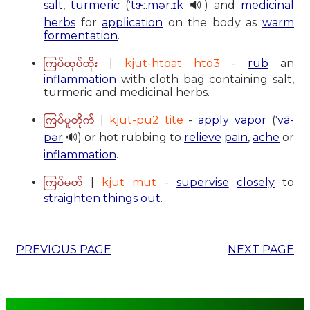
salt
,
turmeric
(
ˈtɝː.mər.ɪk
🔊) and
medicinal
herbs
for
application
on the body as
warm
formentation
.
ကြပ်ထုပ်ထိုး
|
kjut-htoat hto3
-
rub
an
inflammation
with cloth bag containing salt,
turmeric and medicinal herbs.
ကြပ်ပူတိုက်
|
kjut-pu2 tite
-
apply
vapor
(
ˈvā-
pər
🔊) or hot rubbing to
relieve
pain
,
ache
or
inflammation
.
ကြပ်မတ်
|
kjut mut
-
supervise
closely
to
straighten things out
.
PREVIOUS PAGE
NEXT PAGE