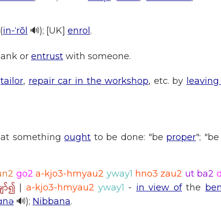
(
in-ˈrōl
🔊); [UK]
enrol
.
bank or
entrust
with someone.
a
tailor
,
repair car in the workshop
, etc. by
leaving
at something
ought
to be done: "be
proper
"; "b
un2
go2
a-kjo3-hmyau2
yway1
hno3 zau2
ut ba2
ှော်၍
|
a-kjo3-hmyau2
yway1
-
in view of
the
ben
ɑnə
🔊);
Nibbana
.