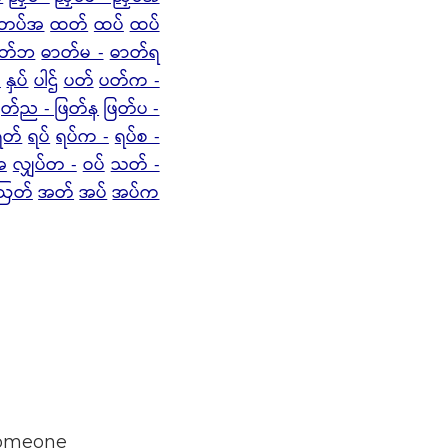
 တပ်အ
ထတ်
ထပ်
ထပ်
ာတ်ဘ
ဓာတ်မ -
ဓာတ်ရ
်
နှပ်
ပါဌ်
ပတ်
ပတ်က -
ြတ်ည - ဖြတ်န
ဖြတ်ပ -
ရတ်
ရပ်
ရပ်က -
ရပ်စ -
အ
လျှပ်တ -
ဝပ်
သတ် -
ဩတ်
အတ်
အပ်
အပ်က
someone