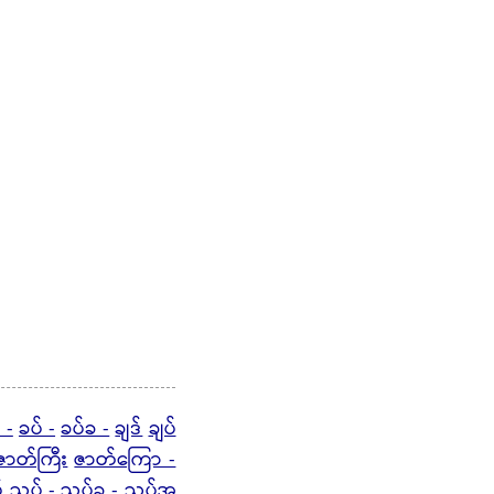
 -
ခပ် -
ခပ်ခ -
ချဒ်
ချပ်
ဇာတ်ကြီး
ဇာတ်ကြော -
်
ညှပ် -
ညှပ်ခ - ညှပ်အ