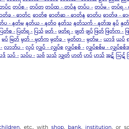
တပ်င
တပ်စ -
တပ်တ
တပ်ထ - တပ်န
တပ်ပ -
တပ်မ -
တပ်ရ -
ာတ်ခ - ဓာတ်င
ဓာတ်စ
ဓာတ်ဆ - ဓာတ်န
ဓာတ်ပ
ဓာတ်ဖ - ဓ
တ်ပ - နတ်မ
နတ်ယ - နတ်ဝ
နတ်သ
နတ်သက် - နတ်အ
နပ်
နှတ
ပြတ်စ -
ပြတ်ရ -
ပြသ်
ဖတ် -
ဖတ်ရ -
ဖျတ်
ဖျပ်
ဖြတ်
ဖြတ်က -
ဖ
-
မပ်
မြတ်
မှတ် - မှတ်က
မှတ်ခ -
မှတ်တ -
မှတ်မ -
ယာဒ်
ယပ်
-
လာဘ်ပ -
လှပ်
လျှပ် - လျှပ်စ
လျှပ်စစ် -
လျှပ်စစ်မ - လျှပ်စစ်
သဒ်
သပ် -
သပ်ပ -
သဗ်
သသ်
သျှတ်
ဟတ်
ဟပ်
ဟသ်
အဋ်
ဩဋ်
children
, etc., with
shop
,
bank
,
institution
, or 