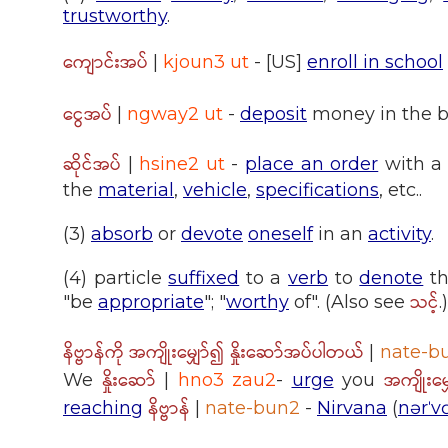
trustworthy
.
ကျောင်းအပ်
|
kjoun3 ut
- [US]
enroll in school
ငွေအပ်
|
ngway2 ut
-
deposit
money in the 
ဆိုင်အပ်
|
hsine2 ut
-
place an order
with 
the
material
,
vehicle
,
specifications
, etc..
(3)
absorb
or
devote
oneself
in an
activity
.
(4) particle
suffixed
to a
verb
to
denote
th
သင့်
"be
appropriate
"; "
worthy
of". (Also see
.)
နိဗ္ဗာန်ကို အကျိုးမျှော်၍ နှိုးဆော်အပ်ပါတယ်
|
nate-b
နှိုးဆော်
အကျိုးမျ
We
|
hno3 zau2
-
urge
you
နိဗ္ဗာန်
reaching
|
nate-bun2
-
Nirvana
(
nərˈv