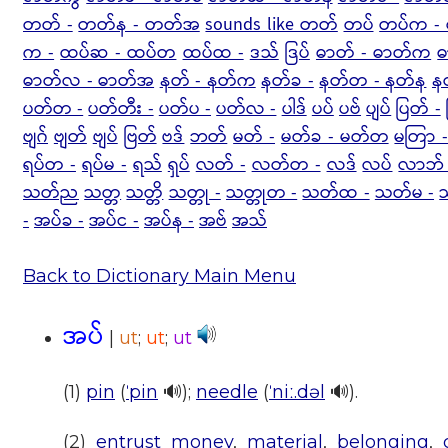
တတ် -
တတ်န - တတ်အ
sounds like တတ်
တပ်
တပ်က - 
က -
ထပ်ဆ - ထပ်တ
ထပ်ထ -
ဒသ်
ဒြပ်
ဓာတ် - ဓာတ်က
ဓ
ဓာတ်လ - ဓာတ်အ
နတ် - နတ်က
နတ်ခ -
နတ်တ - နတ်န
န
ပတ်တ -
ပတ်တီး -
ပတ်ပ -
ပတ်လ -
ပါဒ်
ပပ်
ပဗ်
ပျပ်
ပြတ် -
ဗျဂ်
ဗျတ်
ဗျပ်
ဗြတ်
ဗဒ်
ဘတ်
မတ် -
မတ်ခ - မတ်တ
မတြာ 
ရပ်တ -
ရပ်မ -
ရသ်
ရှပ်
လတ် -
လတ်တ -
လဒ်
လပ်
လာဘ် 
သတ်ည
သတ္တ
သတ္တိ
သတ္တု -
သတ္တုတ -
သတ်ထ -
သတ်မ -
-
အပ်ခ -
အပ်င -
အပ်န -
အဗ်
အသ်
Back to Dictionary Main Menu
အပ်
|
ut
;
ut
;
ut
(1)
pin
(
ˈpin
🔊);
needle
(
ˈniː.dəl
🔊).
(2)
entrust
money
,
material
,
belonging
,