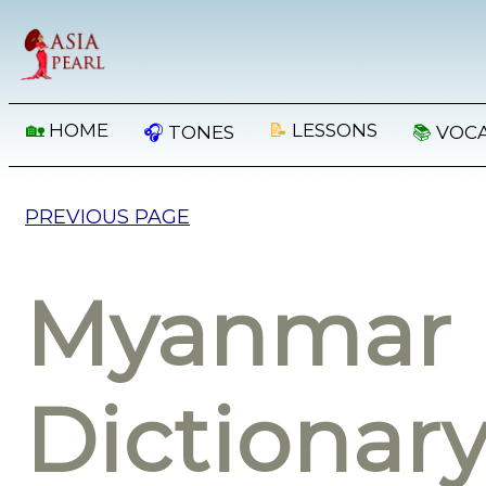
🏡
HOME
📝
LESSONS
🎧
TONES
📚
VOC
PREVIOUS PAGE
Myanmar 
Dictionar