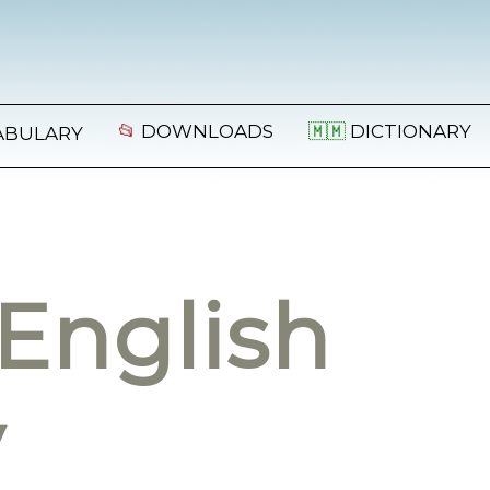
📂
DOWNLOADS
🇲🇲
DICTIONARY
ABULARY
English
y