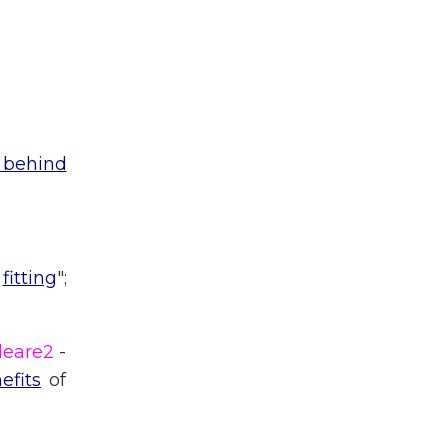
 behind
e
fitting
";
deare2
-
efits
of