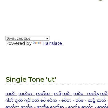
Powered by
Translate
Single Tone 'ut'
ကတ် -
ကတ်တ -
ကတ်ထ -
ကဒ်
ကပ် -
ကပ်င - ကက်န
ကပ်
ဂါတ်
ဂျတ်
ဂျပ်
ငတ်
စပ်
စပ်က -
စပ်တ -
စပ်မ -
ဆဋ်
ဆတ် 
ဇာတ်ကွ
ဇာတ်ခ - ဇာတ်စ
ဇာတ်ဆ - ဇာတ်န
ဇာတ်ပ -
ဇာတ်