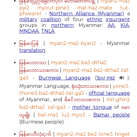
မြန်မာပြည်မြောက်ပိုင်း မဟာမိတ်တပ်ဖွဲ့
|
myan2-ma2
pyi2 myout-pine3 ma1-ha2-mate tut-
pfweare1
-
Northern Alliance (Myanmar)
a
military
coalition
of four
ethnic
insurgent
groups in
northern
Myanmar:
AA
,
KIA
,
MNDAA
,
TNLA
.
မြန်မာပြန်
|
myan2-ma2-byan2
- Myanmar
translation
.
မြန်မာဘာသာ
|
myan2-ma2 ba2-dtha2
မြန်မာဘာသာစကား
|
myan2-ma2 ba2-dtha2 za1-
ga3
-
Burmese Language
(
ˈbʌrˌmiz
🔊);
ရုံးသုံးဘာသာစကား
Myanmar Language,
|
yone3-
thone3 ba2-dtha2 za1-ga3
-
official language
မိခင်ဘာသာစကား
of Myanmar, and
|
mi1-ghin2
ဗမာ
ba2-dtha2 za1-ga3
-
mother tongue
of
လူမျိုး
|
ba1-ma2 lu2-myo3
-
Bamar people
(Burmese people).
မြန်မာဘီလုံးငှက်
|
myan2-ma2 be2-lone3 hnget