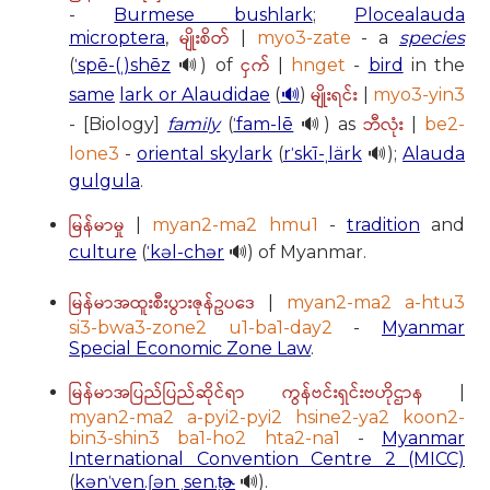
-
Burmese bushlark
;
Plocealauda
မျိုးစိတ်
microptera
,
|
myo3-zate
- a
species
ငှက်
(
ˈspē-(ˌ)shēz
🔊) of
|
hnget
-
bird
in the
မျိုးရင်း
same
lark or Alaudidae
(
🔊
)
|
myo3-yin3
ဘီလုံး
- [Biology]
family
(
ˈfam-lē
🔊) as
|
be2-
lone3
-
oriental skylark
(
rˈskī-ˌlärk
🔊);
Alauda
gulgula
.
မြန်မာမှု
|
myan2-ma2 hmu1
-
tradition
and
culture
(
ˈkəl-chər
🔊) of Myanmar.
မြန်မာအထူးစီးပွားဇုန်ဥပဒေ
|
myan2-ma2 a-htu3
si3-bwa3-zone2 u1-ba1-day2
-
Myanmar
Special Economic Zone Law
.
မြန်မာအပြည်ပြည်ဆိုင်ရာ ကွန်ဗင်းရှင်းဗဟိုဌာန
|
myan2-ma2 a-pyi2-pyi2 hsine2-ya2 koon2-
bin3-shin3 ba1-ho2 hta2-na1
-
Myanmar
International Convention Centre 2 (MICC)
(
kənˈven.ʃən ˌsen.t̬ɚ
🔊).