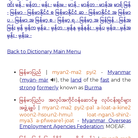
ဏ်း
မန် -
မန်တ -
မန်း -
မန်းမ -
မာန် -
မာန်တ - မာန်အ
မာရ်
မြန်
-
မြန်မာ - မြန်မာနိုင်ငံ စ
မြန်မာနိုင်ငံ ဆ - မြန်မာနိုင်ငံ အ
မြန်မာ
ပ - မြန်မာ အ
မြန်မာ့ စ -
မြန်မာ့ ရ - မြန်မာ့ အ
မြန်မြန် - မြန်အ
မြန်း
မှန်
မှန်က
မှန်ခ -
မှန်တ - မှန်န
မှန်နန်း - မှန်ပ
မှန်ဖ - မှန်အ
မှန်း -
မှန်းခ -
Back to Dictionary Main Menu
မြန်မာပြည်
|
myan2-ma2 pyi2
-
Myanmar
(
ˈmyän-ˌmär
🔊), the
land
of the
fast
and the
strong
formerly
known as
Burma
.
မြန်မာပြည်ပ အလုပ်အကိုင်ဝန်ဆောင်မှု လုပ်ငန်းရှင်များ
အဖွဲ့ချုပ်
|
myan2-ma2 pyi2-pa1 a-loat-a-kine2
woon2-hsoun2-hmu1 loat-ngan3-shin2-
mya3 a-pfweare1-joat
-
Myanmar Overseas
Employment Agencies Federation
; MOEAF.