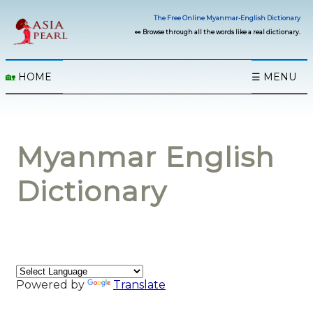
The Free Online Myanmar-English Dictionary
👀 Browse through all the words like a real dictionary.
🏡
HOME
☰ MENU
Myanmar English
Dictionary
Powered by
Translate