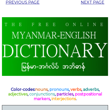
PREVIOUS PAGE
NEXT PAGE
Color-codes:
nouns
,
pronouns
,
verbs
,
adverbs
,
adjectives
,
conjunctions
,
particles
,
postpositional
markers
,
interjections
.