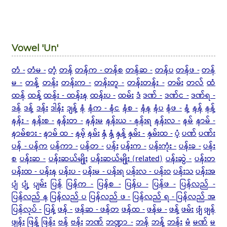
Vowel 'Un'
တံ -
တံမ -
တံ့
တန်
တန်က - တန်စ
တန်ဆ -
တန်ပ
တန်ဖ -
တန်
မ -
တန့်
တန်း
တန်းက -
တန်းတူ -
တန်းတန်း -
တမ်း
တလ်
ထံ
ထန်
ထန့်
ထန်း - ထန်းန
ထန်းပ -
ထမ်း
ဒံ
ဒဏ် -
ဒဏ်င -
ဒဏ်ရ -
ဒန်
ဒန့်
ဒန်း
ဒါန်း
ဒျန့်
နံ
နံက - နံင
နံစ -
နံန
နံပ
နံဖ -
နံ့
နန်
နန့်
နန်း -
နန်းစ -
နန်းတ -
နန်းမ
နန်းယ - နန်းရ
နန်းလ -
နမ်
နာမ် -
နာမ်စား -
နာမ် ထ -
နမ့်
နမ်း
နှံ
နှံ့
နှန့်
နှမ်း -
နှမ်းထ -
ပံ့
ပဏ်
ပဏ်း
ပန် - ပန်က
ပန်ကာ -
ပန်တ -
ပန်း
ပန်းက -
ပန်းကုံး -
ပန်းခ -
ပန်း
စ
ပန်းဆ -
ပန်းဆယ်မျိုး
ပန်းဆယ်မျိုး (related)
ပန်းဆွဲ -
ပန်းတ
ပန်းထ - ပန်းန
ပန်းပ -
ပန်းမ - ပန်းရ
ပန်းလ - ပန်းဝ
ပန်းသ
ပန်းအ
ပျံ
ပျံ့
ပျမ်း
ပြန်
ပြန်က -
ပြန်စ -
ပြန်ပ -
ပြန်ဖ -
ပြန်လည် -
ပြန်လည် န
ပြန်လည် ပ
ပြန်လည် ဖ -
ပြန်လည် ရ - ပြန်လည် အ
ပြန်လုပ် -
ပြန့်
ဖန် -
ဖန်ဆ - ဖန်တ
ဖန်ထ -
ဖန်မ -
ဖန့်
ဖမ်း
ဖျံ
ဖျန်
ဖျန်း
ဖြန့်
ဖြန်း
ဗန်
ဗန်း
ဘဏ်
ဘဏ္ဍာ -
ဘန်
ဘန့်
ဘန်း
မံ
မဏ်
မ