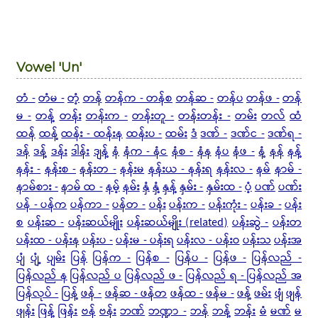
Vowel 'Un'
တံ -
တံမ -
တံ့
တန်
တန်က - တန်စ
တန်ဆ -
တန်ပ
တန်ဖ -
တန်
မ -
တန့်
တန်း
တန်းက -
တန်းတူ -
တန်းတန်း -
တမ်း
တလ်
ထံ
ထန်
ထန့်
ထန်း - ထန်းန
ထန်းပ -
ထမ်း
ဒံ
ဒဏ် -
ဒဏ်င -
ဒဏ်ရ -
ဒန်
ဒန့်
ဒန်း
ဒါန်း
ဒျန့်
နံ
နံက - နံင
နံစ -
နံန
နံပ
နံဖ -
နံ့
နန်
နန့်
နန်း -
နန်းစ -
နန်းတ -
နန်းမ
နန်းယ - နန်းရ
နန်းလ -
နမ်
နာမ် -
နာမ်စား -
နာမ် ထ -
နမ့်
နမ်း
နှံ
နှံ့
နှန့်
နှမ်း -
နှမ်းထ -
ပံ့
ပဏ်
ပဏ်း
ပန် - ပန်က
ပန်ကာ -
ပန်တ -
ပန်း
ပန်းက -
ပန်းကုံး -
ပန်းခ -
ပန်း
စ
ပန်းဆ -
ပန်းဆယ်မျိုး
ပန်းဆယ်မျိုး (related)
ပန်းဆွဲ -
ပန်းတ
ပန်းထ - ပန်းန
ပန်းပ -
ပန်းမ - ပန်းရ
ပန်းလ - ပန်းဝ
ပန်းသ
ပန်းအ
ပျံ
ပျံ့
ပျမ်း
ပြန်
ပြန်က -
ပြန်စ -
ပြန်ပ -
ပြန်ဖ -
ပြန်လည် -
ပြန်လည် န
ပြန်လည် ပ
ပြန်လည် ဖ -
ပြန်လည် ရ - ပြန်လည် အ
ပြန်လုပ် -
ပြန့်
ဖန် -
ဖန်ဆ - ဖန်တ
ဖန်ထ -
ဖန်မ -
ဖန့်
ဖမ်း
ဖျံ
ဖျန်
ဖျန်း
ဖြန့်
ဖြန်း
ဗန်
ဗန်း
ဘဏ်
ဘဏ္ဍာ -
ဘန်
ဘန့်
ဘန်း
မံ
မဏ်
မ