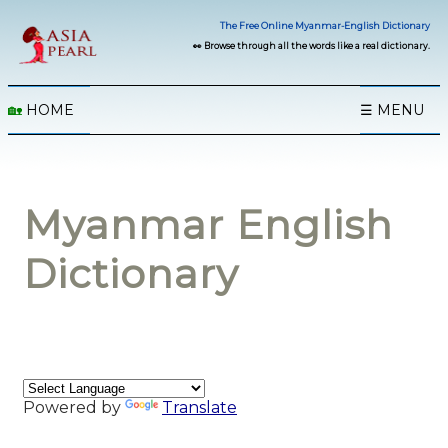
The Free Online Myanmar-English Dictionary
👀 Browse through all the words like a real dictionary.
🏡
HOME
☰ MENU
Myanmar English
Dictionary
Powered by
Translate