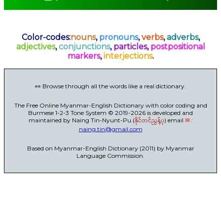
Color-codes:
nouns
,
pronouns
,
verbs
,
adverbs
,
adjectives
,
conjunctions
,
particles
,
postpositional
markers
,
interjections
.
👀 Browse through all the words like a real dictionary.
The Free Online Myanmar-English Dictionary with color coding and
Burmese 1-2-3 Tone System © 2019-2026 is developed and
maintained by Naing Tin-Nyunt-Pu.(
နိုင်တင်ညွန့်ပု
) email
✉
:
naing.tin@gmail.com
Based on Myanmar-English Dictionary (2011) by Myanmar
Language Commission.