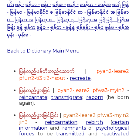
ဏ်း
မန် -
မန်တ -
မန်း -
မန်းမ -
မာန် -
မာန်တ - မာန်အ
မာရ်
မြန်
-
မြန်မာ - မြန်မာနိုင်ငံ စ
မြန်မာနိုင်ငံ ဆ - မြန်မာနိုင်ငံ အ
မြန်မာ
ပ - မြန်မာ အ
မြန်မာ့ စ -
မြန်မာ့ ရ - မြန်မာ့ အ
မြန်မြန် - မြန်အ
မြန်း
မှန်
မှန်က
မှန်ခ -
မှန်တ - မှန်န
မှန်နန်း - မှန်ပ
မှန်ဖ - မှန်အ
မှန်း -
မှန်းခ -
Back to Dictionary Main Menu
ပြန်လည်ဖန်တီးတည်ဆောက်
|
pyan2-leare2
pfun2-ti3 ti2-hsout
-
recreate
.
ပြန်လည်ဖွားမြင်
|
pyan2-leare2 pfwa3-myin2
-
reincarnate
;
transmigrate
;
reborn
(be born
again).
ပြန်လည်ဖွားမြင်ခြင်း
|
pyan2-leare2 pfwa3-myin2
jin3
-
reincarnation
;
rebirth
(
certain
information
and
remnants
of
psychological
forces
to be
transmitted
and
reactivated