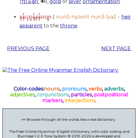
(
ˈfɪl.ə.ɡriː
🔊),
gold
or
silver
ornamentation
.
|
nun3-nyoon1 nun3-lya2
-
heir
နန်းညွန့်နန်းလျာ
apparent
to the
throne
.
PREVIOUS PAGE
NEXT PAGE
Color-codes:
nouns
,
pronouns
,
verbs
,
adverbs
,
adjectives
,
conjunctions
,
particles
,
postpositional
markers
,
interjections
.
👀 Browse through all the words like a real dictionary.
The Free Online Myanmar-English Dictionary with color coding and
Burmese 1-2-3 Tone System © 2019-2026 is developed and