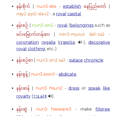
|
nun3-site
-
establish
|
နန်းစိုက်
နေပြည်တော်
nay2-pyi2-dau2
- a
royal
capital
.
|
nun3-zin2
-
royal
(
belongings
such as
နန်းစဉ်
|
min3-myout da1-za2
-
မင်းမြောက်တန်ဆာ
coronation
regalia
(
rɪˈɡeɪlɪə
🔊),
decorative
royal
clothing
, etc..)
|
nun3-zin2 sa2
-
palace
chronicle
.
နန်းစဉ်စာ
|
nun3 soon1
-
abdicate
.
နန်းစွန့်
|
nun3 hsun2
-
dress
or
speak
like
နန်းဆန်
royalty
(
ˈrɔɪ.əl.t̬i
🔊).
|
nun3 hsweare3
- make
filigree
နန်းဆွဲ