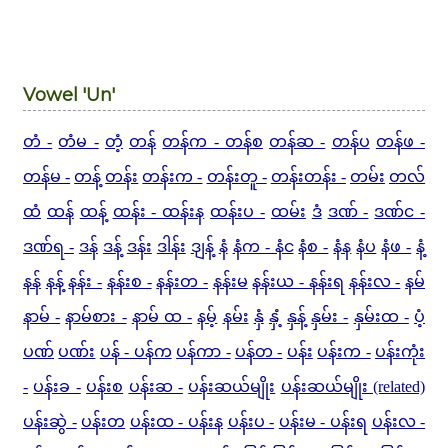
Vowel 'Un'
တံ -
တံမ -
တံ့
တန်
တန်က - တန်စ
တန်ဆ -
တန်ပ
တန်ဖ -
တန်မ -
တန့်
တန်း
တန်းက -
တန်းတူ -
တန်းတန်း -
တမ်း
တလ်
ထံ
ထန်
ထန့်
ထန်း - ထန်းန
ထန်းပ -
ထမ်း
ဒံ
ဒဏ် -
ဒဏ်င -
ဒဏ်ရ -
ဒန်
ဒန့်
ဒန်း
ဒါန်း
ဒျန့်
နံ
နံက - နံင
နံစ -
နံန
နံပ
နံဖ -
နံ့
နန်
နန့်
နန်း -
နန်းစ -
နန်းတ -
နန်းမ
နန်းယ - နန်းရ
နန်းလ -
နမ်
နာမ် -
နာမ်စား -
နာမ် ထ -
နမ့်
နမ်း
နှံ
နှံ့
နှန့်
နှမ်း -
နှမ်းထ -
ပံ့
ပဏ်
ပဏ်း
ပန် - ပန်က
ပန်ကာ -
ပန်တ -
ပန်း
ပန်းက -
ပန်းကုံး
-
ပန်းခ -
ပန်းစ
ပန်းဆ -
ပန်းဆယ်မျိုး
ပန်းဆယ်မျိုး (related)
ပန်းဆွဲ -
ပန်းတ
ပန်းထ - ပန်းန
ပန်းပ -
ပန်းမ - ပန်းရ
ပန်းလ -