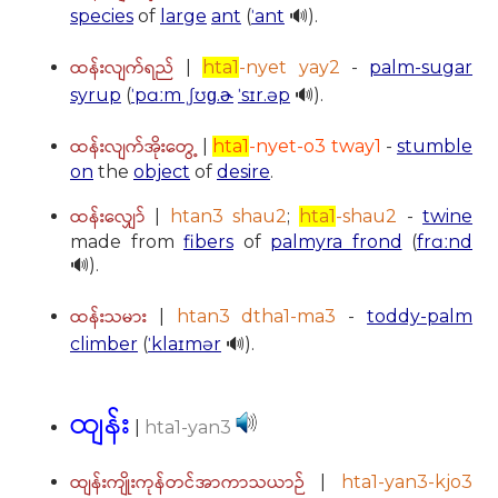
species
of
large
ant
(
ˈant
🔊).
ထန်းလျက်ရည်
|
hta1
-nyet yay2
-
palm-sugar
syrup
(
ˈpɑːm ˌʃʊɡ.ɚ
ˈsɪr.əp
🔊).
ထန်းလျက်အိုးတွေ့
|
hta1
-nyet-o3 tway1
-
stumble
on
the
object
of
desire
.
ထန်းလျှော်
|
htan3 shau2
;
hta1
-shau2
-
twine
made from
fibers
of
palmyra frond
(
frɑːnd
🔊).
ထန်းသမား
|
htan3 dtha1-ma3
-
toddy-palm
climber
(
ˈklaɪmər
🔊).
ထျန်း
|
hta1-yan3
ထျန်းကျိုးကုန်တင်အာကာသယာဉ်
|
hta1-yan3-kjo3