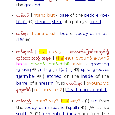
the
ground
.
ထန်းပပ်
|
htan3 but
-
base
of the
petiole
(
ˈpe-
tē-ˌōl
🔊),
slender
stem
of a palmyra
frond
.
ထန်းဖူး
|
htan3 pfu3
-
bud
of
toddy-palm leaf
(
ˈlēf
🔊).
ထန်းဖူးရစ်
သေနတ်ပြောင်းအတွင်း၌
|
hta1
-bu3 yit
-
ထွင်းထားသည့် အရစ်
|
tha1
-nut pyoun3 a-twin3
hnite
htwin3 hta3-dthi1
a-yit
-
grooving
(
gruviŋ
🔊);
rifling
(
ˈrī-f(ə-)liŋ
🔊),
spiral
grooves
ˈtʃeɪm.bɚ
🔊)
etched
on the
inside
of the
ပြောင်းရစ်
barrel
of a
firearm
. [Also
|
pyoun3 yit
;
နဘူးလိမ်
|
na1-bu3-lain2
.] [
Read more about it
.]
ထန်းရည်
|
htan3 yay2
;
hta1
-yay2
- (1)
sap
from
the
toddy-palm spathe
(
ˈspāt͟h
🔊). [What is a
spathe
?] (2)
fermented
drink
made from the