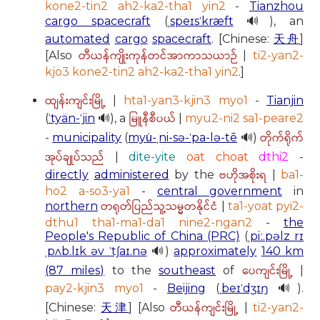
kone2-tin2 ah2-ka2-tha1 yin2
-
Tianzhou
cargo spacecraft
(
ˌspeɪsˈkræft
🔊), an
automated
cargo
spacecraft
. [Chinese:
天舟
]
တီယန်ကျိုးကုန်တင်အာကာသယာဉ်
[Also
|
ti2-yan2-
kjo3 kone2-tin2 ah2-ka2-tha1 yin2
.]
ထျန်းကျင်းမြို့
|
hta1-yan3-kjin3 myo1
-
Tianjin
မြူနီစီပယ်
(
ˈtyän-ˈjin
🔊), a
|
myu2-ni2 sa1-peare2
တိုက်ရိုက်
-
municipality
(
myu̇-ˌni-sə-ˈpa-lə-tē
🔊)
အုပ်ချုပ်သည်
|
dite-yite
oat choat
dthi2
-
ဗဟိုအစိုးရ
directly
administered
by the
|
ba1-
ho2 a-so3-ya1
-
central government
in
တရုတ်ပြည်သူ့သမ္မတနိုင်ငံ
northern
|
ta1-yoat pyi2-
dthu1 tha1-ma1-da1 nine2-ngan2
-
the
People's Republic of China (PRC)
(
ˌpiː.pəlz rɪ
ˌpʌb.lɪk əv ˈtʃaɪ.nə
🔊)
approximately
140 km
ပေကျင်းမြို့
(87 miles)
to the
southeast
of
|
pay2-kjin3 myo1
-
Beijing
(
ˌbeɪˈdʒɪŋ
🔊).
တီယန်ကျင်းမြို့
[Chinese:
天津
] [Also
|
ti2-yan2-