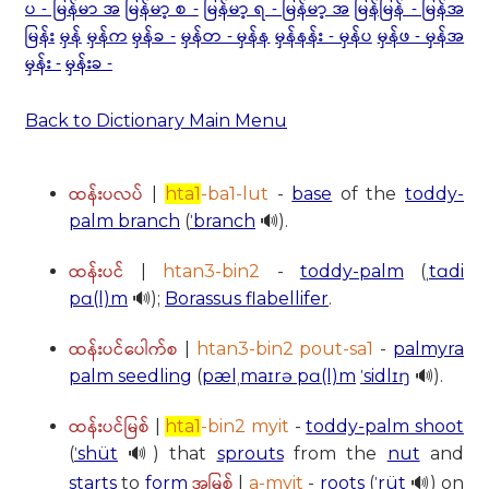
ပ - မြန်မာ အ
မြန်မာ့ စ -
မြန်မာ့ ရ - မြန်မာ့ အ
မြန်မြန် - မြန်အ
မြန်း
မှန်
မှန်က
မှန်ခ -
မှန်တ - မှန်န
မှန်နန်း - မှန်ပ
မှန်ဖ - မှန်အ
မှန်း -
မှန်းခ -
Back to Dictionary Main Menu
ထန်းပလပ်
|
hta1
-ba1-lut
-
base
of the
toddy-
palm branch
(
ˈbranch
🔊).
ထန်းပင်
|
htan3-bin2
-
toddy-palm
(
ˌtɑdi
pɑ(l)m
🔊);
Borassus flabellifer
.
ထန်းပင်ပေါက်စ
|
htan3-bin2 pout-sa1
-
palmyra
palm seedling
(
pælˌmaɪrə pɑ(l)m
ˈsidlɪŋ
🔊).
ထန်းပင်မြစ်
|
hta1
-bin2 myit
-
toddy-palm shoot
(
ˈshüt
🔊) that
sprouts
from the
nut
and
အမြစ်
starts
to
form
|
a-myit
-
roots
(
ˈrüt
🔊) on