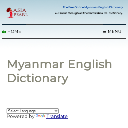
The Free Online Myanmar-English Dictionary
👀 Browse through all the words like a real dictionary.
🏡
HOME
☰ MENU
Myanmar English
Dictionary
Powered by
Translate