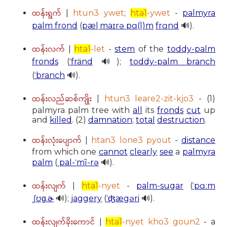
ထန်းရွက်
|
htun3 ywet
;
hta1
-ywet
-
palmyra
palm frond
(
pælˌmaɪrə pɑ(l)m
frɑnd
🔊).
ထန်းလက်
|
hta1
-let
-
stem
of the
toddy-palm
fronds
(
ˈfränd
🔊);
toddy-palm branch
(
ˈbranch
🔊).
ထန်းလည်ဆစ်ကျိုး
|
htun3 leare2-zit-kjo3
- (1)
palmyra palm tree with
all
its
fronds
cut
up
and
killed
. (2)
damnation
;
total
destruction
.
ထန်းလုံးပျောက်
|
htan3 lone3 pyout
-
distance
from which one
cannot
clearly
see
a
palmyra
palm
(
pal-ˈmī-rə
🔊).
ထန်းလျက်
|
hta1
-nyet
-
palm-sugar
(
ˈpɑːm
ˌʃʊɡ.ɚ
🔊);
jaggery
(
ˈʤægəri
🔊).
ထန်းလျက်ခိုးကောင်
|
hta1
-nyet kho3 goun2
- a