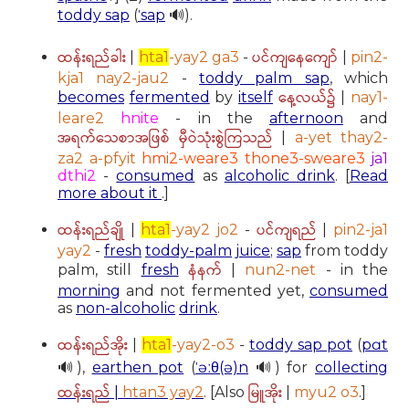
toddy sap
(
ˈsap
🔊).
ထန်းရည်ခါး
ပင်ကျနေကျော်
|
hta1
-yay2 ga3
-
|
pin2-
kja1 nay2-jau2
-
toddy palm sap
, which
နေ့လယ်၌
becomes
fermented
by
itself
|
nay1-
leare2
hnite
- in the
afternoon
and
အရက်သေစာအဖြစ် မှီဝဲသုံးစွဲကြသည်
|
a-yet thay2-
za2 a-pfyit
hmi2-weare3 thone3-sweare3
ja1
dthi2
-
consumed
as
alcoholic drink
. [
Read
more about it
.]
ထန်းရည်ချို
ပင်ကျရည်
|
hta1
-yay2 jo2
-
|
pin2-ja1
yay2
-
fresh
toddy-palm
juice
;
sap
from toddy
နံနက်
palm, still
fresh
|
nun2-net
- in the
morning
and not fermented yet,
consumed
as
non-alcoholic
drink
.
ထန်းရည်အိုး
|
hta1
-yay2-o3
-
toddy sap pot
(
pɑt
🔊),
earthen pot
(
ˈəːθ(ə)n
🔊) for
collecting
ထန်းရည်
မြူအိုး
|
htan3 yay2
. [Also
|
myu2 o3
.]