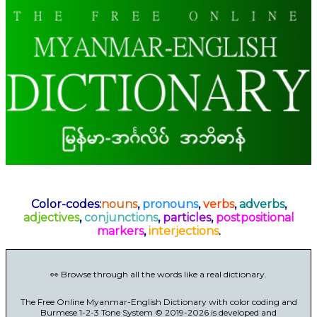
Color-codes:
nouns
,
pronouns
,
verbs
,
adverbs
,
adjectives
,
conjunctions
,
particles
,
postpositional
markers
,
interjections
.
👀 Browse through all the words like a real dictionary.
The Free Online Myanmar-English Dictionary with color coding and
Burmese 1-2-3 Tone System © 2019-2026 is developed and