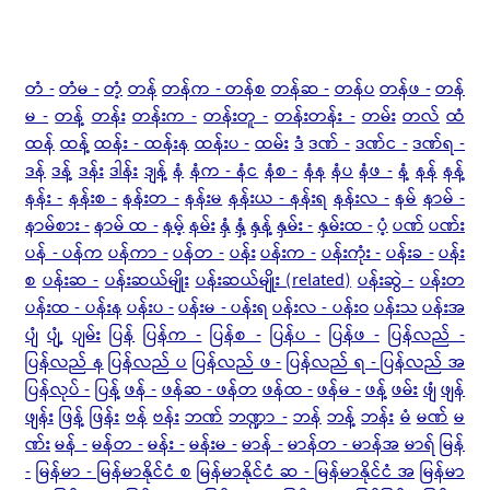
တံ -
တံမ -
တံ့
တန်
တန်က - တန်စ
တန်ဆ -
တန်ပ
တန်ဖ -
တန်
မ -
တန့်
တန်း
တန်းက -
တန်းတူ -
တန်းတန်း -
တမ်း
တလ်
ထံ
ထန်
ထန့်
ထန်း - ထန်းန
ထန်းပ -
ထမ်း
ဒံ
ဒဏ် -
ဒဏ်င -
ဒဏ်ရ -
ဒန်
ဒန့်
ဒန်း
ဒါန်း
ဒျန့်
နံ
နံက - နံင
နံစ -
နံန
နံပ
နံဖ -
နံ့
နန်
နန့်
နန်း -
နန်းစ -
နန်းတ -
နန်းမ
နန်းယ - နန်းရ
နန်းလ -
နမ်
နာမ် -
နာမ်စား -
နာမ် ထ -
နမ့်
နမ်း
နှံ
နှံ့
နှန့်
နှမ်း -
နှမ်းထ -
ပံ့
ပဏ်
ပဏ်း
ပန် - ပန်က
ပန်ကာ -
ပန်တ -
ပန်း
ပန်းက -
ပန်းကုံး -
ပန်းခ -
ပန်း
စ
ပန်းဆ -
ပန်းဆယ်မျိုး
ပန်းဆယ်မျိုး (related)
ပန်းဆွဲ -
ပန်းတ
ပန်းထ - ပန်းန
ပန်းပ -
ပန်းမ - ပန်းရ
ပန်းလ - ပန်းဝ
ပန်းသ
ပန်းအ
ပျံ
ပျံ့
ပျမ်း
ပြန်
ပြန်က -
ပြန်စ -
ပြန်ပ -
ပြန်ဖ -
ပြန်လည် -
ပြန်လည် န
ပြန်လည် ပ
ပြန်လည် ဖ -
ပြန်လည် ရ - ပြန်လည် အ
ပြန်လုပ် -
ပြန့်
ဖန် -
ဖန်ဆ - ဖန်တ
ဖန်ထ -
ဖန်မ -
ဖန့်
ဖမ်း
ဖျံ
ဖျန်
ဖျန်း
ဖြန့်
ဖြန်း
ဗန်
ဗန်း
ဘဏ်
ဘဏ္ဍာ -
ဘန်
ဘန့်
ဘန်း
မံ
မဏ်
မ
ဏ်း
မန် -
မန်တ -
မန်း -
မန်းမ -
မာန် -
မာန်တ - မာန်အ
မာရ်
မြန်
-
မြန်မာ - မြန်မာနိုင်ငံ စ
မြန်မာနိုင်ငံ ဆ - မြန်မာနိုင်ငံ အ
မြန်မာ