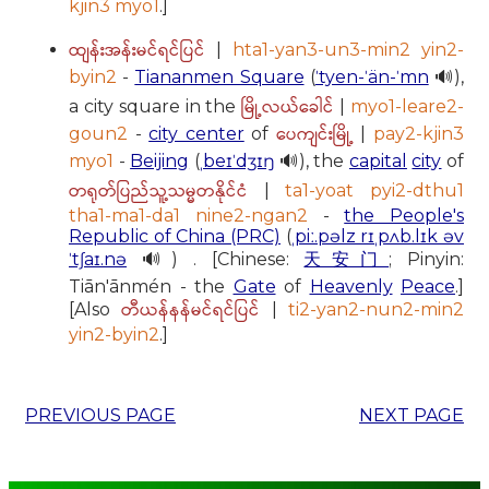
kjin3 myo1
.]
ထျန်းအန်းမင်ရင်ပြင်
|
hta1-yan3-un3-min2 yin2-
byin2
-
Tiananmen Square
(
ˈtyen-ˈän-ˈmn
🔊),
မြို့လယ်ခေါင်
a city square in the
|
myo1-leare2-
ပေကျင်းမြို့
goun2
-
city center
of
|
pay2-kjin3
myo1
-
Beijing
(
ˌbeɪˈdʒɪŋ
🔊), the
capital
city
of
တရုတ်ပြည်သူ့သမ္မတနိုင်ငံ
|
ta1-yoat pyi2-dthu1
tha1-ma1-da1 nine2-ngan2
-
the People's
Republic of China (PRC)
(
ˌpiː.pəlz rɪˌpʌb.lɪk əv
ˈtʃaɪ.nə
🔊) . [Chinese:
天安门
; Pinyin:
Tiān'ānmén - the
Gate
of
Heavenly
Peace
.]
တီယန်နန်မင်ရင်ပြင်
[Also
|
ti2-yan2-nun2-min2
yin2-byin2
.]
PREVIOUS PAGE
NEXT PAGE