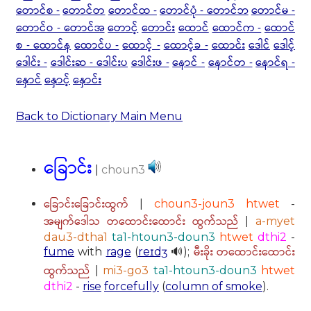
တောင်စ -
တောင်တ
တောင်ထ -
တောင်ပုံ - တောင်ဘ
တောင်မ -
တောင်ဝ - တောင်အ
တောင့်
တောင်း
ထောင်
ထောင်က -
ထောင်
စ - ထောင်န
ထောင်ပ -
ထောင့် -
ထောင့်ခ -
ထောင်း
ဒေါင်
ဒေါင့်
ဒေါင်း -
ဒေါင်းဆ - ဒေါင်းပ
ဒေါင်းဖ -
နောင် -
နောင်တ -
နောင်ရ -
နှောင်
နှောင့်
နှောင်း
Back to Dictionary Main Menu
ခြောင်း
|
choun3
ခြောင်းခြောင်းထွက်
|
choun3-joun3 htwet
-
အမျက်ဒေါသ တထောင်းထောင်း ထွက်သည်
|
a-myet
dau3-dtha1
ta1-htoun3-doun3
htwet
dthi2
-
မီးခိုး တထောင်းထောင်း
fume
with
rage
(
reɪdʒ
🔊);
ထွက်သည်
|
mi3-go3
ta1-htoun3-doun3
htwet
dthi2
-
rise
forcefully
(
column of smoke
).