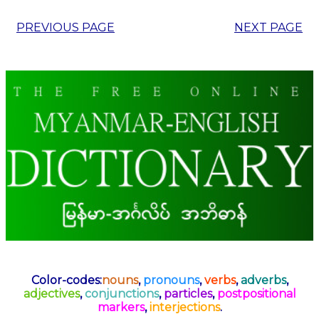
PREVIOUS PAGE
NEXT PAGE
Color-codes:
nouns
,
pronouns
,
verbs
,
adverbs
,
adjectives
,
conjunctions
,
particles
,
postpositional
markers
,
interjections
.