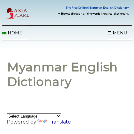
The Free Online Myanmar-English Dictionary
👀 Browse through all the words like a real dictionary.
🏡
HOME
☰ MENU
Myanmar English
Dictionary
Powered by
Translate