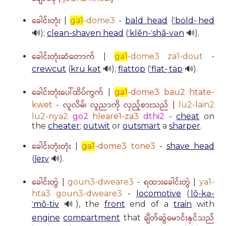
ခေါင်းတုံး
|
ga1
-dome3
-
bald head
(
ˈbȯld-ˌhed
🔊);
clean-shaven head
(
ˈklēn-ˈshā-vən
🔊).
ခေါင်းတုံးဆံတောက်
|
ga1
-dome3 za1-dout
-
crewcut
(
kru kət
🔊);
flattop
(
ˈflat-ˌtäp
🔊).
ခေါင်းတုံးပေါ်ထိပ်ကွက်
|
ga1
-dome3 bau2 htate-
လူလိမ်၊ လူညာကို လှည့်စားသည်
kwet
-
|
lu2-lain2
lu2-nya2
go2
hleare1-za3
dthi2
-
cheat
on
the
cheater
;
outwit
or
outsmart
a
sharper
.
ခေါင်းတုံးတုံး
|
ga1
-dome3 tone3
-
shave head
(
ʃeɪv
🔊).
ခေါင်းတွဲ
ရထားခေါင်းတွဲ
|
goun3-dweare3
-
|
ya1-
hta3 goun3-dweare3
-
locomotive
(
ˌlō-kə-
ˈmō-tiv
🔊), the
front
end of a
train
with
ချိတ်ဆွဲမောင်းနှင်သည်
engine
compartment
that