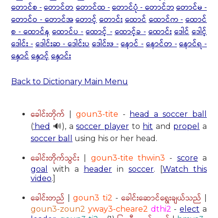
တောင်စ -
တောင်တ
တောင်ထ -
တောင်ပုံ - တောင်ဘ
တောင်မ -
တောင်ဝ - တောင်အ
တောင့်
တောင်း
ထောင်
ထောင်က -
ထောင်
စ - ထောင်န
ထောင်ပ -
ထောင့် -
ထောင့်ခ -
ထောင်း
ဒေါင်
ဒေါင့်
ဒေါင်း -
ဒေါင်းဆ - ဒေါင်းပ
ဒေါင်းဖ -
နောင် -
နောင်တ -
နောင်ရ -
နှောင်
နှောင့်
နှောင်း
Back to Dictionary Main Menu
ခေါင်းတိုက်
|
goun3-tite
-
head a soccer ball
(
ˈhed
🔊), a
soccer player
to
hit
and
propel
a
soccer ball
using his or her head.
ခေါင်းတိုက်သွင်း
|
goun3-tite thwin3
-
score
a
goal
with a
header
in
soccer
. [
Watch this
video
.]
ခေါင်းတည်
ခေါင်းဆောင်ရွေးချယ်သည်
|
goun3 ti2
-
|
goun3-zoun2
yway3-cheare2
dthi2
-
elect
a