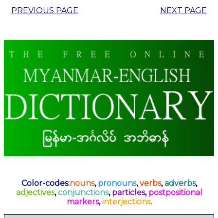
PREVIOUS PAGE
NEXT PAGE
Color-codes:
nouns
,
pronouns
,
verbs
,
adverbs
,
adjectives
,
conjunctions
,
particles
,
postpositional
markers
,
interjections
.