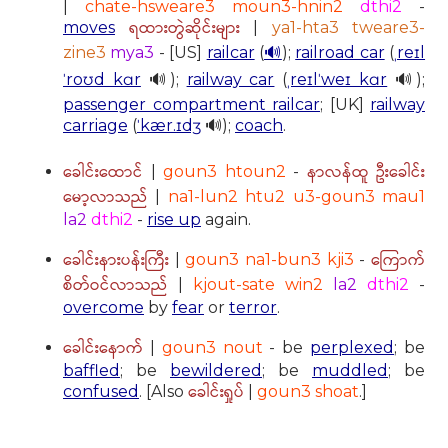
|
chate-hsweare3 moun3-hnin2
dthi2
-
ရထားတွဲဆိုင်းများ
moves
|
ya1-hta3 tweare3-
zine3
mya3
- [US]
railcar
(
🔊
);
railroad car
(
ˌreɪl
ˈroʊd kɑr
🔊);
railway car
(
ˌreɪlˈweɪ kɑr
🔊);
passenger compartment railcar
; [UK]
railway
carriage
(
ˈkær.ɪdʒ
🔊);
coach
.
ခေါင်းထောင်
နာလန်ထူ ဦးခေါင်း
|
goun3 htoun2
-
မော့လာသည်
|
na1-lun2 htu2 u3-goun3 mau1
la2
dthi2
-
rise up
again.
ခေါင်းနားပန်းကြီး
ကြောက်
|
goun3 na1-bun3 kji3
-
စိတ်ဝင်လာသည်
|
kjout-sate win2
la2
dthi2
-
overcome
by
fear
or
terror
.
ခေါင်းနောက်
|
goun3 nout
- be
perplexed
; be
baffled
; be
bewildered
; be
muddled
; be
ခေါင်းရှုပ်
confused
. [Also
|
goun3 shoat
.]