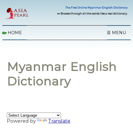
The Free Online Myanmar-English Dictionary
👀 Browse through all the words like a real dictionary.
🏡
HOME
☰ MENU
Myanmar English
Dictionary
Powered by
Translate