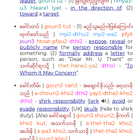
မြားဦးလှည့်လျက်
leader
.
goun3 ti2
- (1)
|
hmya3-
u3 hleare1 lyet
-
in the direction of
. (2)
toward
a
target
.
ခေါင်းတပ်
မည်သူမည်ဝါဖြစ်ကြောင်း
|
goun3 tut
- (1)
ထုတ်ဖော်သည်
|
myi2-dthu2 myi2-wa2
pfyit
joun3
htoat-pfau2
dthi2
-
expose
,
reveal
or
publicly
name
the
person
responsible
for
something. (2)
formally
address
a
letter
to
person, such as “Dear Mr. U Thant” or
သက်ဆိုင်ရာသို့
|
thet-hsine2-ya2
dtho1
- “
To
Whom It May Concern
”.
ခေါင်းတိမ်း
အချောင်ခိုသည်၊ ရေသာခို
|
goun3 tain3
-
သည်
|
a-choun2-kho2
dthi2
yay2-dtha2-kho2
dthi2
-
shirk responsibility
(
ʃərk
🔊);
avoid
or
evade
responsibility
; [UK]
skulk
(hide to shirk
ခေါင်းရှောင်
ခိုကတ်
duty). [Also
|
goun3 shoun2
;
|
အသက်သာခို
kho2 kut
;
|
a-thet-tha2 kho2
;
အပါးခို
သက်သာခို
|
a-pa3 kho2
;
|
thet-tha2 kho2
;
ချောင်ခို
|
joun2 kho2
.]