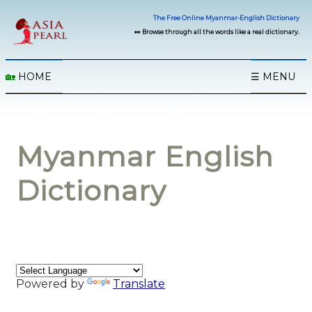
The Free Online Myanmar-English Dictionary
👀 Browse through all the words like a real dictionary.
🏡
HOME
☰ MENU
Myanmar English
Dictionary
Powered by
Translate