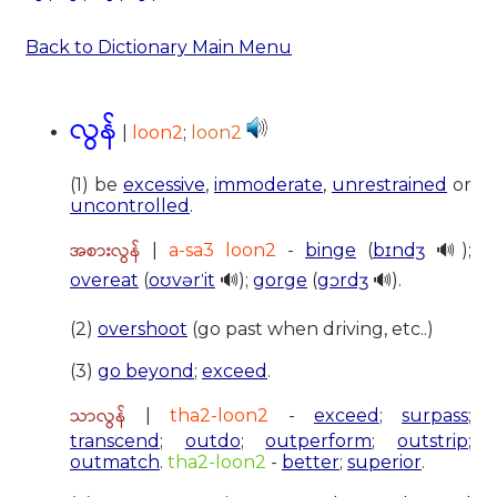
Back to Dictionary Main Menu
လွန်
|
loon2
;
loon2
(1) be
excessive
,
immoderate
,
unrestrained
or
uncontrolled
.
အစားလွန်
|
a-sa3 loon2
-
binge
(
bɪndʒ
🔊);
overeat
(
oʊvərˈit
🔊);
gorge
(
gɔrdʒ
🔊).
(2)
overshoot
(go past when driving, etc..)
(3)
go beyond
;
exceed
.
သာလွန်
|
tha2-loon2
-
exceed
;
surpass
;
transcend
;
outdo
;
outperform
;
outstrip
;
outmatch
.
tha2-loon2
-
better
;
superior
.