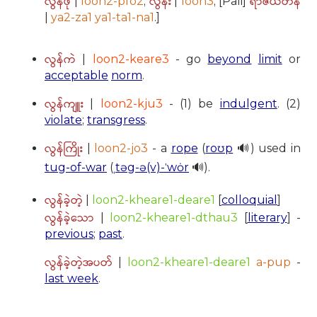
လွန်ဖို
လွန်း
ရာဇယတန
|
loon2-pfo2
;
|
loon3
; [Pali]
|
ya2-za1 ya1-ta1-na1
.]
လွန်ကဲ
|
loon2-keare3
- go
beyond
limit
or
acceptable
norm
.
လွန်ကျူး
|
loon2-kju3
- (1) be
indulgent
. (2)
violate
;
transgress
.
လွန်ကြိုး
|
loon2-jo3
- a
rope
(
roʊp
🔊) used in
tug-of-war
(
ˌtəg-ə(v)-ˈwȯr
🔊).
လွန်ခဲ့တဲ့
|
loon2-kheare1-deare1
[
colloquial
]
လွန်ခဲ့သော
|
loon2-kheare1-dthau3
[
literary
] -
previous
;
past
.
လွန်ခဲ့တဲ့အပတ်
|
loon2-kheare1-deare1
a-pup
-
last week
.