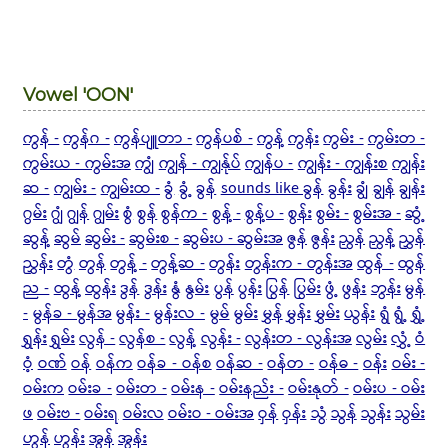
Vowel 'OON'
ကွန် -
ကွန်ဂ -
ကွန်ပျူတာ -
ကွန်ပစ် -
ကွန့်
ကွန်း
ကွမ်း -
ကွမ်းတ -
ကွမ်းယ - ကွမ်းအ
ကျွံ
ကျွန် - ကျွန်ုပ်
ကျွန်ပ -
ကျွန်း - ကျွန်းစ
ကျွန်း
ဆ -
ကျွမ်း -
ကျွမ်းထ -
ခွံ
ခွံ့
ခွန်
sounds like ခွန်
ခွန်း
ချွံ
ချွန်
ချွန်း
ဂွမ်း
ဂျွံ
ဂျွန်
ဂျွမ်း
စွံ
စွန်
စွန်က -
စွန့် -
စွန့်ပ -
စွန်း
စွမ်း -
စွမ်းအ -
ဆွံ့
ဆွန့်
ဆွမ်
ဆွမ်း -
ဆွမ်းစ -
ဆွမ်းပ - ဆွမ်းအ
ဇွန်
ဇွန်း
ညွန်
ညွန့်
ညွှန်
ညွှန်း
တွံ
တွန်
တွန့် -
တွန့်ဆ -
တွန်း
တွန်းက - တွန်းအ
ထွန် -
ထွန်
ည -
ထွန့်
ထွန်း
ဒွန်
ဒွန်း
နွံ
နွမ်း
ပွန်
ပွန်း
ပြွန်
ပြွမ်း
ဖွံ့
ဖွန်း
ဘွန်း
မွန်
-
မွန်ခ - မွန်အ
မွန်း -
မွန်းလ -
မွမ်
မွမ်း
မွှန်
မွှန်း
မွှမ်း
ယွန်း
ရွံ
ရွံ့
ရွှံ့
ရွှန်း
ရွှမ်း
လွန် -
လွန်စ -
လွန့်
လွန်း -
လွန်းတ - လွန်းအ
လွမ်း
လွှံ့
ဝံ
ဝံ့
ဝဏ်
ဝန်
ဝန်က
ဝန်ခ - ဝန်စ
ဝန်ဆ -
ဝန်တ -
ဝန်ဓ -
ဝန်း
ဝမ်း -
ဝမ်းက
ဝမ်းခ -
ဝမ်းတ -
ဝမ်းန -
ဝမ်းနည်း -
ဝမ်းနုတ် -
ဝမ်းပ - ဝမ်း
ဖ
ဝမ်းဗ -
ဝမ်းရ
ဝမ်းလ
ဝမ်းဝ - ဝမ်းအ
ဝှန်
ဝှန်း
သွံ
သွန်
သွန်း
သွမ်း
ဟွန်
ဟွန်း
အွန်
အွန်း