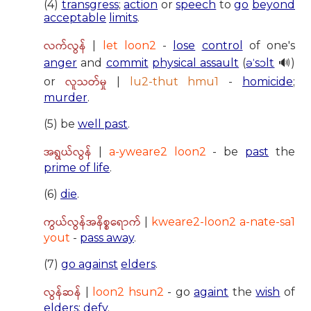
(4)
transgress
;
action
or
speech
to
go
beyond
acceptable
limits
.
လက်လွန်
|
let loon2
-
lose
control
of one's
anger
and
commit
physical assault
(
əˈsɔlt
🔊)
လူသတ်မှု
or
|
lu2-thut hmu1
-
homicide
;
murder
.
(5) be
well past
.
အရွယ်လွန်
|
a-yweare2 loon2
- be
past
the
prime of life
.
(6)
die
.
ကွယ်လွန်အနိစ္စရောက်
|
kweare2-loon2 a-nate-sa1
yout
-
pass away
.
(7)
go against
elders
.
လွန်ဆန်
|
loon2 hsun2
- go
againt
the
wish
of
elders
;
defy
.