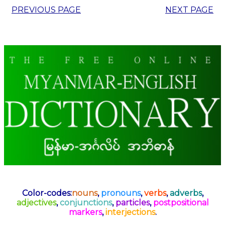
PREVIOUS PAGE
NEXT PAGE
Color-codes:
nouns
,
pronouns
,
verbs
,
adverbs
,
adjectives
,
conjunctions
,
particles
,
postpositional
markers
,
interjections
.