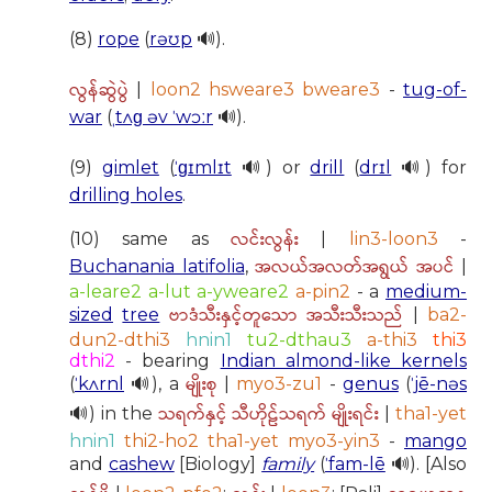
(8)
rope
(
rəʊp
🔊).
လွန်ဆွဲပွဲ
|
loon2 hsweare3 bweare3
-
tug-of-
war
(
ˌtʌɡ əv ˈwɔːr
🔊).
(9)
gimlet
(
ˈɡɪmlɪt
🔊) or
drill
(
drɪl
🔊) for
drilling holes
.
လင်းလွန်း
(10) same as
|
lin3-loon3
-
အလယ်အလတ်အရွယ် အပင်
Buchanania latifolia
,
|
a-leare2 a-lut a-yweare2
a-pin2
- a
medium-
ဗာဒံသီးနှင့်တူသော အသီးသီးသည်
sized
tree
|
ba2-
dun2-dthi3
hnin1
tu2-dthau3
a-thi3
thi3
dthi2
- bearing
Indian almond-like kernels
မျိုးစု
(
ˈkʌrnl
🔊), a
|
myo3-zu1
-
genus
(
ˈjē-nəs
သရက်နှင့် သီဟိုဠ်သရက် မျိုးရင်း
🔊) in the
|
tha1-yet
hnin1
thi2-ho2 tha1-yet myo3-yin3
-
mango
and
cashew
[Biology]
family
(
ˈfam-lē
🔊). [Also