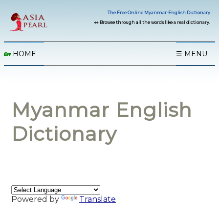
The Free Online Myanmar-English Dictionary
👀 Browse through all the words like a real dictionary.
🏡
HOME
☰ MENU
Myanmar English
Dictionary
Powered by
Translate