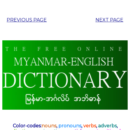
PREVIOUS PAGE
NEXT PAGE
Color-codes:
nouns
,
pronouns
,
verbs
,
adverbs
,