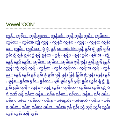
Vowel 'OON'
ကွန် -
ကွန်ဂ -
ကွန်ပျူတာ -
ကွန်ပစ် -
ကွန့်
ကွန်း
ကွမ်း -
ကွမ်းတ -
ကွမ်းယ - ကွမ်းအ
ကျွံ
ကျွန် - ကျွန်ုပ်
ကျွန်ပ -
ကျွန်း - ကျွန်းစ
ကျွန်း
ဆ -
ကျွမ်း -
ကျွမ်းထ -
ခွံ
ခွံ့
ခွန်
sounds like ခွန်
ခွန်း
ချွံ
ချွန်
ချွန်း
ဂွမ်း
ဂျွံ
ဂျွန်
ဂျွမ်း
စွံ
စွန်
စွန်က -
စွန့် -
စွန့်ပ -
စွန်း
စွမ်း -
စွမ်းအ -
ဆွံ့
ဆွန့်
ဆွမ်
ဆွမ်း -
ဆွမ်းစ -
ဆွမ်းပ - ဆွမ်းအ
ဇွန်
ဇွန်း
ညွန်
ညွန့်
ညွှန်
ညွှန်း
တွံ
တွန်
တွန့် -
တွန့်ဆ -
တွန်း
တွန်းက - တွန်းအ
ထွန် -
ထွန်
ည -
ထွန့်
ထွန်း
ဒွန်
ဒွန်း
နွံ
နွမ်း
ပွန်
ပွန်း
ပြွန်
ပြွမ်း
ဖွံ့
ဖွန်း
ဘွန်း
မွန်
-
မွန်ခ - မွန်အ
မွန်း -
မွန်းလ -
မွမ်
မွမ်း
မွှန်
မွှန်း
မွှမ်း
ယွန်း
ရွံ
ရွံ့
ရွှံ့
ရွှန်း
ရွှမ်း
လွန် -
လွန်စ -
လွန့်
လွန်း -
လွန်းတ - လွန်းအ
လွမ်း
လွှံ့
ဝံ
ဝံ့
ဝဏ်
ဝန်
ဝန်က
ဝန်ခ - ဝန်စ
ဝန်ဆ -
ဝန်တ -
ဝန်ဓ -
ဝန်း
ဝမ်း -
ဝမ်းက
ဝမ်းခ -
ဝမ်းတ -
ဝမ်းန -
ဝမ်းနည်း -
ဝမ်းနုတ် -
ဝမ်းပ - ဝမ်း
ဖ
ဝမ်းဗ -
ဝမ်းရ
ဝမ်းလ
ဝမ်းဝ - ဝမ်းအ
ဝှန်
ဝှန်း
သွံ
သွန်
သွန်း
သွမ်း
ဟွန်
ဟွန်း
အွန်
အွန်း