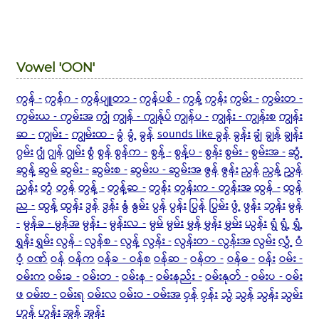
Vowel 'OON'
ကွန် -
ကွန်ဂ -
ကွန်ပျူတာ -
ကွန်ပစ် -
ကွန့်
ကွန်း
ကွမ်း -
ကွမ်းတ -
ကွမ်းယ - ကွမ်းအ
ကျွံ
ကျွန် - ကျွန်ုပ်
ကျွန်ပ -
ကျွန်း - ကျွန်းစ
ကျွန်း
ဆ -
ကျွမ်း -
ကျွမ်းထ -
ခွံ
ခွံ့
ခွန်
sounds like ခွန်
ခွန်း
ချွံ
ချွန်
ချွန်း
ဂွမ်း
ဂျွံ
ဂျွန်
ဂျွမ်း
စွံ
စွန်
စွန်က -
စွန့် -
စွန့်ပ -
စွန်း
စွမ်း -
စွမ်းအ -
ဆွံ့
ဆွန့်
ဆွမ်
ဆွမ်း -
ဆွမ်းစ -
ဆွမ်းပ - ဆွမ်းအ
ဇွန်
ဇွန်း
ညွန်
ညွန့်
ညွှန်
ညွှန်း
တွံ
တွန်
တွန့် -
တွန့်ဆ -
တွန်း
တွန်းက - တွန်းအ
ထွန် -
ထွန်
ည -
ထွန့်
ထွန်း
ဒွန်
ဒွန်း
နွံ
နွမ်း
ပွန်
ပွန်း
ပြွန်
ပြွမ်း
ဖွံ့
ဖွန်း
ဘွန်း
မွန်
-
မွန်ခ - မွန်အ
မွန်း -
မွန်းလ -
မွမ်
မွမ်း
မွှန်
မွှန်း
မွှမ်း
ယွန်း
ရွံ
ရွံ့
ရွှံ့
ရွှန်း
ရွှမ်း
လွန် -
လွန်စ -
လွန့်
လွန်း -
လွန်းတ - လွန်းအ
လွမ်း
လွှံ့
ဝံ
ဝံ့
ဝဏ်
ဝန်
ဝန်က
ဝန်ခ - ဝန်စ
ဝန်ဆ -
ဝန်တ -
ဝန်ဓ -
ဝန်း
ဝမ်း -
ဝမ်းက
ဝမ်းခ -
ဝမ်းတ -
ဝမ်းန -
ဝမ်းနည်း -
ဝမ်းနုတ် -
ဝမ်းပ - ဝမ်း
ဖ
ဝမ်းဗ -
ဝမ်းရ
ဝမ်းလ
ဝမ်းဝ - ဝမ်းအ
ဝှန်
ဝှန်း
သွံ
သွန်
သွန်း
သွမ်း
ဟွန်
ဟွန်း
အွန်
အွန်း