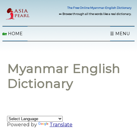
The Free Online Myanmar-English Dictionary
👀 Browse through all the words like a real dictionary.
🏡
HOME
☰ MENU
Myanmar English
Dictionary
Powered by
Translate