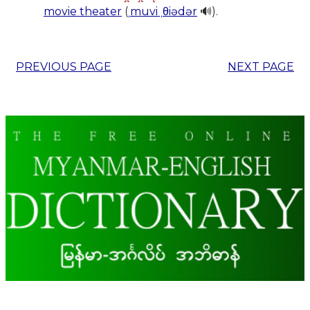
movie theater
(
ˌmuvi ˌθiədər
🔊).
PREVIOUS PAGE
NEXT PAGE