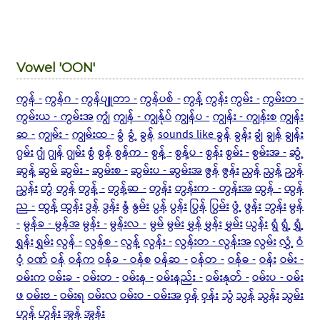
Vowel 'OON'
ကွန် -
ကွန်ဂ -
ကွန်ပျူတာ -
ကွန်ပစ် -
ကွန့်
ကွန်း
ကွမ်း -
ကွမ်းတ -
ကွမ်းယ - ကွမ်းအ
ကျွံ
ကျွန် - ကျွန်ုပ်
ကျွန်ပ -
ကျွန်း - ကျွန်းစ
ကျွန်း
ဆ -
ကျွမ်း -
ကျွမ်းထ -
ခွံ
ခွံ့
ခွန်
sounds like ခွန်
ခွန်း
ချွံ
ချွန်
ချွန်း
ဂွမ်း
ဂျွံ
ဂျွန်
ဂျွမ်း
စွံ
စွန်
စွန်က -
စွန့် -
စွန့်ပ -
စွန်း
စွမ်း -
စွမ်းအ -
ဆွံ့
ဆွန့်
ဆွမ်
ဆွမ်း -
ဆွမ်းစ -
ဆွမ်းပ - ဆွမ်းအ
ဇွန်
ဇွန်း
ညွန်
ညွန့်
ညွှန်
ညွှန်း
တွံ
တွန်
တွန့် -
တွန့်ဆ -
တွန်း
တွန်းက - တွန်းအ
ထွန် -
ထွန်
ည -
ထွန့်
ထွန်း
ဒွန်
ဒွန်း
နွံ
နွမ်း
ပွန်
ပွန်း
ပြွန်
ပြွမ်း
ဖွံ့
ဖွန်း
ဘွန်း
မွန်
-
မွန်ခ - မွန်အ
မွန်း -
မွန်းလ -
မွမ်
မွမ်း
မွှန်
မွှန်း
မွှမ်း
ယွန်း
ရွံ
ရွံ့
ရွှံ့
ရွှန်း
ရွှမ်း
လွန် -
လွန်စ -
လွန့်
လွန်း -
လွန်းတ - လွန်းအ
လွမ်း
လွှံ့
ဝံ
ဝံ့
ဝဏ်
ဝန်
ဝန်က
ဝန်ခ - ဝန်စ
ဝန်ဆ -
ဝန်တ -
ဝန်ဓ -
ဝန်း
ဝမ်း -
ဝမ်းက
ဝမ်းခ -
ဝမ်းတ -
ဝမ်းန -
ဝမ်းနည်း -
ဝမ်းနုတ် -
ဝမ်းပ - ဝမ်း
ဖ
ဝမ်းဗ -
ဝမ်းရ
ဝမ်းလ
ဝမ်းဝ - ဝမ်းအ
ဝှန်
ဝှန်း
သွံ
သွန်
သွန်း
သွမ်း
ဟွန်
ဟွန်း
အွန်
အွန်း