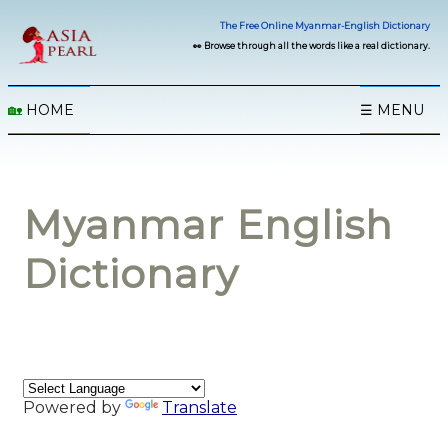
The Free Online Myanmar-English Dictionary
👀 Browse through all the words like a real dictionary.
🏡
HOME
☰ MENU
Myanmar English
Dictionary
Powered by
Translate