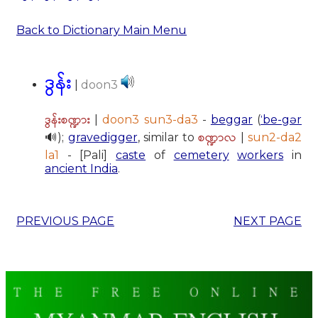
Back to Dictionary Main Menu
ဒွန်း
|
doon3
ဒွန်းစဏ္ဍား
|
doon3 sun3-da3
-
beggar
(
ˈbe-gər
စဏ္ဍာလ
🔊);
gravedigger
, similar to
|
sun2-da2
la1
- [Pali]
caste
of
cemetery
workers
in
ancient India
.
PREVIOUS PAGE
NEXT PAGE