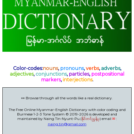
Color-codes:
nouns
,
pronouns
,
verbs
,
adverbs
,
adjectives
,
conjunctions
,
particles
,
postpositional
markers
,
interjections
.
👀 Browse through all the words like a real dictionary.
The Free Online Myanmar-English Dictionary with color coding and
Burmese 1-2-3 Tone System © 2019-2026 is developed and
maintained by Naing Tin-Nyunt-Pu.(
နိုင်တင်ညွန့်ပု
) email
✉
:
naing.tin@gmail.com