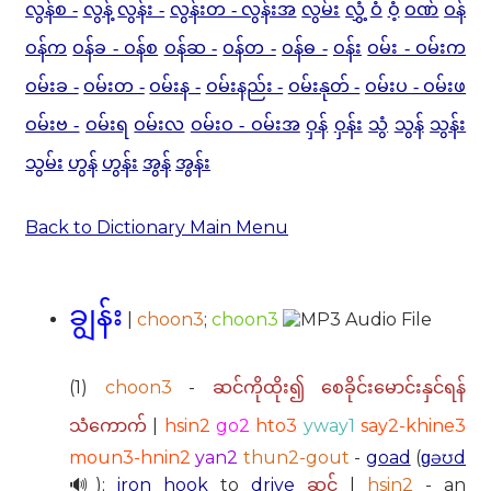
လွန်စ -
လွန့်
လွန်း -
လွန်းတ - လွန်းအ
လွမ်း
လွှံ့
ဝံ
ဝံ့
ဝဏ်
ဝန်
ဝန်က
ဝန်ခ - ဝန်စ
ဝန်ဆ -
ဝန်တ -
ဝန်ဓ -
ဝန်း
ဝမ်း - ဝမ်းက
ဝမ်းခ -
ဝမ်းတ -
ဝမ်းန -
ဝမ်းနည်း -
ဝမ်းနုတ် -
ဝမ်းပ - ဝမ်းဖ
ဝမ်းဗ -
ဝမ်းရ
ဝမ်းလ
ဝမ်းဝ - ဝမ်းအ
ဝှန်
ဝှန်း
သွံ
သွန်
သွန်း
သွမ်း
ဟွန်
ဟွန်း
အွန်
အွန်း
Back to Dictionary Main Menu
ချွန်း
|
choon3
;
choon3
(1)
choon3
-
ဆင်ကိုထိုး၍ စေခိုင်းမောင်းနှင်ရန်
|
hsin2
go2
hto3
yway1
say2-khine3
သံကောက်
moun3-hnin2
yan2
thun2-gout
-
goad
(
ɡəʊd
🔊);
iron
hook
to
drive
|
hsin2
- an
ဆင်