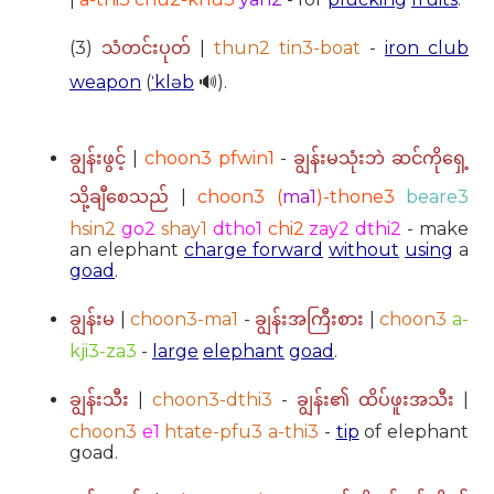
(3)
|
thun2 tin3-boat
-
iron club
သံတင်းပုတ်
weapon
(
ˈkləb
🔊).
|
choon3 pfwin1
-
ချွန်းဖွင့်
ချွန်းမသုံးဘဲ ဆင်ကိုရှေ့
|
choon3 (
ma1
)-thone3
beare3
သို့ချီစေသည်
hsin2
go2
shay1
dtho1
chi2
zay2 dthi2
- make
an elephant
charge forward
without
using
a
goad
.
|
choon3-ma1
-
|
choon3
a-
ချွန်းမ
ချွန်းအကြီးစား
kji3-za3
-
large
elephant
goad
.
|
choon3-dthi3
-
|
ချွန်းသီး
ချွန်း၏ ထိပ်ဖူးအသီး
choon3
e1
htate-pfu3 a-thi3
-
tip
of elephant
goad.