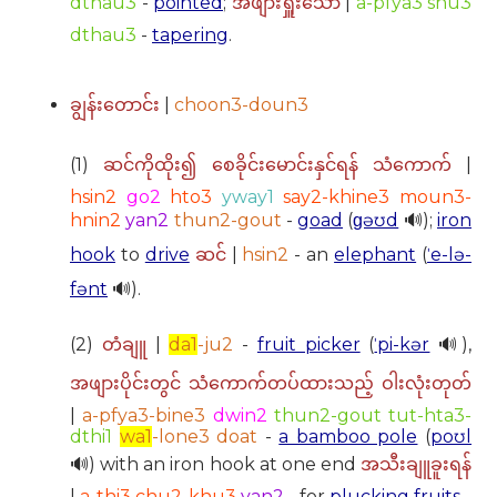
dthau3
-
pointed
;
|
a-pfya3 shu3
အဖျားရှူးသော
dthau3
-
tapering
.
|
choon3-doun3
ချွန်းတောင်း
(1)
|
ဆင်ကိုထိုး၍ စေခိုင်းမောင်းနှင်ရန် သံကောက်
hsin2
go2
hto3
yway1
say2-khine3 moun3-
hnin2
yan2
thun2-gout
-
goad
(
ɡəʊd
🔊);
iron
hook
to
drive
|
hsin2
- an
elephant
(
ˈe-lə-
ဆင်
fənt
🔊).
(2)
|
da1
-ju2
-
fruit picker
(
ˈpi-kər
🔊),
တံချူ
အဖျားပိုင်းတွင် သံကောက်တပ်ထားသည့် ဝါးလုံးတုတ်
|
a-pfya3-bine3
dwin2
thun2-gout tut-hta3-
dthi1
wa1
-lone3 doat
-
a bamboo pole
(
poʊl
🔊) with an iron hook at one end
အသီးချူခူးရန်
|
a-thi3 chu2-khu3
yan2
- for
plucking
fruits
.