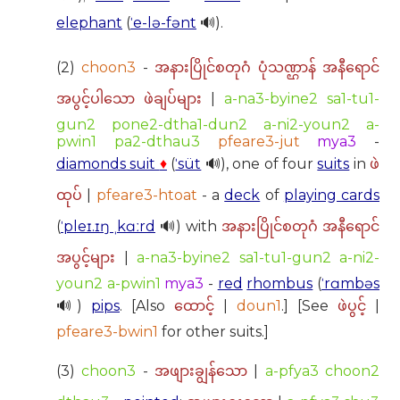
elephant
(
ˈe-lə-fənt
🔊).
(2)
choon3
-
အနားပြိုင်စတုဂံ ပုံသဏ္ဌာန် အနီရောင်
|
a-na3-byine2 sa1-tu1-
အပွင့်ပါသော ဖဲချပ်များ
gun2 pone2-dtha1-dun2 a-ni2-youn2 ‌a-
pwin1 pa2-dthau3
pfeare3-jut
mya3
-
diamonds suit
♦
(
ˈsüt
🔊), one of four
suits
in
ဖဲ
|
pfeare3-htoat
- a
deck
of
playing cards
ထုပ်
(
ˈpleɪ.ɪŋ ˌkɑːrd
🔊) with
အနားပြိုင်စတုဂံ အနီရောင်
|
a-na3-byine2 sa1-tu1-gun2 a-ni2-
အပွင့်များ
youn2 ‌a-pwin1
mya3
-
red
rhombus
(
ˈrɑmbəs
🔊)
pips
. [Also
|
doun1
.] [See
|
ထောင့်
ဖဲပွင့်
pfeare3-bwin1
for other suits.]
(3)
choon3
-
|
a-pfya3 choon2
အဖျားချွန်သော