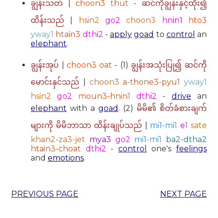
|
choon3 thut
-
ချွန်းသတ်
ဆင်ကိုချွန်းနှင့်ထိုး၍
|
hsin2
go2
choon3
hnin1
hto3
ထိန်းသည်
yway1
htain3
dthi2
-
apply
goad
to
control
an
elephant
.
|
choon3 oat
- (1)
ချွန်းအုပ်
ချွန်းအသုံးပြု၍ ဆင်ကို
|
choon3
a-thone3-pyu1
yway1
မောင်းနှင်သည်
hsin2
go2
moun3-hnin1
dthi2
-
drive
an
elephant
with a
goad
. (2)
မိမိ၏ စိတ်ခံစားချက်
|
mi1-mi1
e1
sate
များကို မိမိဘာသာ ထိန်းချုပ်သည်
khan2-za3-jet
mya3
go2
mi1-mi1
ba2-dtha2
htain3-choat
dthi2
-
control
one's
feelings
and
emotions
.
PREVIOUS PAGE
NEXT PAGE