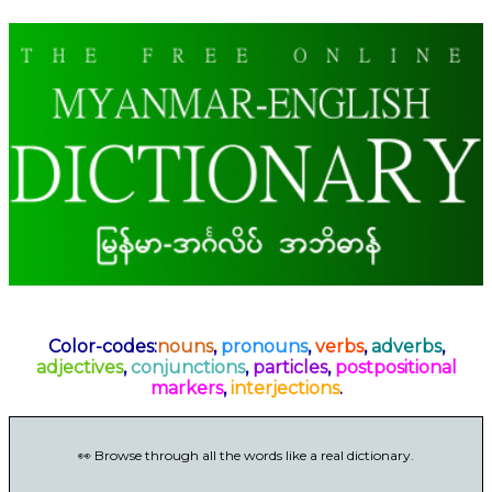
Color-codes:
nouns
,
pronouns
,
verbs
,
adverbs
,
adjectives
,
conjunctions
,
particles
,
postpositional
markers
,
interjections
.
👀 Browse through all the words like a real dictionary.