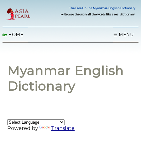
The Free Online Myanmar-English Dictionary
👀 Browse through all the words like a real dictionary.
🏡
HOME
☰ MENU
Myanmar English
Dictionary
Powered by
Translate