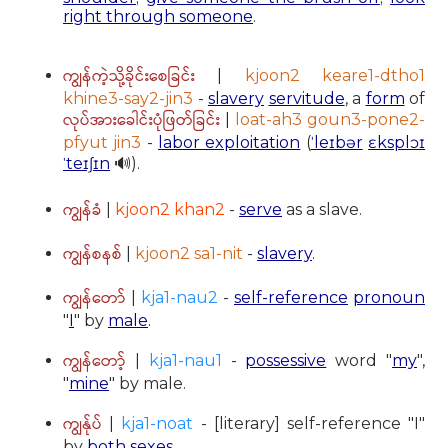
right through someone
.
ကျွန်ကဲ့သို့ခိုင်းစေခြင်း
|
kjoon2 keare1-dtho1
khine3-say2-jin3
-
slavery
servitude
, a
form
of
လုပ်အားခေါင်းပုံဖြတ်ခြင်း
|
loat-ah3 goun3-pone2-
pfyut jin3
-
labor exploitation
(
ˈleɪbər
ɛksplɔɪ
ˈteɪʃɪn
🔊).
ကျွန်ခံ
|
kjoon2 khan2
-
serve
as a slave.
ကျွန်စနစ်
|
kjoon2 sa1-nit
-
slavery
.
ကျွန်တော်
|
kja1-nau2
-
self-reference
pronoun
"
I
" by
male
.
ကျွန်တော့်
|
kja1-nau1
-
possessive
word "
my
",
"
mine
" by male.
ကျွန်ုပ်
|
kja1-noat
- [literary] self-reference "I"
by
both sexes
.