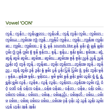
Vowel 'OON'
ကွန် -
ကွန်ဂ -
ကွန်ပျူတာ -
ကွန်ပစ် -
ကွန့်
ကွန်း
ကွမ်း -
ကွမ်းတ -
ကွမ်းယ - ကွမ်းအ
ကျွံ
ကျွန် - ကျွန်ုပ်
ကျွန်ပ -
ကျွန်း - ကျွန်းစ
ကျွန်း
ဆ -
ကျွမ်း -
ကျွမ်းထ -
ခွံ
ခွံ့
ခွန်
sounds like ခွန်
ခွန်း
ချွံ
ချွန်
ချွန်း
ဂွမ်း
ဂျွံ
ဂျွန်
ဂျွမ်း
စွံ
စွန်
စွန်က -
စွန့် -
စွန့်ပ -
စွန်း
စွမ်း -
စွမ်းအ -
ဆွံ့
ဆွန့်
ဆွမ်
ဆွမ်း -
ဆွမ်းစ -
ဆွမ်းပ - ဆွမ်းအ
ဇွန်
ဇွန်း
ညွန်
ညွန့်
ညွှန်
ညွှန်း
တွံ
တွန်
တွန့် -
တွန့်ဆ -
တွန်း
တွန်းက - တွန်းအ
ထွန် -
ထွန်
ည -
ထွန့်
ထွန်း
ဒွန်
ဒွန်း
နွံ
နွမ်း
ပွန်
ပွန်း
ပြွန်
ပြွမ်း
ဖွံ့
ဖွန်း
ဘွန်း
မွန်
-
မွန်ခ - မွန်အ
မွန်း -
မွန်းလ -
မွမ်
မွမ်း
မွှန်
မွှန်း
မွှမ်း
ယွန်း
ရွံ
ရွံ့
ရွှံ့
ရွှန်း
ရွှမ်း
လွန် -
လွန်စ -
လွန့်
လွန်း -
လွန်းတ - လွန်းအ
လွမ်း
လွှံ့
ဝံ
ဝံ့
ဝဏ်
ဝန်
ဝန်က
ဝန်ခ - ဝန်စ
ဝန်ဆ -
ဝန်တ -
ဝန်ဓ -
ဝန်း
ဝမ်း -
ဝမ်းက
ဝမ်းခ -
ဝမ်းတ -
ဝမ်းန -
ဝမ်းနည်း -
ဝမ်းနုတ် -
ဝမ်းပ - ဝမ်း
ဖ
ဝမ်းဗ -
ဝမ်းရ
ဝမ်းလ
ဝမ်းဝ - ဝမ်းအ
ဝှန်
ဝှန်း
သွံ
သွန်
သွန်း
သွမ်း
ဟွန်
ဟွန်း
အွန်
အွန်း