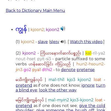
Back to Dictionary Main Menu
ကျွန်
|
kjoon2
;
kjoon2
(1)
kjoon2
-
slave
(
sleɪv
🔊). [
Watch this video
.]
ကြိယာနောက်ဆက်ပစ္စည်း
(2)
kjoon2
-
|
ka1
-ri1-ya2
nout-hset pyit-si3
- particle suffixed to some
ဟန်ဆောင်ခြင်း ကိုပြသည်
verbs
|
hun2-hsoun2-
jin3
go2
pya1
dthi2
- to
denote
pretense
.
မသိကျိုးကျွန်လုပ်
|
ma1-thi1 kjo3 kjoon2
loat
-
pretend
as if one does not know;
ignore
;
turn
a blind eye
;
look the other way
.
မမြင်ကျိုးကျွန်လုပ်
|
ma1-myin2 kjo3-kjoon2
loat
-
pretend
as if one does not see;
give the cold
shoulder
;
give someone the brush off
;
look