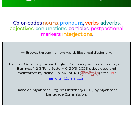
Color-codes:
nouns
,
pronouns
,
verbs
,
adverbs
,
adjectives
,
conjunctions
,
particles
,
postpositional
markers
,
interjections
.
👀 Browse through all the words like a real dictionary.
The Free Online Myanmar-English Dictionary with color coding and
Burmese 1-2-3 Tone System © 2019-2026 is developed and
maintained by Naing Tin-Nyunt-Pu.(
နိုင်တင်ညွန့်ပု
) email
✉
:
naing.tin@gmail.com
Based on Myanmar-English Dictionary (2011) by Myanmar
Language Commission.