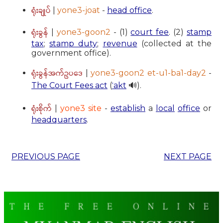
ရုံးချုပ်
|
yone3-joat
-
head office
.
ရုံးခွန်
|
yone3-goon2
- (1)
court fee
. (2)
stamp
tax
;
stamp duty
;
revenue
(collected at the
government office).
ရုံးခွန်အက်ဥပဒေ
|
yone3-goon2 et-u1-ba1-day2
-
The Court Fees act
(
ˈakt
🔊).
ရုံးစိုက်
|
yone3 site
-
establish
a
local
office
or
headquarters
.
PREVIOUS PAGE
NEXT PAGE