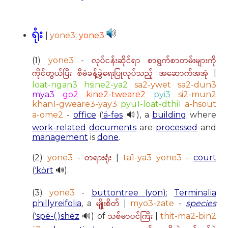
ရုံး
|
yone3
;
yone3
လုပ်ငန်းဆိုင်ရာ စာရွက်စာတမ်းများကို
(1)
yone3
-
ကိုင်တွယ်ပြီး စီမံခန့်ခွဲရေးပြုလုပ်သည့် အဆောက်အအုံ
|
loat-ngan3 hsine2-ya2
sa2-ywet sa2-dun3
mya3
go2
kine2-tweare2
pyi3
si2-mun2
khan1-gweare3-yay3
pyu1-loat-dthi1
a-hsout
a-ome2
-
office
(
ˈä-fəs
🔊), a
building
where
work-related
documents
are
processed
and
management
is
done
.
တရားရုံး
(2)
yone3
-
|
ta1-ya3 yone3
-
court
(
ˈkȯrt
🔊).
(3)
yone3
-
buttontree (yon)
;
Terminalia
မျိုးစိတ်
phillyreifolia
, a
|
myo3-zate
-
species
သစ်မာပင်ကြီး
(
ˈspē-(ˌ)shēz
🔊) of
|
thit-ma2-bin2