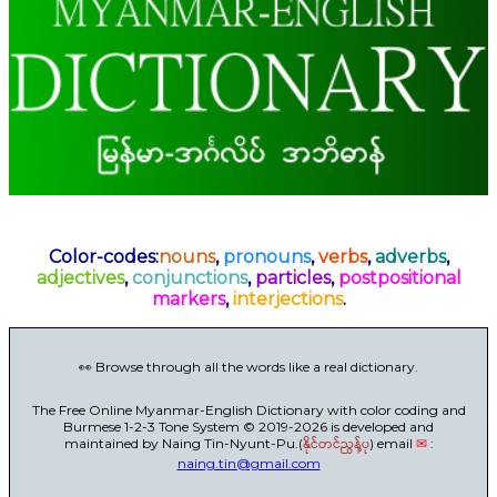
Color-codes:
nouns
,
pronouns
,
verbs
,
adverbs
,
adjectives
,
conjunctions
,
particles
,
postpositional
markers
,
interjections
.
👀 Browse through all the words like a real dictionary.
The Free Online Myanmar-English Dictionary with color coding and
Burmese 1-2-3 Tone System © 2019-2026 is developed and
maintained by Naing Tin-Nyunt-Pu.(
နိုင်တင်ညွန့်ပု
) email
✉
:
naing.tin@gmail.com