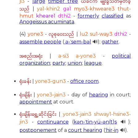
ယခင်က မျိုးခွဲသတ်မှတ်ခဲ့
ji3
-
large
timber tree
သည်
|
ya1-khin2
ga1
myo3-khweare3 thut-
hmut
kheare1
dthi2
-
formerly
classified
as
Anogeissus acuminata
.
လူစုဝေးသည်
(4)
yone3
-
|
lu2 su1-way3
dthi2
-
assemble people
(
ə-ˈsem-bəl
🔊);
gather
.
အစည်းအရုံး
|
a-si3 a-yone3
-
political
organization
;
party
;
union
;
league
.
ရုံးခန်း
|
yone3-gun3
-
office room
.
ရုံးချိန်း
|
yone3-jain3
- day of
hearing
in court;
appointment
at court.
ရုံးချိန်းရွှေ့ဆိုင်းခြင်း
|
yone3-jain3 shway1-hsine3-
jin3
-
continuance
(
kən-ˈtin-yü-ən(t)s
🔊);
postponement
of a
court hearing
(
ˈhir-iŋ
🔊).