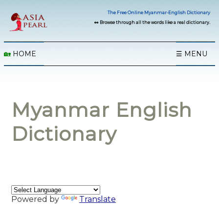
The Free Online Myanmar-English Dictionary
👀 Browse through all the words like a real dictionary.
🏡
HOME
☰ MENU
Myanmar English
Dictionary
Powered by
Translate