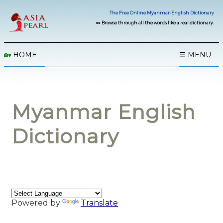
The Free Online Myanmar-English Dictionary
👀 Browse through all the words like a real dictionary.
🏡
HOME
☰ MENU
Myanmar English
Dictionary
Powered by
Translate