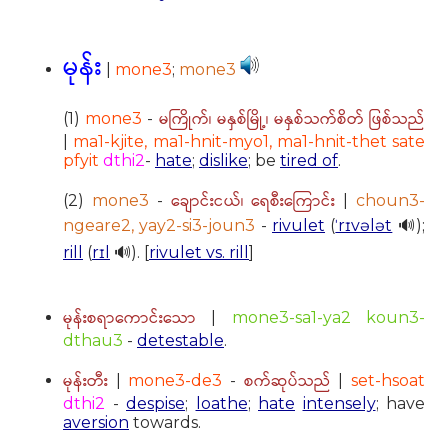
မုန်း
|
mone3
;
mone3
မကြိုက်၊ မနှစ်မြို့၊ မနှစ်သက်စိတ် ဖြစ်သည်
(1)
mone3
-
|
ma1-kjite, ma1-hnit-myo1, ma1-hnit-thet sate
pfyit
dthi2
-
hate
;
dislike
; be
tired of
.
ချောင်းငယ်၊ ရေစီးကြောင်း
(2)
mone3
-
|
choun3-
ngeare2, yay2-si3-joun3
-
rivulet
(
ˈrɪvələt
🔊);
rill
(
rɪl
🔊). [
rivulet vs. rill
]
မုန်းစရာကောင်းသော
|
mone3-sa1-ya2 koun3-
dthau3
-
detestable
.
မုန်းတီး
စက်ဆုပ်သည်
|
mone3-de3
-
|
set-hsoat
dthi2
-
despise
;
loathe
;
hate
intensely
; have
aversion
towards.