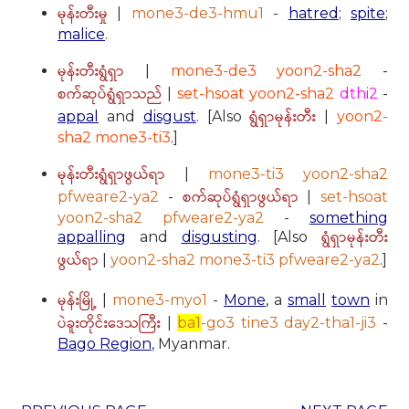
မုန်းတီးမှု
|
mone3-de3-hmu1
-
hatred
;
spite
;
malice
.
မုန်းတီးရွံရှာ
|
mone3-de3 yoon2-sha2
-
စက်ဆုပ်ရွံရှာသည်
|
set-hsoat yoon2-sha2
dthi2
-
ရွံရှာမုန်းတီး
appal
and
disgust
. [Also
|
yoon2-
sha2 mone3-ti3
.]
မုန်းတီးရွံရှာဖွယ်ရာ
|
mone3-ti3 yoon2-sha2
စက်ဆုပ်ရွံရှာဖွယ်ရာ
pfweare2-ya2
-
|
set-hsoat
yoon2-sha2 pfweare2-ya2
-
something
ရွံရှာမုန်းတီး
appalling
and
disgusting
. [Also
ဖွယ်ရာ
|
yoon2-sha2 mone3-ti3 pfweare2-ya2
.]
မုန်းမြို့
|
mone3-myo1
-
Mone
, a
small
town
in
ပဲခူးတိုင်းဒေသကြီး
|
ba1
-go3 tine3 day2-tha1-ji3
-
Bago Region
, Myanmar.