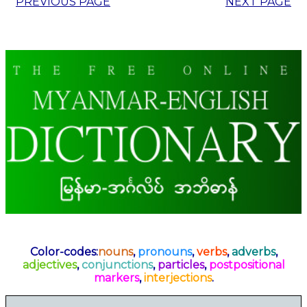
PREVIOUS PAGE
NEXT PAGE
Color-codes:
nouns
,
pronouns
,
verbs
,
adverbs
,
adjectives
,
conjunctions
,
particles
,
postpositional
markers
,
interjections
.