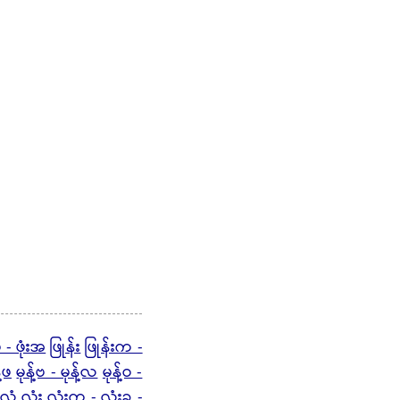
ဖ - ဖုံးအ
ဖြုန်း
ဖြုန်းက -
့်ဖ
မုန့်ဗ - မုန့်လ
မုန့်ဝ -
လုံ့
လုံး
လုံးက -
လုံးခ -