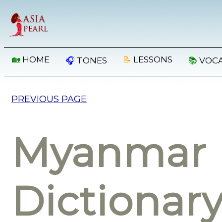
🏡
HOME
📝
LESSONS
🎧
TONES
📚
VOC
PREVIOUS PAGE
Myanmar 
Dictionar