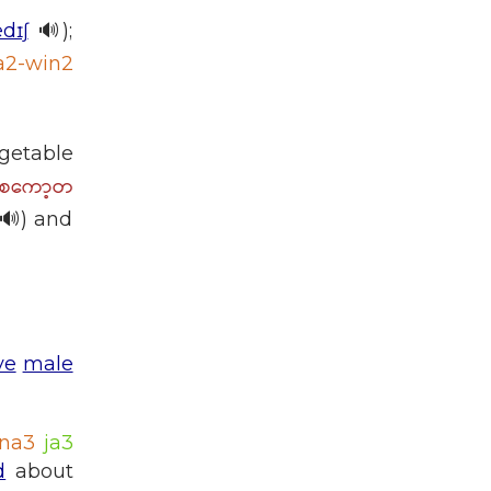
ædɪʃ
🔊);
a2-win2
getable
စကော့တ
🔊) and
ve
male
na3
ja3
d
about