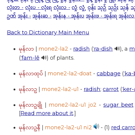
လုံးတ -
လုံးပ - လုံးရ
လုံးလ -
လှုံ
လှုံ့
ဝုန်း
သုဉ်
သုဉ်း
သုန်
သု
ဥဏ်
အုန်း -
အုန်းဆ -
အုန်းန - အုန်းပ
အုန်းဖ - အုန်းရ
အုန်းလ
Back to Dictionary Main Menu
မုန်လာ
|
mone2-la2
-
radish
(
ˈra-dish
🔊), a
m
(
ˈfam-lē
🔊) of plants.
မုန်လာထုပ်
|
mone2-la2-doat
-
cabbage
(
ˈka-
မုန်လာဥ
|
mone2-la2-u1
-
radish
;
carrot
(
ˈker-
မုန်လာဥချို
|
mone2-la2-u1 jo2
-
sugar beet
[
Read more about it
.]
မုန်လာဥနီ
|
mone2-la2-u1 ni2
- (1)
red carr