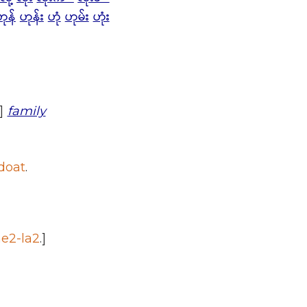
ဟုန်
ဟုန်း
ဟုံ
ဟုမ်း
ဟုံး
y]
family
doat
.
e2-la2
.]