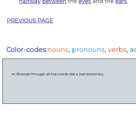
halfway
between
the
eyes
and the
ears
.
PREVIOUS PAGE
Color-codes:
nouns
,
pronouns
,
verbs
,
a
👀 Browse through all the words like a real dictionary.