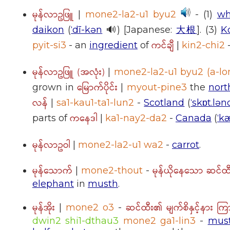
မုန်လာဥဖြူ
|
mone2-la2-u1 byu2
- (1)
wh
daikon
(
ˈdī-kən
🔊) [Japanese:
大根
]. (3)
K
ကင်ချီ
pyit-si3
- an
ingredient
of
|
kin2-chi2
မုန်လာဥဖြူ (အလုံး)
|
mone2-la2-u1 byu2 (a-lo
မြောက်ပိုင်း
grown in
|
myout-pine3
the
nort
လန်
|
sa1-kau1-ta1-lun2
-
Scotland
(
ˈskɒt.lən
ကနေဒါ
parts of
|
ka1-nay2-da2
-
Canada
(
ˈk
မုန်လာဥဝါ
|
mone2-la2-u1 wa2
-
carrot
.
မုန်သောက်
မုန်ယိုနေသော ဆင်ထီ
|
mone2-thout
-
elephant
in
musth
.
မုန်အိုး
ဆင်ထီး၏ မျက်စိနှင့်နား ကြ
|
mone2 o3
-
dwin2 shi1-dthau3
mone2 ga1-lin3
-
mus