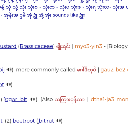
န့်
သုံ
သုံ့
သုံး
သုံးစ -
သုံးထ - သုံးပ
သုံးဖ - သုံးရ
သုံးလ- သုံးအ
 - အုန်းအ
ဥမ်
အုံ
ဥုံ
အုံ့
အုံး
sounds like ဥုံး
မျိုးရင်း
ustard
(
Brassicaceae
)
|
myo3-yin3
- [Biolog
ဂေါ်ဖီထုပ်
bij
🔊), more commonly called
|
gau2-be2 
ət
🔊).
သကြားမုန်လာ
(
ˌʃʊgər ˈbit
🔊). [Also
|
dtha1-ja3 mon
ot
. (2)
beetroot
(
ˌbitˈrut
🔊).