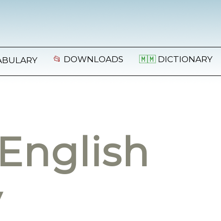
📂
DOWNLOADS
🇲🇲
DICTIONARY
ABULARY
English
y