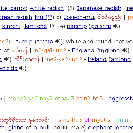
ite carrot
;
white radish
. (2)
Japanese radish
(
ˈr
ပါဝင်ပစ္စည်း
orean radish
Mu (무)
or
Joseon-mu
,
|
p
-
kimchi
(
ˈkim-chē
🔊). (4)
parsnip
(
ˈpɑːsnɪp
🔊).
ne3)
-
turnip
(
ˈtəːnɪp
🔊), white and round root ve
အင်္ဂလန်
h
of
|
in2-ga1-lun2
-
England
(
ˈɪŋ.ɡlənd
🔊),
အိုင်ယာလန်
d
🔊),
|
ine2-ya2-lun2
-
Ireland
(
ˈaɪr.lənd
æn.ə.də
🔊).
း
|
mone2-yo2 nay2-dthau3
hsin2-hti3
-
aggressi
ားတွင်ရှိသော မုန်ဂလင်း
|
hsin2-hti3
e1
myet-si1
hnin1
th
,
gland
of a
bull
(adult male)
elephant
locate