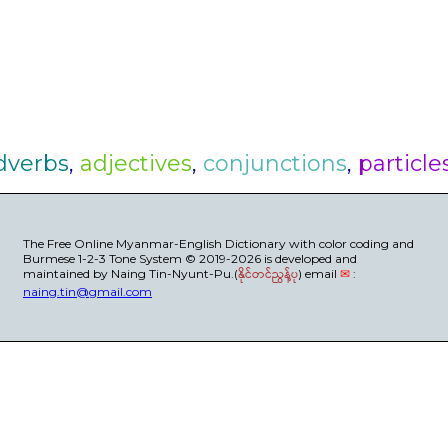
dverbs
,
adjectives
,
conjunctions
,
particle
The Free Online Myanmar-English Dictionary with color coding and
Burmese 1-2-3 Tone System © 2019-2026 is developed and
maintained by Naing Tin-Nyunt-Pu.(
နိုင်တင်ညွန့်ပု
) email
✉
:
naing.tin@gmail.com