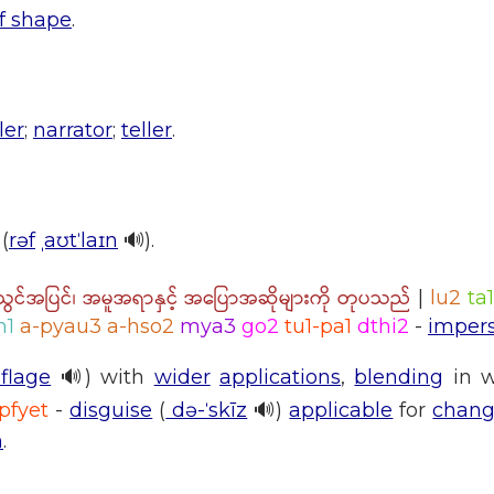
f shape
.
ler
;
narrator
;
teller
.
(
rəf
ˌaʊtˈlaɪn
🔊).
အပြင်၊ အမူအရာနှင့် အပြောအဆိုများကို တုပသည်
|
lu2
ta
n1
a-pyau3 a-hso2
mya3
go2
tu1-pa1
dthi2
-
imper
flage
🔊) with
wider
applications
,
blending
in w
pfyet
-
disguise
(
də-ˈskīz
🔊)
applicable
for
chang
n
.