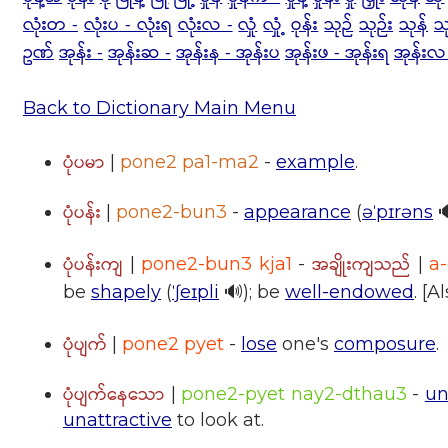
လုံးတ -
လုံးပ - လုံးရ
လုံးလ -
လှုံ
လှုံ့
ဝုန်း
သုဉ်
သုဉ်း
သုန်
သု
ဥဏ်
အုန်း -
အုန်းဆ -
အုန်းန - အုန်းပ
အုန်းဖ - အုန်းရ
အုန်းလ
Back to Dictionary Main Menu
ပုံပမာ
|
pone2 pa1-ma2
-
example
.
ပုံပန်း
|
pone2-bun3
-
appearance
(
əˈpɪrəns

ပုံပန်းကျ
အချိုးကျသည်
|
pone2-bun3 kja1
-
|
a-
be
shapely
(
ˈʃeɪpli
🔊); be
well-endowed
. [A
ပုံပျက်
|
pone2 pyet
-
lose
one's
composure
.
ပုံပျက်နေသော
|
pone2-pyet nay2-dthau3
-
un
unattractive
to look at.