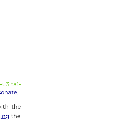
1-u3 ta1-
sonate
.
ith the
ing
the