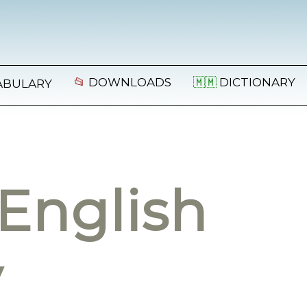
📂
DOWNLOADS
🇲🇲
DICTIONARY
ABULARY
English
y