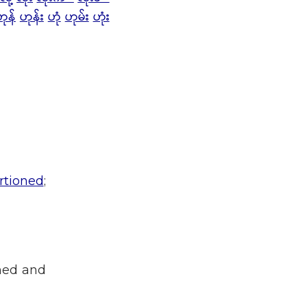
ဟုန်
ဟုန်း
ဟုံ
ဟုမ်း
ဟုံး
rtioned
;
oned and