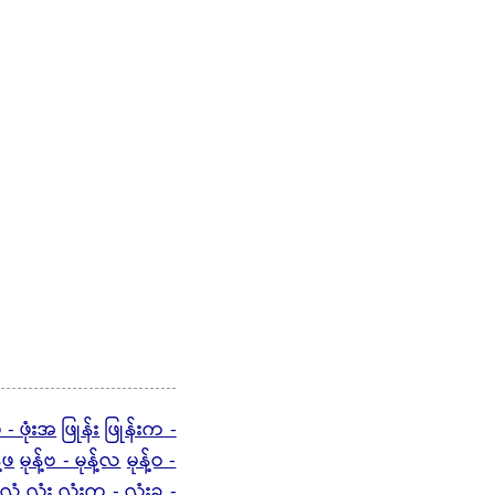
ဖ - ဖုံးအ
ဖြုန်း
ဖြုန်းက -
့်ဖ
မုန့်ဗ - မုန့်လ
မုန့်ဝ -
လုံ့
လုံး
လုံးက -
လုံးခ -