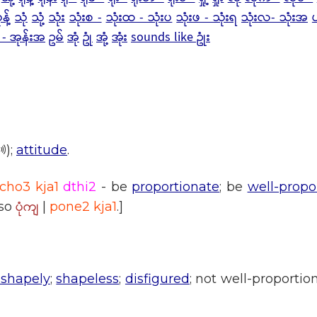
န့်
သုံ
သုံ့
သုံး
သုံးစ -
သုံးထ - သုံးပ
သုံးဖ - သုံးရ
သုံးလ- သုံးအ
 - အုန်းအ
ဥမ်
အုံ
ဥုံ
အုံ့
အုံး
sounds like ဥုံး
);
attitude
.
cho3 kja1
dthi2
- be
proportionate
; be
well-propo
ပုံကျ
lso
|
pone2 kja1
.]
shapely
;
shapeless
;
disfigured
; not well-proporti