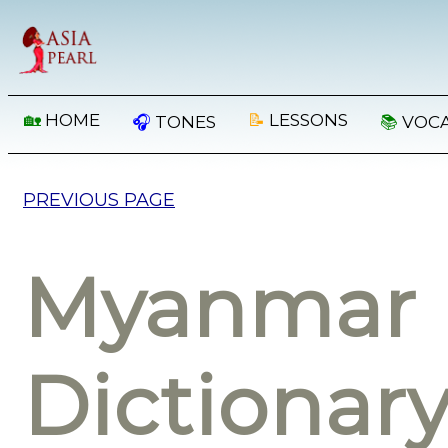
🏡
HOME
📝
LESSONS
🎧
TONES
📚
VOC
PREVIOUS PAGE
Myanmar 
Dictionar