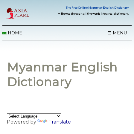
The Free Online Myanmar-English Dictionary
👀 Browse through all the words like a real dictionary.
🏡
HOME
☰ MENU
Myanmar English
Dictionary
Powered by
Translate