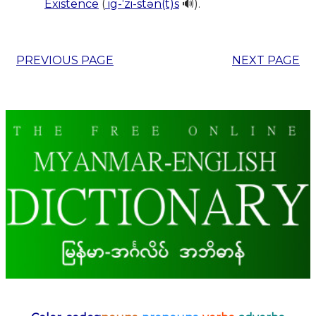
Existence
(
ig-ˈzi-stən(t)s
🔊).
PREVIOUS PAGE
NEXT PAGE