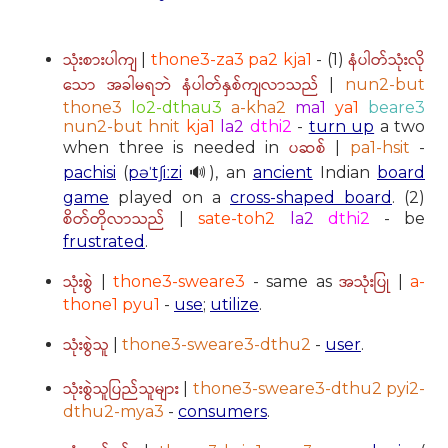
သုံးစားပါကျ
နံပါတ်သုံးလို
|
thone3-za3 pa2 kja1
- (1)
သော အခါမရဘဲ နံပါတ်နှစ်ကျလာသည်
|
nun2-but
thone3
lo2-dthau3
a-kha2
ma1
ya1
beare3
nun2-but hnit
kja1
la2
dthi2
-
turn up
a two
ပဆစ်
when three is needed in
|
pa1-hsit
-
pachisi
(
pəˈtʃiːzi
🔊), an
ancient
Indian
board
game
played on a
cross-shaped board
. (2)
စိတ်တိုလာသည်
|
sate-toh2
la2
dthi2
- be
frustrated
.
သုံးစွဲ
အသုံးပြု
|
thone3-sweare3
- same as
|
a-
thone1 pyu1
-
use
;
utilize
.
သုံးစွဲသူ
|
thone3-sweare3-dthu2
-
user
.
သုံးစွဲသူပြည်သူများ
|
thone3-sweare3-dthu2 pyi2-
dthu2-mya3
-
consumers
.