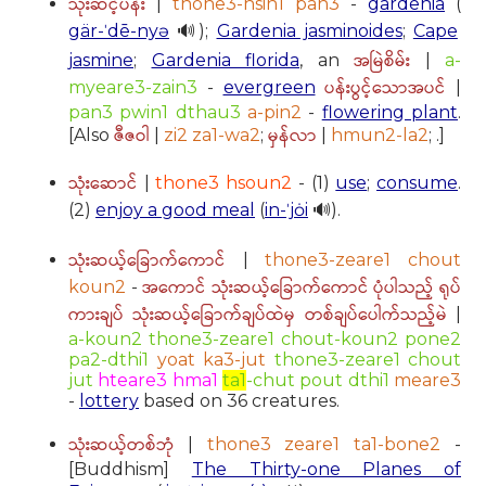
သုံးဆင့်ပန်း
|
thone3-hsin1 pan3
-
gardenia
(
gär-ˈdē-nyə
🔊);
Gardenia jasminoides
;
Cape
အမြဲစိမ်း
jasmine
;
Gardenia florida
, an
|
a-
ပန်းပွင့်သောအပင်
myeare3-zain3
-
evergreen
|
pan3 pwin1 dthau3
a-pin2
-
flowering plant
.
ဇီဇဝါ
မှန်လာ
[Also
|
zi2 za1-wa2
;
|
hmun2-la2
; .]
သုံးဆောင်
|
thone3 hsoun2
- (1)
use
;
consume
.
(2)
enjoy a good meal
(
in-ˈjȯi
🔊).
သုံးဆယ့်ခြောက်ကောင်
|
thone3-zeare1 chout
အကောင် သုံးဆယ့်ခြောက်ကောင် ပုံပါသည့် ရုပ်
koun2
-
ကားချပ် သုံးဆယ့်ခြောက်ချပ်ထဲမှ တစ်ချပ်ပေါက်သည့်မဲ
|
a-koun2 thone3-zeare1 chout-koun2 pone2
pa2-dthi1
yoat ka3-jut
thone3-zeare1 chout
jut
hteare3 hma1
ta1
-chut pout dthi1
meare3
-
lottery
based on 36 creatures.
သုံးဆယ့်တစ်ဘုံ
|
thone3 zeare1 ta1-bone2
-
[Buddhism]
The Thirty-one Planes of