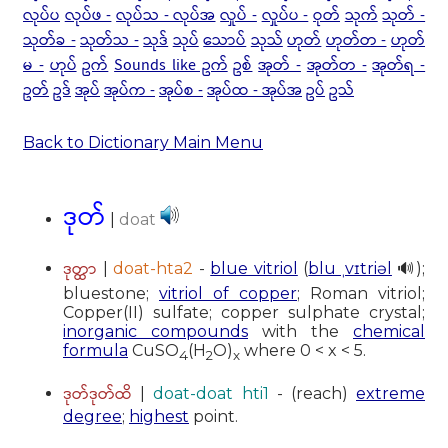
လုပ်ပ
လုပ်ဖ -
လုပ်သ - လုပ်အ
လှုပ် -
လှုပ်ပ -
ဝုတ်
သုက်
သုတ် -
သုတ်ခ -
သုတ်သ -
သုဒ်
သုပ်
သောပ်
သုသ်
ဟုတ်
ဟုတ်တ -
ဟုတ်
မ -
ဟုပ်
ဥက်
Sounds like ဥက်
ဥစ်
အုတ် -
အုတ်တ -
အုတ်ရ -
ဥတ်
ဥဒ်
အုပ်
အုပ်က -
အုပ်စ -
အုပ်ထ - အုပ်အ
ဥပ်
ဥသ်
Back to Dictionary Main Menu
ဒုတ်
|
doat
ဒုတ္ထာ
|
doat-hta2
-
blue vitriol
(
blu ˌvɪtriəl
🔊);
bluestone;
vitriol of copper
; Roman vitriol;
Copper(II) sulfate; copper sulphate crystal;
inorganic compounds
with the
chemical
formula
CuSO
(H
O)
where 0 < x < 5.
4
2
x
ဒုတ်ဒုတ်ထိ
|
doat-doat hti1
- (reach)
extreme
degree
;
highest
point.