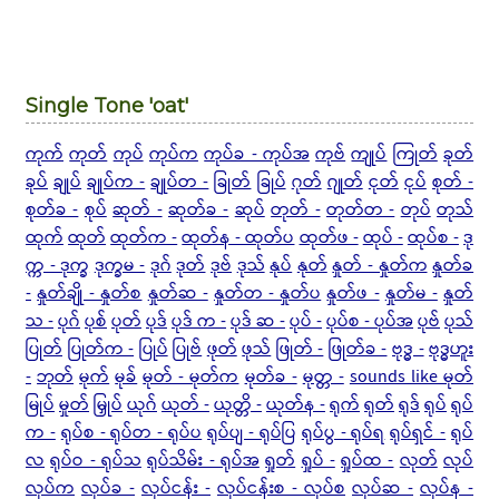
Single Tone 'oat'
ကုက်
ကုတ်
ကုပ်
ကုပ်က
ကုပ်ခ - ကုပ်အ
ကုဗ်
ကျုပ်
ကြုတ်
ခုတ်
ခုပ်
ချုပ်
ချုပ်က -
ချုပ်တ -
ခြုတ်
ခြုပ်
ဂုတ်
ဂျုတ်
ငုတ်
ငုပ်
စုတ် -
စုတ်ခ -
စုပ်
ဆုတ် -
ဆုတ်ခ -
ဆုပ်
တုတ် -
တုတ်တ -
တုပ်
တုသ်
ထုက်
ထုတ်
ထုတ်က -
ထုတ်န - ထုတ်ပ
ထုတ်ဖ -
ထုပ် -
ထုပ်စ -
ဒု
က္က - ဒုက္ခ
ဒုက္ခမ -
ဒုဂ်
ဒုတ်
ဒုဗ်
ဒုသ်
နုပ်
နုတ်
နှုတ် - နှုတ်က
နှုတ်ခ
-
နှုတ်ချို - နှုတ်စ
နှုတ်ဆ -
နှုတ်တ - နှုတ်ပ
နှုတ်ဖ -
နှုတ်မ -
နှုတ်
သ -
ပုဂ်
ပုစ်
ပုတ်
ပုဒ်
ပုဒ် က -
ပုဒ် ဆ -
ပုပ် -
ပုပ်စ - ပုပ်အ
ပုဗ်
ပုသ်
ပြုတ်
ပြုတ်က -
ပြုပ်
ပြုဗ်
ဖုတ်
ဖုသ်
ဖြုတ် -
ဖြုတ်ခ -
ဗုဒ္ဓ -
ဗုဒ္ဓဟူး
-
ဘုတ်
မုက်
မုခ်
မုတ် - မုတ်က
မုတ်ခ -
မုတ္တ -
sounds like မုတ်
မြုပ်
မှုတ်
မြှုပ်
ယုဂ်
ယုတ် -
ယုတ္တိ -
ယုတ်န -
ရုက်
ရုတ်
ရုဒ်
ရုပ်
ရုပ်
က -
ရုပ်စ -
ရုပ်တ - ရုပ်ပ
ရုပ်ပျ - ရုပ်ပြ
ရုပ်ပွ - ရုပ်ရ
ရုပ်ရှင် -
ရုပ်
လ
ရုပ်ဝ - ရုပ်သ
ရုပ်သိမ်း - ရုပ်အ
ရှုတ်
ရှုပ် -
ရှုပ်ထ -
လုတ်
လုပ်
လုပ်က
လုပ်ခ -
လုပ်ငန်း -
လုပ်ငန်းစ - လုပ်စ
လုပ်ဆ -
လုပ်န -