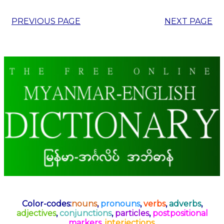
PREVIOUS PAGE
NEXT PAGE
Color-codes:
nouns
,
pronouns
,
verbs
,
adverbs
,
adjectives
,
conjunctions
,
particles
,
postpositional
markers
,
interjections
.