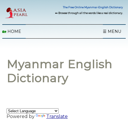
The Free Online Myanmar-English Dictionary
👀 Browse through all the words like a real dictionary.
🏡
HOME
☰ MENU
Myanmar English
Dictionary
Powered by
Translate