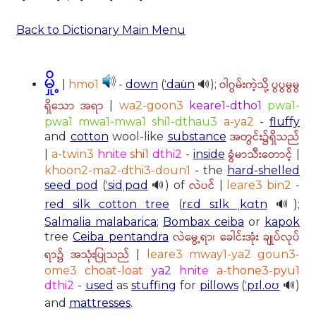
Back to Dictionary Main Menu
မှို့
ဝါဂွမ်းကဲ့သို့ ပွပွမွမွ
|
hmo1
-
down
(
ˈdau̇n
🔊);
ရှိသော အရာ
|
wa2-goon3
keare1-dtho1
pwa1-
pwa1 mwa1-mwa1 shi1-dthau3
a-ya2
-
fluffy
အတွင်း၌ရှိသည်
and
cotton
wool-like
substance
ခွံမာသီးတောင့်
|
a-twin3
hnite
shi1
dthi2
-
inside
|
khoon2-ma2-dthi3-doun1
- the
hard-shelled
လဲပင်
seed pod
(
ˈsidˌpɑd
🔊) of
|
leare3 bin2
-
red silk cotton tree
(
rɛd sɪlk ˌkɑtn
🔊);
Salmalia malabarica
;
Bombax ceiba
or
kapok
လဲမွေ့ရာ၊ ခေါင်းအုံး ချုပ်လုပ်
tree
Ceiba pentandra
ရာ၌ အသုံးပြုသည်
|
leare3 mway1-ya2 goun3-
ome3
choat-loat
ya2
hnite
a-thone3-pyu1
dthi2
-
used
as
stuffing
for
pillows
(
ˈpɪl.oʊ
🔊)
and
mattresses
.