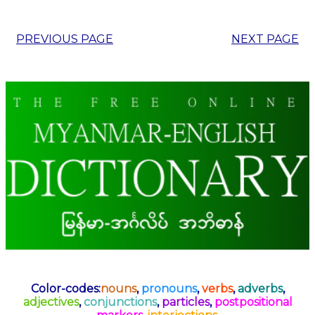
PREVIOUS PAGE
NEXT PAGE
Color-codes:
nouns
,
pronouns
,
verbs
,
adverbs
,
adjectives
,
conjunctions
,
particles
,
postpositional