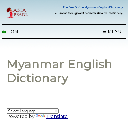
The Free Online Myanmar-English Dictionary
👀 Browse through all the words like a real dictionary.
🏡
HOME
☰ MENU
Myanmar English
Dictionary
Powered by
Translate