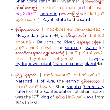
နယ်နိမိတ်ချင်း
Shan State
(
ˈshän
🔊) (Myanmar)
ထိစပ်နေသည်
|
neare2-na1-mate
jin3
hti1-hsut
ကယားပြည်နယ်
nay2
dthi2
-
bordering
|
ka1-ya3
pyi2-neare2
-
Kayah State
to the
south
.
မိုးဗြဲရေကာတာ
|
mo3-byeare3 yay2-ka2-ta2
-
ဘီလူးချောင်း
Mobye dam
(
dæm
🔊) at
|
ba1-lu3
ရေအရင်းအမြစ်
choun3
-
Baluchaung River
,
|
yay2 a-yin3 a-myit
- the
source
of
water
for
လောပိတရေအား လျှပ်စစ်စက်ရုံ
|
lau3-pe1-ta1 yay2-
ah3 hlyut-sit set-yone2
-
Lawpita
hydropower plant
(
ˈhaɪd.roʊ.paʊ.ɚ
plænt
🔊).
မိုးဗြဲ နရပတိ
|
mo3-byeare3 na1-ra1-pa1-ti1
-
ရှမ်းစော်ဘွား
Narapati III of Ava
, the
ethnic
|
shan3 zau2-bwa3
- Shan
saopha
(
hereditary
ruler
) of the
Confederation
of Shan states
th
အင်းဝ
was the 17
king
of
|
in3-wa1
-
Ava
from
1545 to 1551.