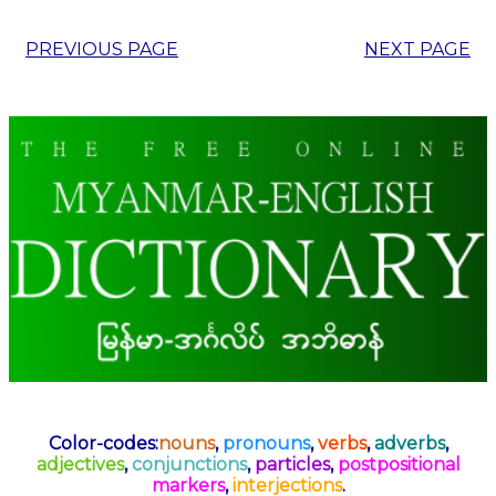
PREVIOUS PAGE
NEXT PAGE
Color-codes:
nouns
,
pronouns
,
verbs
,
adverbs
,
adjectives
,
conjunctions
,
particles
,
postpositional
markers
,
interjections
.