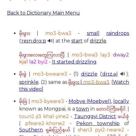
Back to Dictionary Main Menu
မိုးဖွား
|
mo3-bwa3
-
small
raindrops
(
ˈreɪn.drɑːp
🔊) at the
start
of
drizzle
.
မိုးဖွားလေးတွေကြလာပြီ
|
mo3-bwa3 lay3
dway2
kja1
la2
byi2
-
It started drizzling
.
မိုးဖွဲ
|
mo3-bweare3
- (1)
drizzle
(
ˈdrɪz.əl
🔊);
မိုးဖွား
sprinkle
. (2) same as
|
mo3-bwa3
. [
Watch
this video
]
မိုးဗြဲ
|
mo3-byeare3
-
Mobye (Moebyel)
,
locally
တောင်ကြီးခရိုင်
known as Mongpai, is a
town
in
|
ဖယ်ခုံ
toun2-ji3 kha1-yine2
-
Taunggyi District
|
pfeare2-khone2
-
Pekon township
of
ရှမ်းပြည်နယ်
Southern
|
shan3 pyi2-neare2
-