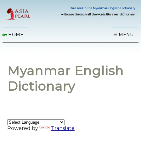
The Free Online Myanmar-English Dictionary
👀 Browse through all the words like a real dictionary.
🏡
HOME
☰ MENU
Myanmar English
Dictionary
Powered by
Translate