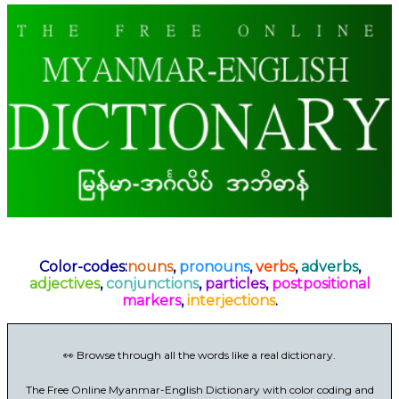
Color-codes:
nouns
,
pronouns
,
verbs
,
adverbs
,
adjectives
,
conjunctions
,
particles
,
postpositional
markers
,
interjections
.
👀 Browse through all the words like a real dictionary.
The Free Online Myanmar-English Dictionary with color coding and