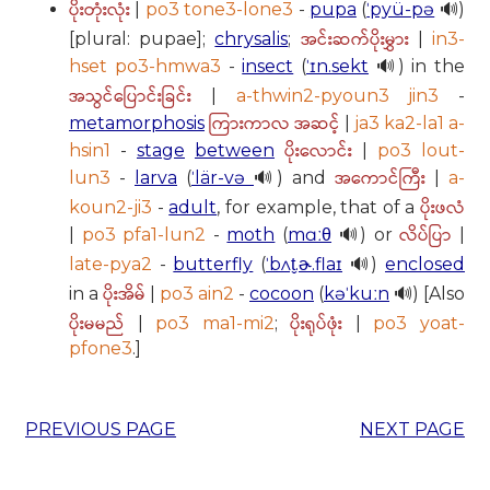
ပိုးတုံးလုံး
|
po3 tone3-lone3
-
pupa
(
ˈpyü-pə
🔊)
အင်းဆက်ပိုးမွှား
[plural: pupae];
chrysalis
;
|
in3-
hset po3-hmwa3
-
insect
(
ˈɪn.sekt
🔊) in the
အသွင်ပြောင်းခြင်း
|
a-thwin2-pyoun3 jin3
-
ကြားကာလ အဆင့်
metamorphosis
|
ja3 ka2-la1 a-
ပိုးလောင်း
hsin1
-
stage
between
|
po3 lout-
အကောင်ကြီး
lun3
-
larva
(
ˈlär-və
🔊) and
|
a-
ပိုးဖလံ
koun2-ji3
-
adult
, for example, that of a
လိပ်ပြာ
|
po3 pfa1-lun2
-
moth
(
mɑːθ
🔊) or
|
late-pya2
-
butterfly
(
ˈbʌt̬.ɚ.flaɪ
🔊)
enclosed
ပိုးအိမ်
in a
|
po3 ain2
-
cocoon
(
kəˈkuːn
🔊) [Also
ပိုးမမည်
ပိုးရုပ်ဖုံး
|
po3 ma1-mi2
;
|
po3 yoat-
pfone3
.]
PREVIOUS PAGE
NEXT PAGE