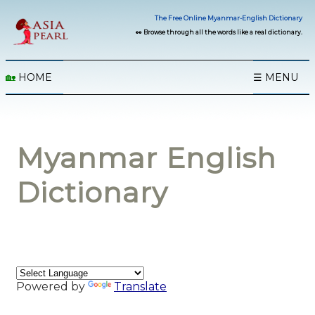
The Free Online Myanmar-English Dictionary
👀 Browse through all the words like a real dictionary.
🏡
HOME
☰ MENU
Myanmar English
Dictionary
Powered by
Translate