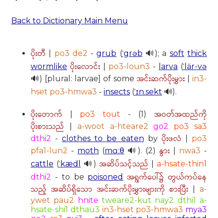
Back to Dictionary Main Menu
ပိုးတီ
|
po3 de2
-
grub
(
ˈgrəb
🔊); a
soft
thick
ပိုးလောင်း
wormlike
|
po3-loun3
-
larva
(
ˈlär-və
အင်းဆက်ပိုးမွှား
🔊) [plural: larvae] of some
|
in3-
hset po3-hmwa3
-
insects
(
ˈɪn.sekt
🔊).
ပိုးတောက်
အဝတ်အထည်ကို
|
po3 tout
- (1)
ပိုးစားသည်
|
a-woot a-hteare2
go2
po3 sa3
ပိုးဖလံ
dthi2
-
clothes to be eaten
by
|
po3
နွား
pfa1-lun2
-
moth
(
mɑːθ
🔊). (2)
|
nwa3
-
အဆိပ်သင့်သည်
cattle
(
ˈkædl
🔊)
|
a-hsate-thin1
အရွက်ပေါ်၌ တွယ်ကပ်နေ
dthi2
- to be
poisoned
သည့် အဆိပ်ရှိသော အင်းဆက်ပိုးမွှားများကို စားပြီး
|
a-
ywet pau2
hnite
tweare2-kut nay2 dthi1 a-
hsate-shi1 dthau3
in3-hset po3-hmwa3
mya3