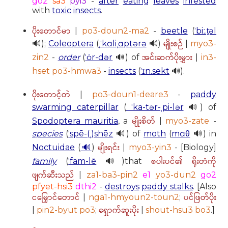
go2
sa3
pyi3
-
after
eating
leaves
infested
with
toxic
insects
.
ပိုးတောင်မာ
|
po3-doun2-ma2
-
beetle
(
ˈbiː.t̬əl
မျိုးစဉ်
🔊);
Coleoptera
(
ˌˈkɑliˌɑptərə
🔊)
|
myo3-
အင်းဆက်ပိုးမွှား
zin2
-
order
(
ˈȯr-dər
🔊) of
|
in3-
hset po3-hmwa3
-
insects
(
ˈɪn.sekt
🔊).
ပိုးတောင့်တဲ
|
po3-doun1-deare3
-
paddy
swarming caterpillar
(
ˈka-tər-ˌpi-lər
🔊) of
မျိုးစိတ်
Spodoptera mauritia
, a
|
myo3-zate
-
species
(
ˈspē-(ˌ)shēz
🔊) of
moth
(
mɑθ
🔊) in
မျိုးရင်း
Noctuidae
(
🔊
)
|
myo3-yin3
- [Biology]
စပါးပင်၏ ရိုးတံကို
family
(
ˈfam-lē
🔊)that
ဖျက်ဆီးသည်
|
za1-ba3-pin2
e1
yo3-dun2
go2
pfyet-hsi3
dthi2
-
destroys
paddy stalks
. [Also
ငမြှောင်တောင်
ပင်ဖြတ်ပိုး
|
nga1-hmyoun2-toun2
;
ရှောက်ဆူးပိုး
|
pin2-byut po3
;
|
shout-hsu3 bo3
.]