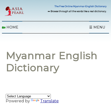
The Free Online Myanmar-English Dictionary
👀 Browse through all the words like a real dictionary.
🏡
HOME
☰ MENU
Myanmar English
Dictionary
Powered by
Translate