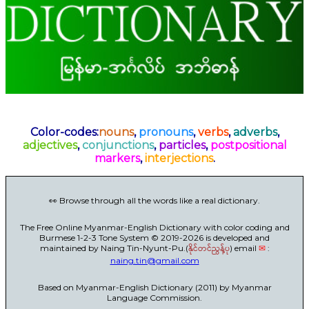
Color-codes:
nouns
,
pronouns
,
verbs
,
adverbs
,
adjectives
,
conjunctions
,
particles
,
postpositional
markers
,
interjections
.
👀 Browse through all the words like a real dictionary.
The Free Online Myanmar-English Dictionary with color coding and
Burmese 1-2-3 Tone System © 2019-2026 is developed and
maintained by Naing Tin-Nyunt-Pu.(
နိုင်တင်ညွန့်ပု
) email
✉
:
naing.tin@gmail.com
Based on Myanmar-English Dictionary (2011) by Myanmar
Language Commission.