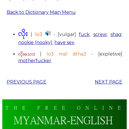
Back to Dictionary Main Menu
လိုး
|
lo3
- [vulgar]
fuck
;
screw
;
shag
;
nookie (nooky)
;
have sex
.
လိုးမသား
|
lo3 ma1 dtha3
- [expletive]
motherfucker
.
PREVIOUS PAGE
NEXT PAGE