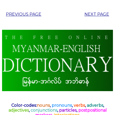
PREVIOUS PAGE
NEXT PAGE
Color-codes:
nouns
,
pronouns
,
verbs
,
adverbs
,
adjectives
,
conjunctions
,
particles
,
postpositional