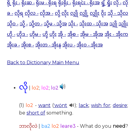
ရို့
ရိုး -
ရိုးဆ -
ရိုးမ - ရိုးရ
ရိုးရိုး -
ရိုးရင်း - ရိုးအ
ရှို့
ရှိုး
လို -
လို
ခ -
လိုရ
လိုလ -
လိုအ -
လို့
လိုး
လျှို
လျှို့
လျှိုး
ဝိုး
သို - သိုလ
သိုဝ -
သို့ -
သို့တ -
သို့မ - သို့အ
သိုး -
သိုးထ - သိုးအ
သျှို
သျှိုး
ဟို -
ဟိုဒ -
ဟိုမ -
ဟို့
ဟိုး
အို -
အိုစ -
အိုမ - အိုအ
အိုး - အိုးက
အိုးခ -
အိုးစ -
အိုးတ - အိုးန
အိုးပ -
အိုးဝ - အိုးအ
Back to Dictionary Main Menu
လို
|
lo2
;
lo2
;
lo2
(1)
lo2
-
want
(
ˈwȯnt
🔊);
lack
;
wish for
;
desire
;
be
short of
something.
|
ba2
lo2
leare3
- What do you
need
?
ဘာလိုလဲ