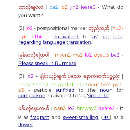
|
ba2
lo2
jin2 leare3
- What do
ဘာလိုချင်လဲ
you
want
?
(2)
lo2
- postpositional marker
|
tu2-
တူညီသည်
nyi2
dthi2
-
equivalent
to '
as
', '
in
', '
into
'
regarding
language
translation
.
|
myan2-ma2
lo2
pyau3
ba2
-
မြန်မာလိုပြောပါ
Please speak in Burmese
.
(3)
lo2
-
|
နှိုင်းယှဉ်ချက်ပြသော နောက်ဆက်ပစ္စည်း
hnine3-shin2-jet pya1 dthau3
nout-hset pyit-
si3
- particle
suffixed
to the
noun
for
comparison
equivalent to 'as', '
similar to
'.
|
pan3
lo2
hmway3
deare2
- It
ပန်းလိုမွှေးတယ်
is as
fragrant
and
sweet-smelling
(
🔊
) as a
flower
.