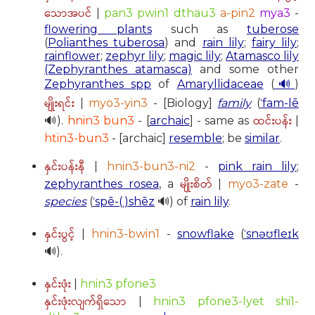
သောအပင်
|
pan3 pwin1 dthau3
a-pin2
mya3
-
flowering plants
such as
tuberose
(
Polianthes tuberosa
) and
rain lily
;
fairy lily
;
rainflower
;
zephyr lily
;
magic lily
;
Atamasco lily
(Zephyranthes atamasca)
and some other
Zephyranthes spp
of
Amaryllidaceae
(
🔊
)
မျိုးရင်း
|
myo3-yin3
- [Biology]
family
(
ˈfam-lē
ထင်းပန်း
🔊).
hnin3 bun3
- [
archaic
] - same as
|
htin3-bun3
- [archaic]
resemble
; be
similar
.
နှင်းပန်းနီ
|
hnin3-bun3-ni2
-
pink rain lily
;
မျိုးစိတ်
zephyranthes rosea
, a
|
myo3-zate
-
species
(
ˈspē-(ˌ)shēz
🔊) of
rain lily
.
နှင်းပွင့်
|
hnin3-bwin1
-
snowflake
(
ˈsnəʊfleɪk
🔊).
နှင်းဖုံး
|
hnin3 pfone3
နှင်းဖုံးလျက်ရှိသော
|
hnin3 pfone3-lyet shi1-