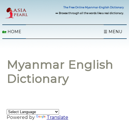
The Free Online Myanmar-English Dictionary
👀 Browse through all the words like a real dictionary.
🏡
HOME
☰ MENU
Myanmar English
Dictionary
Powered by
Translate