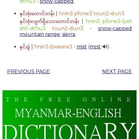
dthu3
-
snow-capped
.
နှင်းဖုံးတောင်တန်း
|
hnin3 pfone3 toun2-dun3
နှင်းဖုံးလျက်ရှိသောတောင်တန်း
|
hnin3 pfone3-lyet
shi1-dthu3
toun2-dun3
-
snow-capped
mountain range
;
sierra
.
နှင်းဖွဲ
|
hnin3-bweare3
-
mist
(
mɪst
🔊).
PREVIOUS PAGE
NEXT PAGE