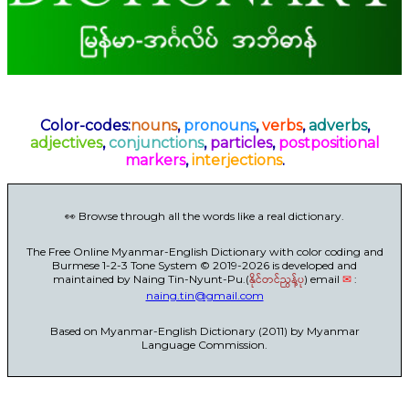
Color-codes:
nouns
,
pronouns
,
verbs
,
adverbs
,
adjectives
,
conjunctions
,
particles
,
postpositional
markers
,
interjections
.
👀 Browse through all the words like a real dictionary.
The Free Online Myanmar-English Dictionary with color coding and
Burmese 1-2-3 Tone System © 2019-2026 is developed and
maintained by Naing Tin-Nyunt-Pu.(
နိုင်တင်ညွန့်ပု
) email
✉
:
naing.tin@gmail.com
Based on Myanmar-English Dictionary (2011) by Myanmar
Language Commission.