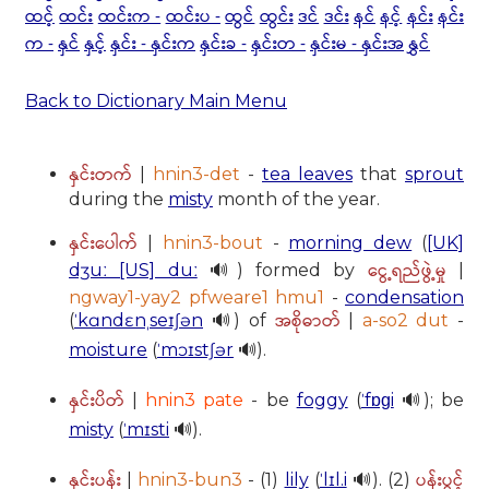
ထင့်
ထင်း
ထင်းက -
ထင်းပ -
ထွင်
ထွင်း
ဒင်
ဒင်း
နင်
နင့်
နင်း
နင်း
က -
နှင်
နှင့်
နှင်း - နှင်းက
နှင်းခ -
နှင်းတ -
နှင်းမ - နှင်းအ
နွှင်
Back to Dictionary Main Menu
နှင်းတက်
|
hnin3-det
-
tea leaves
that
sprout
during the
misty
month of the year.
နှင်းပေါက်
|
hnin3-bout
-
morning dew
(
[UK]
ငွေ့ရည်ဖွဲ့မှု
dʒuː [US] duː
🔊) formed by
|
ngway1-yay2 pfweare1 hmu1
-
condensation
အစိုဓာတ်
(
ˈkɑndɛnˌseɪʃən
🔊) of
|
a-so2 dut
-
moisture
(
ˈmɔɪstʃər
🔊).
နှင်းပိတ်
|
hnin3 pate
- be
foggy
(
ˈfɒɡi
🔊); be
misty
(
ˈmɪsti
🔊).
နှင်းပန်း
ပန်းပွင့်
|
hnin3-bun3
- (1)
lily
(
ˈlɪl.i
🔊). (2)