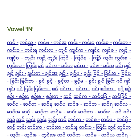
Vowel 'IN'
ကင် -
ကင်ည -
ကင်မ - ကင်အ
ကင်း - ကင်းင
ကင်းစ -
ကင်းတ -
ကင်းဗ - ကင်းရ
ကင်းလ -
ကျင်
ကျင်က - ကျင်င
ကျင်စ -
ကျင့် -
ကျင့်ဝ -
ကျင်း
ကျဉ်
ကျဉ်း
ကြင် -
ကြင်န -
ကြဉ်
ကွင်း
ကွင်းစ -
ကွင်းလ -
ကြွင်း
ခင်
ခင်က - ခင်တ
ခင်ထ -
ခင်ဗ - ခင်အ
ခင်း
ချင်
ချင့်
ချင်း -
ချင်းတ - ချင်းအ
ချဉ် -
ချဉ်ပ -
ချဉ်း
ခြင် -
ခြင်ဆ -
ခြင်ပ
-
ခြင်း
ခြင်းက -
ခွင်
ခွင့် -
ခွင့်တ -
ခွင့်မ -
ခွင်း
ချွင်
ခြွင်း
ဂင်
ဂျင်
ဂျင်း
ငင်
ငြင်း
ငြင်းက -
စင်
စင်က -
စင်တ -
စင်း
စင်းက -
စဉ်
စဉ့်
စဉ်း - စဉ်းင
စဉ်းစ -
စဉ်းတ -
ဆင်
ဆင်က -
ဆင်ခြေ -
ဆင်ခြင် -
ဆင်င -
ဆင်တ -
ဆင်န
ဆင်ပ
ဆင်ဖ -
ဆင်ဘ - ဆင်ရ
ဆင်လ -
ဆင်အ
ဆင့် - ဆင့်က
ဆင့်ခ -
ဆင်း
ဆင်းက -
ဆင်းရ -
ဇင်
ဇင်း
ဉာဉ်
ညင်
ညင်း
ညှင်း
ညှဉ်း
တင်
တင်က -
တင်စ -
တင်ပ -
တင်ပို့ -
တင့်
တင်း
တင်းက -
တင်းတ -
တင်းန
တင်းပ -
တြင်း
တွင်
တွင်က
-
တွင်း -
တွင်းခ - တွင်းအ
ထင်
ထင်က -
ထင်မ - ထင်ယ
ထင်ရ -