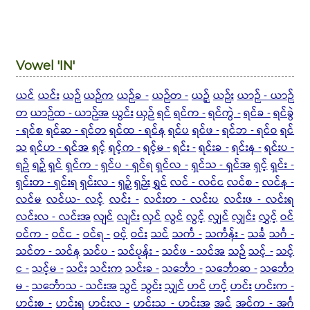
Vowel 'IN'
ယင်
ယင်း
ယဉ်
ယဉ်က
ယဉ်ခ -
ယဉ်တ -
ယဉ့်
ယဉ်း
ယာဉ် - ယာဉ်
တ
ယာဉ်ထ - ယာဉ်အ
ယွင်း
ယှဉ်
ရင်
ရင်က -
ရင်ကွဲ -
ရင်ခ -
ရင်ခွဲ
- ရင်စ
ရင်ဆ - ရင်တ
ရင်ထ - ရင်န
ရင်ပ
ရင်ဖ -
ရင်ဘ - ရင်ဝ
ရင်
သ
ရင်ဟ - ရင်အ
ရင့်
ရင့်က -
ရင့်မ -
ရင်း -
ရင်းခ -
ရင်းန -
ရင်းပ -
ရဉ်
ရဉ့်
ရှင်
ရှင်က -
ရှင်ပ - ရှင်ရ
ရှင်လ -
ရှင်သ - ရှင်အ
ရှင့်
ရှင်း -
ရှင်းတ - ရှင်းရ
ရှင်းလ -
ရှဉ့်
ရှဉ်း
ရွှင်
လင် - လင်င
လင်စ -
လင်န -
လင်မ
လင်ယ-
လင့်
လင်း -
လင်းတ - လင်းပ
လင်းဖ - လင်းရ
လင်းလ - လင်းအ
လျင်
လျင်း
လှင်
လွင်
လွင့်
လျှင်
လျှင်း
လွှင့်
ဝင်
ဝင်က -
ဝင်င -
ဝင်ရ -
ဝင့်
ဝင်း
သင်
သင်္က -
သင်္ကန်း -
သင်္ခ
သင်္ဂ -
သင်တ - သင်န
သင်ပ -
သင်ပုန်း -
သင်ဖ - သင်အ
သဉ်
သင့် -
သင့်
င -
သင့်မ -
သင်း
သင်းက
သင်းခ -
သင်္ဘော -
သင်္ဘောဆ -
သင်္ဘော
မ -
သင်္ဘောသ - သင်းအ
သွင်
သွင်း
သျှင်
ဟင်
ဟင့်
ဟင်း
ဟင်းက -
ဟင်းစ -
ဟင်းရ
ဟင်းလ -
ဟင်းသ - ဟင်းအ
အင်
အင်က - အင်္ဂ