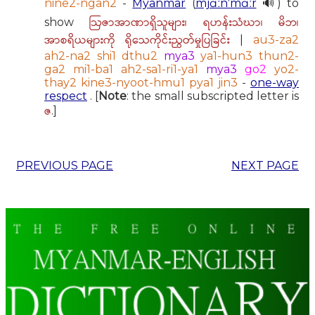
nine2-ngan2
-
Myanmar
(
mjɑːnˈmɑːr
🔊) to
ဩဇာအာဏာရှိသူများ၊ ရဟန်းသံဃာ၊ မိဘ၊
show
အာစရိယများကို ရိုသေကိုင်းညွတ်မှုပြခြင်း
|
au3-za2
ah2-na2 shi1 dthu2
mya3
ya1-hun3 thun2-
ga2 mi1-ba1 ah2-sa1-ri1-ya1
mya3
go2
yo2-
thay2 kine3-nyoot-hmu1 pya1 jin3
-
one-way
respect
. [
Note
: the small subscripted letter is
ဇ
.]
PREVIOUS PAGE
NEXT PAGE