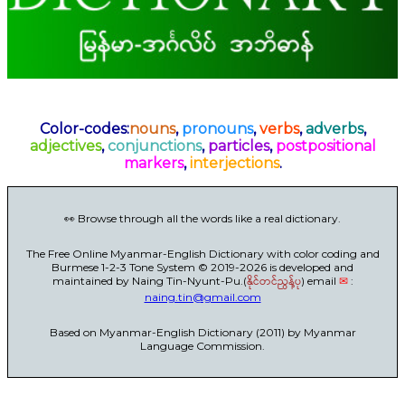
Color-codes:
nouns
,
pronouns
,
verbs
,
adverbs
,
adjectives
,
conjunctions
,
particles
,
postpositional
markers
,
interjections
.
👀 Browse through all the words like a real dictionary.
The Free Online Myanmar-English Dictionary with color coding and
Burmese 1-2-3 Tone System © 2019-2026 is developed and
maintained by Naing Tin-Nyunt-Pu.(
နိုင်တင်ညွန့်ပု
) email
✉
:
naing.tin@gmail.com
Based on Myanmar-English Dictionary (2011) by Myanmar
Language Commission.