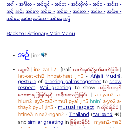
အင်္ဂါ -
အင်္ဂါထ -
အင်ဂျင် -
အင်တ -
အင်တိုက် -
အင်ပ -
အင်အ -
အင့်
အင်း
အင်းက
အင်းခ -
အင်းစ -
အင်းတ -
အင်းပ -
အင်းမ -
အင်းလ
အင်းဝ
အင်းသ - အင်းအ
အဉ်
Back to Dictionary Main Menu
အဉ်
|
in2
အဉ္ဇလီ
လက်အုပ်ချီနှုတ်ဆက်ခြင်း
|
in2-za1-li2
- [Pali]
|
let-oat-chi2 hnoat-hset jin3
-
Añjali Mudrā
,
gesture
of
pressing palms together
to
show
အပြန်အလှန်
respect
;
Wai greeting
to show
လေးစားမှုပြခြင်းနှင့် အရိုအသေပြုခြင်း
|
a-pyan2 a-
hlun2 lay3-za3-hmu1 pya1 jin3
hnin1
a-yo2 a-
ထိုင်းနိုင်ငံ
thay2 pyu1 jin3
-
mutual respect
in
|
htine3 nine2-ngan2
-
Thailand
(
ˌtaɪˈlænd
🔊)
မြန်မာနိုင်ငံ
and
similar
greeting
in
|
myan2-ma2