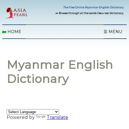
The Free Online Myanmar-English Dictionary
👀 Browse through all the words like a real dictionary.
🏡
HOME
☰ MENU
Myanmar English
Dictionary
Powered by
Translate