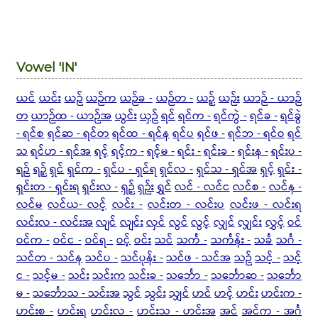
Vowel 'IN'
ယင်
ယင်း
ယဉ်
ယဉ်က
ယဉ်ခ -
ယဉ်တ -
ယဉ့်
ယဉ်း
ယာဉ် - ယာဉ်
တ
ယာဉ်ထ - ယာဉ်အ
ယွင်း
ယှဉ်
ရင်
ရင်က -
ရင်ကွဲ -
ရင်ခ -
ရင်ခွဲ
- ရင်စ
ရင်ဆ - ရင်တ
ရင်ထ - ရင်န
ရင်ပ
ရင်ဖ -
ရင်ဘ - ရင်ဝ
ရင်
သ
ရင်ဟ - ရင်အ
ရင့်
ရင့်က -
ရင့်မ -
ရင်း -
ရင်းခ -
ရင်းန -
ရင်းပ -
ရဉ်
ရဉ့်
ရှင်
ရှင်က -
ရှင်ပ - ရှင်ရ
ရှင်လ -
ရှင်သ - ရှင်အ
ရှင့်
ရှင်း -
ရှင်းတ - ရှင်းရ
ရှင်းလ -
ရှဉ့်
ရှဉ်း
ရွှင်
လင် - လင်င
လင်စ -
လင်န -
လင်မ
လင်ယ-
လင့်
လင်း -
လင်းတ - လင်းပ
လင်းဖ - လင်းရ
လင်းလ - လင်းအ
လျင်
လျင်း
လှင်
လွင်
လွင့်
လျှင်
လျှင်း
လွှင့်
ဝင်
ဝင်က -
ဝင်င -
ဝင်ရ -
ဝင့်
ဝင်း
သင်
သင်္က -
သင်္ကန်း -
သင်္ခ
သင်္ဂ -
သင်တ - သင်န
သင်ပ -
သင်ပုန်း -
သင်ဖ - သင်အ
သဉ်
သင့် -
သင့်
င -
သင့်မ -
သင်း
သင်းက
သင်းခ -
သင်္ဘော -
သင်္ဘောဆ -
သင်္ဘော
မ -
သင်္ဘောသ - သင်းအ
သွင်
သွင်း
သျှင်
ဟင်
ဟင့်
ဟင်း
ဟင်းက -
ဟင်းစ -
ဟင်းရ
ဟင်းလ -
ဟင်းသ - ဟင်းအ
အင်
အင်က - အင်္ဂ