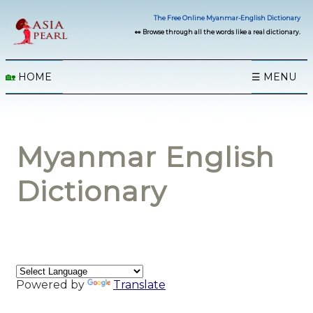
The Free Online Myanmar-English Dictionary
👀 Browse through all the words like a real dictionary.
🏡
HOME
☰ MENU
Myanmar English
Dictionary
Powered by
Translate