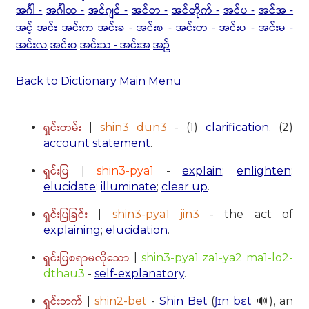
အင်္ဂါ -
အင်္ဂါထ -
အင်ဂျင် -
အင်တ -
အင်တိုက် -
အင်ပ -
အင်အ -
အင့်
အင်း
အင်းက
အင်းခ -
အင်းစ -
အင်းတ -
အင်းပ -
အင်းမ -
အင်းလ
အင်းဝ
အင်းသ - အင်းအ
အဉ်
Back to Dictionary Main Menu
ရှင်းတမ်း
|
shin3 dun3
- (1)
clarification
. (2)
account statement
.
ရှင်းပြ
|
shin3-pya1
-
explain
;
enlighten
;
elucidate
;
illuminate
;
clear up
.
ရှင်းပြခြင်း
|
shin3-pya1 jin3
- the act of
explaining
;
elucidation
.
ရှင်းပြစရာမလိုသော
|
shin3-pya1 za1-ya2 ma1-lo2-
dthau3
-
self-explanatory
.
ရှင်းဘက်
|
shin2-bet
-
Shin Bet
(
ʃɪn bɛt
🔊), an