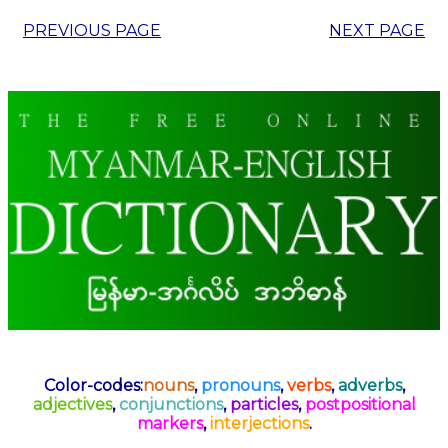
PREVIOUS PAGE
NEXT PAGE
Color-codes:
nouns
,
pronouns
,
verbs
,
adverbs
,
adjectives
,
conjunctions
,
particles
,
postpositional
markers
,
interjections
.