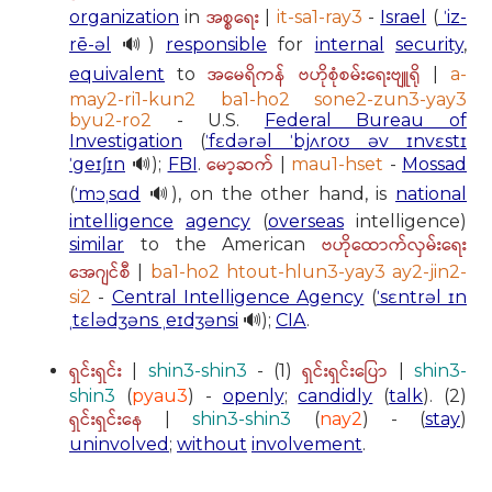
အစ္စရေး
organization
in
|
it-sa1-ray3
-
Israel
(
ˈiz-
rē-əl
🔊)
responsible
for
internal
security
,
အမေရိကန် ဗဟိုစုံစမ်းရေးဗျူရို
equivalent
to
|
a-
may2-ri1-kun2 ba1-ho2 sone2-zun3-yay3
byu2-ro2
- U.S.
Federal Bureau of
Investigation
(
ˈfɛdərəl ˈbjʌroʊ əv ɪnvɛstɪ
မော့ဆက်
ˈgeɪʃɪn
🔊);
FBI
.
|
mau1-hset
-
Mossad
(
ˈmɔˌsɑd
🔊), on the other hand, is
national
intelligence
agency
(
overseas
intelligence)
ဗဟိုထောက်လှမ်းရေး
similar
to the American
အေဂျင်စီ
|
ba1-ho2 htout-hlun3-yay3 ay2-jin2-
si2
-
Central Intelligence Agency
(
ˈsɛntrəl ɪn
ˌtɛlədʒəns ˌeɪdʒənsi
🔊);
CIA
.
ရှင်းရှင်း
ရှင်းရှင်းပြော
|
shin3-shin3
- (1)
|
shin3-
shin3
(
pyau3
) -
openly
;
candidly
(
talk
). (2)
ရှင်းရှင်းနေ
|
shin3-shin3
(
nay2
) - (
stay
)
uninvolved
;
without
involvement
.