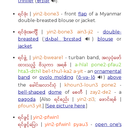
thriller
(
ˈθrɪlər
🔊).
ရင်ဖုံး
|
yin2-bone3
- front
flap
of a Myanmar
double-breasted blouse or jacket.
ရင်ဖုံးအင်္ကျီ
|
yin2-bone3 ain3-ji2
-
double-
breasted
(
ˌˈdʌbəl ˌˈbrɛstəd
🔊)
blouse
or
jacket
.
ရင်ဖွဲ့
အလှပုံဖော်
|
yin2-bweare1
- turban band,
ထားသည့် ဗိသုကာ အရစ်
|
a-hla1 pone2-pfau2
hta3-dthi1
be1-thu1-ka2 a-yit
- an
ornamental
band
or
ovolo molding
(
ˈō-və-ˌlō
🔊)
above
ခေါင်းလောင်းပုံ
the
|
khoun3-loun3 pone2
-
စေတီ
bell-shaped
dome
of
|
zay2-de2
- a
ရင်စည်း
ဖောင်းရစ်
pagoda
. [Also
|
yin2-zi3
;
|
pfoun3 yit
.] [
See picture here
.]
ရင်ဖွင့်
|
yin2-pfwin1
ရင်ဖွင့်ပြော
|
yin2-pfwin1 pyau3
-
open one's