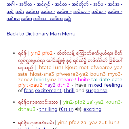
အင်္ဂါ -
အင်္ဂါထ -
အင်ဂျင် -
အင်တ -
အင်တိုက် -
အင်ပ -
အင်အ -
အင့်
အင်း
အင်းက
အင်းခ -
အင်းစ -
အင်းတ -
အင်းပ -
အင်းမ -
အင်းလ
အင်းဝ
အင်းသ - အင်းအ
အဉ်
Back to Dictionary Main Menu
ရင်ဖို
ထိတ်လန့် ကြောက်မက်ဖွယ်ရာ၊ စိတ်
|
yin2 pfo2
-
လှုပ်ရှားဖွယ်ရာ ပေါင်းမျိုးစုံ နှင့် ရင်ထဲ၌ တဒိတ်ဒိတ် ဖြစ်ပေါ်
နေသည်
|
htate-lun1 kjout-met-pfweare2-ya2
sate hloat-sha3 pfweare2-ya2 boun3 myo3-
zone2
hnin1
yin2
hteare3 hnite
ta1-date-date
pfyit-pau2
nay2
dthi2
- have
mixed feelings
of
fear
,
excitement
,
thrill
and
suspense
.
ရင်ဖိုစရာကောင်းသော
|
yin2-pfo2 za1-ya2 koun3-
dthau3
-
thrilling
(
ˈθrɪlɪŋ
🔊);
exciting
.
ရင်ဖိုစရာဇာတ်လမ်း
|
yin2-pfo2 za1-ya2 zut-lun3
-