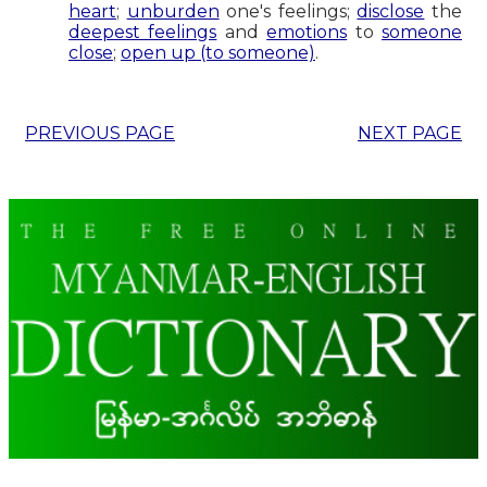
heart
;
unburden
one's feelings;
disclose
the
deepest feelings
and
emotions
to
someone
close
;
open up (to someone)
.
PREVIOUS PAGE
NEXT PAGE