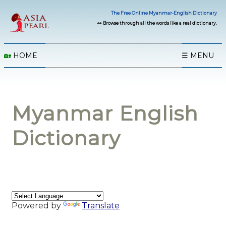
The Free Online Myanmar-English Dictionary
👀 Browse through all the words like a real dictionary.
🏡
HOME
☰ MENU
Myanmar English
Dictionary
Powered by
Translate