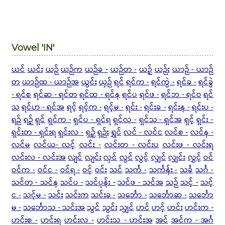
Vowel 'IN'
ယင်
ယင်း
ယဉ်
ယဉ်က
ယဉ်ခ -
ယဉ်တ -
ယဉ့်
ယဉ်း
ယာဉ် - ယာဉ်
တ
ယာဉ်ထ - ယာဉ်အ
ယွင်း
ယှဉ်
ရင်
ရင်က -
ရင်ကွဲ -
ရင်ခ -
ရင်ခွဲ
- ရင်စ
ရင်ဆ - ရင်တ
ရင်ထ - ရင်န
ရင်ပ
ရင်ဖ -
ရင်ဘ - ရင်ဝ
ရင်
သ
ရင်ဟ - ရင်အ
ရင့်
ရင့်က -
ရင့်မ -
ရင်း -
ရင်းခ -
ရင်းန -
ရင်းပ -
ရဉ်
ရဉ့်
ရှင်
ရှင်က -
ရှင်ပ - ရှင်ရ
ရှင်လ -
ရှင်သ - ရှင်အ
ရှင့်
ရှင်း -
ရှင်းတ - ရှင်းရ
ရှင်းလ -
ရှဉ့်
ရှဉ်း
ရွှင်
လင် - လင်င
လင်စ -
လင်န -
လင်မ
လင်ယ-
လင့်
လင်း -
လင်းတ - လင်းပ
လင်းဖ - လင်းရ
လင်းလ - လင်းအ
လျင်
လျင်း
လှင်
လွင်
လွင့်
လျှင်
လျှင်း
လွှင့်
ဝင်
ဝင်က -
ဝင်င -
ဝင်ရ -
ဝင့်
ဝင်း
သင်
သင်္က -
သင်္ကန်း -
သင်္ခ
သင်္ဂ -
သင်တ - သင်န
သင်ပ -
သင်ပုန်း -
သင်ဖ - သင်အ
သဉ်
သင့် -
သင့်
င -
သင့်မ -
သင်း
သင်းက
သင်းခ -
သင်္ဘော -
သင်္ဘောဆ -
သင်္ဘော
မ -
သင်္ဘောသ - သင်းအ
သွင်
သွင်း
သျှင်
ဟင်
ဟင့်
ဟင်း
ဟင်းက -
ဟင်းစ -
ဟင်းရ
ဟင်းလ -
ဟင်းသ - ဟင်းအ
အင်
အင်က - အင်္ဂ