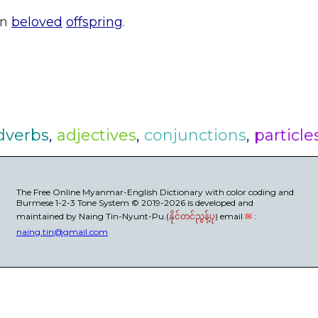
wn
beloved
offspring
.
dverbs
,
adjectives
,
conjunctions
,
particle
The Free Online Myanmar-English Dictionary with color coding and
Burmese 1-2-3 Tone System © 2019-2026 is developed and
maintained by Naing Tin-Nyunt-Pu.(
) email
✉
:
နိုင်တင်ညွန့်ပု
naing.tin@gmail.com