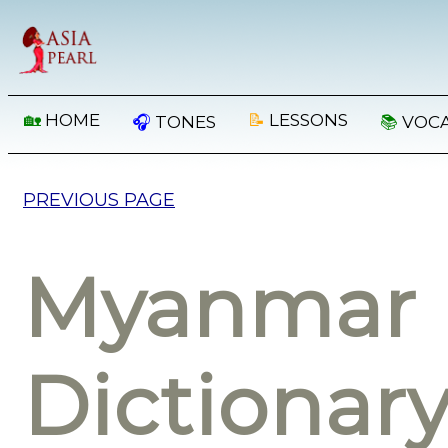
🏡
HOME
📝
LESSONS
🎧
TONES
📚
VOC
PREVIOUS PAGE
Myanmar 
Dictionar