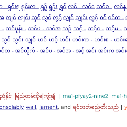
တ - ရှင်းရ
ရှင်းလ -
ရှဉ့်
ရှဉ်း
ရွှင်
လင် - လင်င
လင်စ -
လင်န 
းအ
လျင်
လျင်း
လှင်
လွင်
လွင့်
လျှင်
လျှင်း
လွှင့်
ဝင်
ဝင်က -
 -
သင်ပုန်း -
သင်ဖ - သင်အ
သဉ်
သင့် -
သင့်င -
သင့်မ -
သ
သွင်
သွင်း
သျှင်
ဟင်
ဟင့်
ဟင်း
ဟင်းက -
ဟင်းစ -
ဟင်း
င်တ -
အင်တိုက် -
အင်ပ -
အင်အ -
အင့်
အင်း
အင်းက
အင်း
|
ma1-pfyay2-nine2 ma1-h
ည်နိုင် မြည်တမ်းငိုကြွေး၍
onsolably
wail
,
lament
, and
|
ရင်ဘတ်စည်တီးသည်