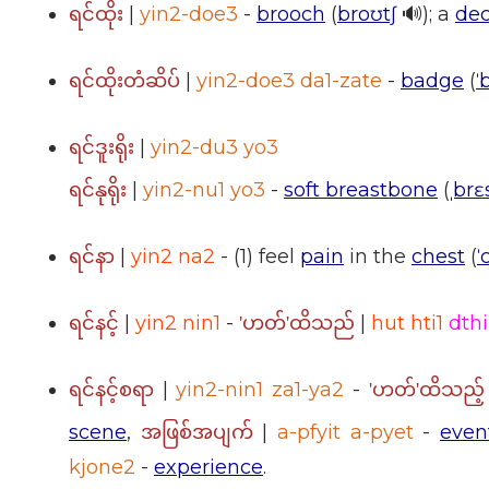
|
yin2-doe3
-
brooch
(
broʊtʃ
🔊); a
dec
ရင်ထိုး
|
yin2-doe3 da1-zate
-
badge
(
ˈ
ရင်ထိုးတံဆိပ်
|
yin2-du3 yo3
ရင်ဒူးရိုး
|
yin2-nu1 yo3
-
soft breastbone
(
ˌbrɛ
ရင်နုရိုး
|
yin2 na2
- (1) feel
pain
in the
chest
(
ˈ
ရင်နာ
|
yin2 nin1
-
|
hut hti1
dth
ရင်နင့်
'ဟတ်'ထိသည်
|
yin2-nin1 za1-ya2
-
ရင်နင့်စရာ
'ဟတ်'ထိသည့်
scene
,
|
a-pfyit a-pyet
-
even
အဖြစ်အပျက်
kjone2
-
experience
.