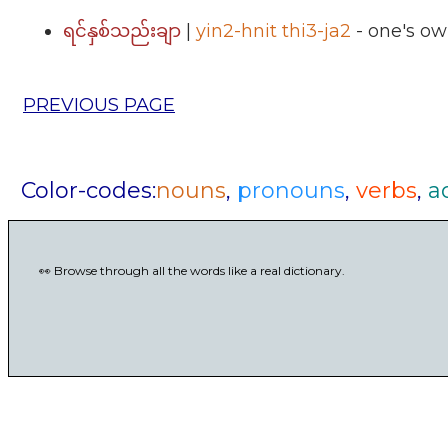
|
yin2-hnit thi3-ja2
- one's o
ရင်နှစ်သည်းချာ
PREVIOUS PAGE
Color-codes:
nouns
,
pronouns
,
verbs
,
a
👀 Browse through all the words like a real dictionary.