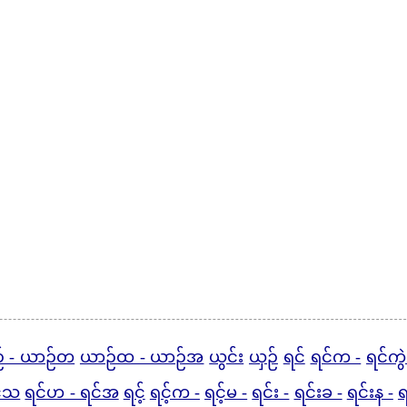
် - ယာဉ်တ
ယာဉ်ထ - ယာဉ်အ
ယွင်း
ယှဉ်
ရင်
ရင်က -
ရင်ကွဲ
င်သ
ရင်ဟ - ရင်အ
ရင့်
ရင့်က -
ရင့်မ -
ရင်း -
ရင်းခ -
ရင်းန -
ရ