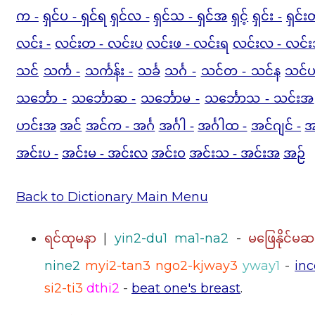
က -
ရှင်ပ - ရှင်ရ
ရှင်လ -
ရှင်သ - ရှင်အ
ရှင့်
ရှင်း -
ရှင်း
လင်း -
လင်းတ - လင်းပ
လင်းဖ - လင်းရ
လင်းလ - လင်
သင်
သင်္က -
သင်္ကန်း -
သင်္ခ
သင်္ဂ -
သင်တ - သင်န
သင်ပ
သင်္ဘော -
သင်္ဘောဆ -
သင်္ဘောမ -
သင်္ဘောသ - သင်းအ
ဟင်းအ
အင်
အင်က - အင်္ဂ
အင်္ဂါ -
အင်္ဂါထ -
အင်ဂျင် -
အ
အင်းပ -
အင်းမ - အင်းလ
အင်းဝ
အင်းသ - အင်းအ
အဉ်
Back to Dictionary Main Menu
|
yin2-du1 ma1-na2
-
ရင်ထုမနာ
မဖြေနိုင်မဆ
nine2
myi2-tan3 ngo2-kjway3
yway1
-
inc
si2-ti3
dthi2
-
beat one's breast
.