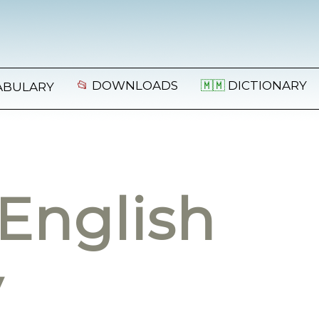
📂
DOWNLOADS
🇲🇲
DICTIONARY
ABULARY
English
y