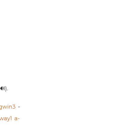
🔊).
gwin3
-
tway1 a-