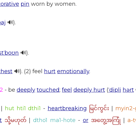
orative
pin
worn by women.
baj
🔊).
stˈboʊn
🔊).
chest
🔊). (2) feel
hurt
emotionally
.
i2
- be
deeply
touched
;
feel
deeply hurt
(
ˈdipli
hərt
|
hut hti1 dthi1
-
heartbreaking
|
myin2-
မြင်ကွင်း
t
|
dtho1 ma1-hote
-
or
|
a-
သို့မဟုတ်
အတွေ့အကြုံ