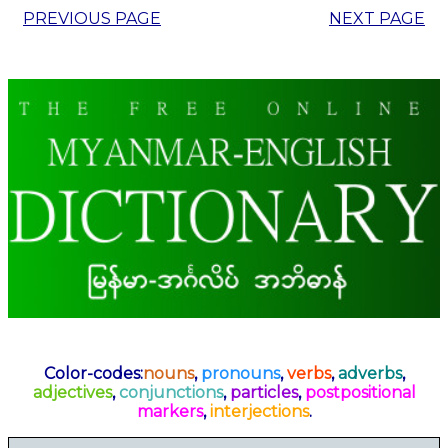
PREVIOUS PAGE
NEXT PAGE
Color-codes:
nouns
,
pronouns
,
verbs
,
adverbs
,
adjectives
,
conjunctions
,
particles
,
postpositional
markers
,
interjections
.