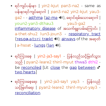
ရင်ကျပ်ပန်းနာ
|
yin2-kjut pan3-na2
- same as
ပန်းနာရင်ကျပ်ရောဂါ
|
pan3-na2 yin2-kjut yau3-
ရောင်ရမ်းသောရောဂါ
ga2
- -
asthma
(
ˈaz-mə
🔊),
|
youn2-yan3-dthau3
yau3-ga2
-
အသက်ရှူလမ်းကြောင်း
inflammatory disease
of
|
a-thet-shu2 lun3-joun3
-
respiratory tract
အဆုတ်
(
ˈres.pɚ.ə.tɔːr.i ˌtrækt
🔊);
airways
of the
|
a-hsoat
-
lungs
(
ˈləŋ
🔊).
ရင်ကြားစေ့
ပြန်လည်သင့်မြတ်သွား
|
yin2-ja3-say1
-
သည်
|
pyan2-leare2 thin1-myut
thwa3
dthi2
-
be
reconciled
[Lit:
close
the
gap
between
💕
two hearts
.]
ရင်ကြားစေ့ရေး
ပြန်လည်
|
yin2-ja3-say1 yay3
-
သင့်မြတ်ရေး
|
pyan2-leare2 thin1-myut-yay3
-
reconciliation
.