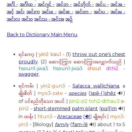
အင်္ဂါ -
အင်္ဂါထ -
အင်ဂျင် -
အင်တ -
အင်တိုက် -
အင်ပ -
အင်အ -
အင့်
အင်း
အင်းက
အင်းခ -
အင်းစ -
အင်းတ -
အင်းပ -
အင်းမ -
အင်းလ
အင်းဝ
အင်းသ - အင်းအ
အဉ်
Back to Dictionary Main Menu
ရင်ကော့
|
yin2 kau1
- (1)
throw out one's chest
ဆောင့်ကြွား ဆောင့်ကြွားလျှောက်သည်
proudly
. (2)
|
hsoun1-jwa3 hsoun1-jwa3
shout
dthi2
-
swagger
.
ရင်ကမ်း
|
yin2-gun3
-
Salacca wallichiana
, a
မျိုးစိတ်
|
myo3-zate
-
species
(
ˈspē-(ˌ)shēz
🔊)
ပင်စည်တိုသော အပင်
of
|
pin2-zi2 toh2-dthau3
a-
pin2
-
short-stemmed
palm plant
(
pɑ(l)m
🔊)
ထန်း
မျိုးရင်း
in
|
htun3
-
Arecaceae
(
🔊
)
|
myo3-
yin3
- [Biology]
family
(
ˈfam-lē
🔊) about 1 to 5