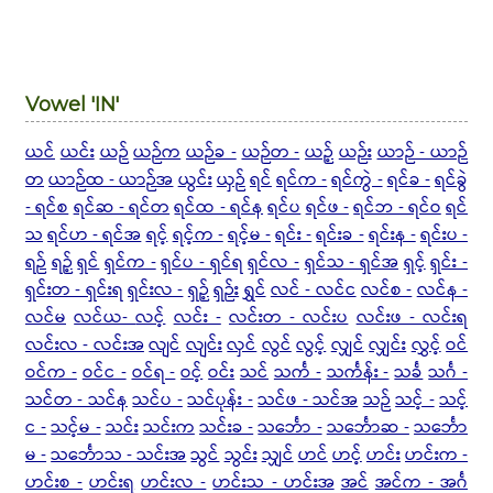
Vowel 'IN'
ယင်
ယင်း
ယဉ်
ယဉ်က
ယဉ်ခ -
ယဉ်တ -
ယဉ့်
ယဉ်း
ယာဉ် - ယာဉ်
တ
ယာဉ်ထ - ယာဉ်အ
ယွင်း
ယှဉ်
ရင်
ရင်က -
ရင်ကွဲ -
ရင်ခ -
ရင်ခွဲ
- ရင်စ
ရင်ဆ - ရင်တ
ရင်ထ - ရင်န
ရင်ပ
ရင်ဖ -
ရင်ဘ - ရင်ဝ
ရင်
သ
ရင်ဟ - ရင်အ
ရင့်
ရင့်က -
ရင့်မ -
ရင်း -
ရင်းခ -
ရင်းန -
ရင်းပ -
ရဉ်
ရဉ့်
ရှင်
ရှင်က -
ရှင်ပ - ရှင်ရ
ရှင်လ -
ရှင်သ - ရှင်အ
ရှင့်
ရှင်း -
ရှင်းတ - ရှင်းရ
ရှင်းလ -
ရှဉ့်
ရှဉ်း
ရွှင်
လင် - လင်င
လင်စ -
လင်န -
လင်မ
လင်ယ-
လင့်
လင်း -
လင်းတ - လင်းပ
လင်းဖ - လင်းရ
လင်းလ - လင်းအ
လျင်
လျင်း
လှင်
လွင်
လွင့်
လျှင်
လျှင်း
လွှင့်
ဝင်
ဝင်က -
ဝင်င -
ဝင်ရ -
ဝင့်
ဝင်း
သင်
သင်္က -
သင်္ကန်း -
သင်္ခ
သင်္ဂ -
သင်တ - သင်န
သင်ပ -
သင်ပုန်း -
သင်ဖ - သင်အ
သဉ်
သင့် -
သင့်
င -
သင့်မ -
သင်း
သင်းက
သင်းခ -
သင်္ဘော -
သင်္ဘောဆ -
သင်္ဘော
မ -
သင်္ဘောသ - သင်းအ
သွင်
သွင်း
သျှင်
ဟင်
ဟင့်
ဟင်း
ဟင်းက -
ဟင်းစ -
ဟင်းရ
ဟင်းလ -
ဟင်းသ - ဟင်းအ
အင်
အင်က - အင်္ဂ