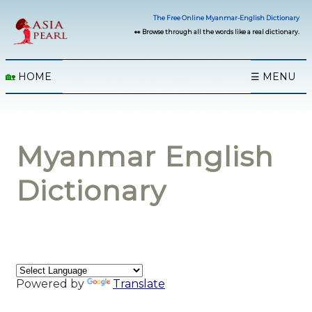
The Free Online Myanmar-English Dictionary
👀 Browse through all the words like a real dictionary.
🏡
HOME
☰ MENU
Myanmar English
Dictionary
Powered by
Translate