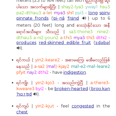
ရှည်လျား၍ ဆူး
meters (3.3 to 16.4 feet) tall with
ပါသော အလက်များရှိပြီး
|
shay2-lya3
yway1
hsu3
pa2-dthau3
a-let
mya3
shi1
pyi3
-
long
spiny
pinnate fronds
(
ˈpi-ˌnā
ˈfränd
🔊) up to 6
စားသုံးနိုင်သော အနီ
meters (20 feet) long and
ရောင်အသီးများ သီးသည်
|
sa3-thone3 nine2-
dthau3 a-ni2-youn2
a-thi3
mya3
thi3
dthi2
-
produces
red-skinned edible fruit
(
ˈɛdəbəl
🔊).
ရင်ကယ်
အစာမကြေ၊ မအီမလည်ဖြစ်
|
yin2-keare2
-
နေသည်
|
a-sa2 (
ma1
)-kjay2
ma1-e2-ma1-leare2
pfyit
nay2
dthi2
- have
indigestion
.
ရင်ကျိုး
အသည်းကွဲပြီ
|
yin2-kjo3
-
|
a-there3-
kweare3
byi2
- be
broken-hearted
(
ˌbroʊ.kən
ˈhɑːr.t̬ɪd
🔊).
ရင်ကျပ်
|
yin2-kjut
- feel
congested
in the
chest
.