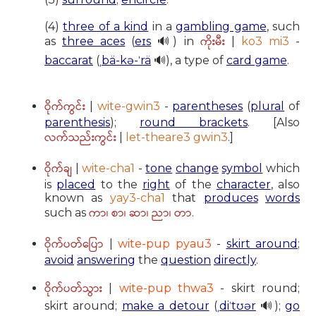
(4)
three of a kind
in a
gambling game
, such
ကိုးမီး
as
three aces
(
eɪs
🔊) in
|
ko3 mi3
-
baccarat
(
ˌbä-kə-ˈrä
🔊), a type of
card game
.
ဝိုက်ကွင်း
|
wite-gwin3
-
parentheses
(
plural
of
parenthesis
);
round brackets
. [Also
လက်သည်းကွင်း
|
let-theare3 gwin3
.]
ဝိုက်ချ
|
wite-cha1
-
tone
change
symbol
which
is
placed
to the
right
of the
character
, also
known as
yay3-cha1
that
produces
words
ကာ၊ စာ၊ ဆာ၊ ညာ၊ တာ
such as
.
ဝိုက်ပတ်ပြော
|
wite-pup pyau3
-
skirt around
;
avoid
answering
the
question
directly
.
ဝိုက်ပတ်သွား
|
wite-pup thwa3
- skirt round;
skirt around;
make a detour
(
ˌdiˈtʊər
🔊);
go