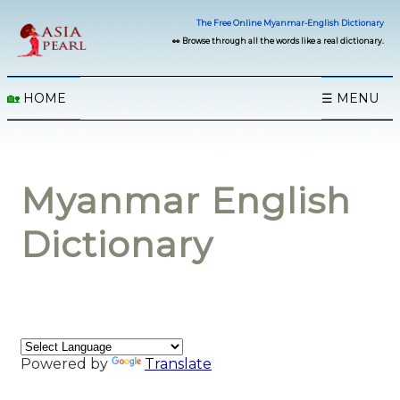
The Free Online Myanmar-English Dictionary
👀 Browse through all the words like a real dictionary.
🏡
HOME
☰ MENU
Myanmar English
Dictionary
Powered by
Translate