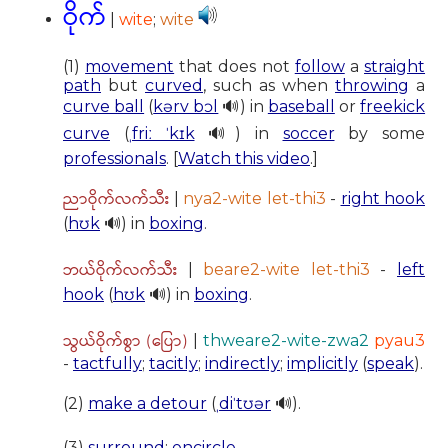
ဝိုက်
|
wite
;
wite
(1)
movement
that does not
follow
a
straight
path
but
curved
, such as when
throwing
a
curve ball
(
kərv bɔl
🔊) in
baseball
or
freekick
curve
(
ˌfriː ˈkɪk
🔊) in
soccer
by some
professionals
. [
Watch this video
.]
ညာဝိုက်လက်သီး
|
nya2-wite let-thi3
-
right hook
(
hʊk
🔊) in
boxing
.
ဘယ်ဝိုက်လက်သီး
|
beare2-wite let-thi3
-
left
hook
(
hʊk
🔊) in
boxing
.
သွယ်ဝိုက်စွာ (ပြော)
|
thweare2-wite-zwa2
pyau3
-
tactfully
;
tacitly
;
indirectly
;
implicitly
(
speak
).
(2)
make a detour
(
ˌdiˈtʊər
🔊).
(3)
surround
;
encircle
.