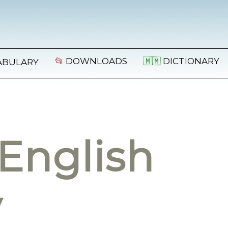
📂
DOWNLOADS
🇲🇲
DICTIONARY
ABULARY
English
y