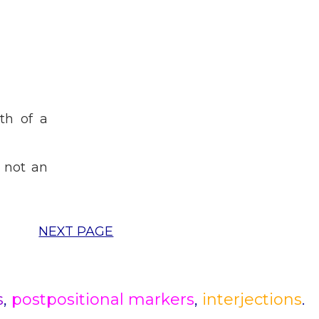
th of a
s not an
NEXT PAGE
s
,
postpositional markers
,
interjections
.