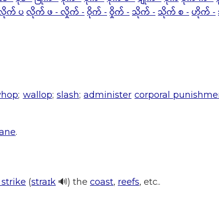
လိုက် ပ
လိုက် ဖ -
လှိုက် -
ဝိုက် -
ဝှိုက် -
သိုက် -
သိုက် စ -
ဟိုက် -
hop
;
wallop
;
slash
;
administer
corporal punishme
ane
.
strike
(
straɪk
🔊) the
coast
,
reefs
, etc..