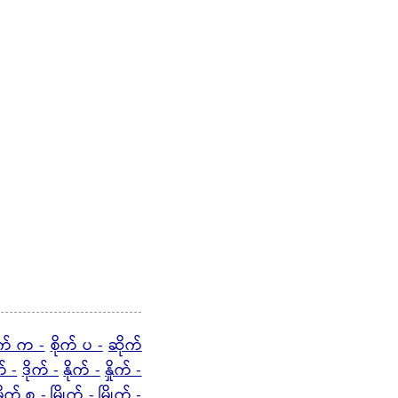
ုက် က -
စိုက် ပ -
ဆိုက်
် -
ဒိုက် -
နိုက် -
နှိုက် -
မိုက် စ -
မြိုက် -
မြှိုက် -