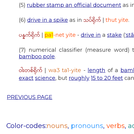
(5)
rubber stamp an official document
as i
သပ်ရိုက်
(6)
drive in a spike
as in
|
thut yite
.
ပန္နက်ရိုက်
|
pa1
-net yite
-
drive in
a
stake
(
ˈst
(7) numerical classifier (measure word)
bamboo pole
.
ဝါးတစ်ရိုက်
|
wa3 ta1-yite
-
length
of a
bamb
exact
science
, but
roughly
15 to 20 feet
can
PREVIOUS PAGE
Color-codes:
nouns
,
pronouns
,
verbs
,
a