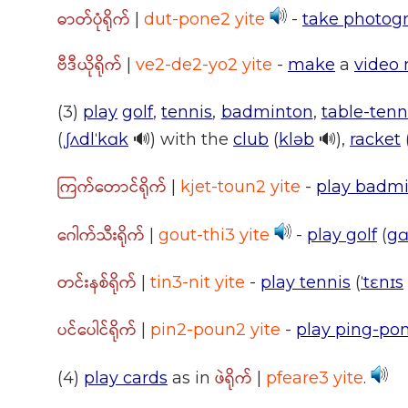
ဓာတ်ပုံရိုက်
|
dut-pone2 yite
-
take photog
ဗီဒီယိုရိုက်
|
ve2-de2-yo2 yite
-
make
a
video 
(3)
play
golf
,
tennis
,
badminton
,
table-tenn
(
ˌʃʌdlˈkɑk
🔊) with the
club
(
kləb
🔊),
racket
ကြက်တောင်ရိုက်
|
kjet-toun2 yite
-
play badm
ဂေါက်သီးရိုက်
|
gout-thi3 yite
-
play golf
(
gɑ
တင်းနစ်ရိုက်
|
tin3-nit yite
-
play tennis
(
ˈtɛnɪs
ပင်ပေါင်ရိုက်
|
pin2-poun2 yite
-
play ping-po
ဖဲရိုက်
(4)
play cards
as in
|
pfeare3 yite
.