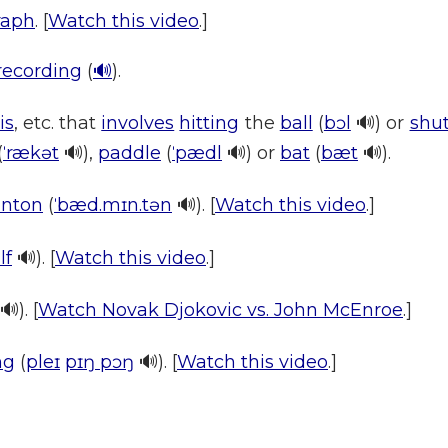
raph
. [
Watch this video
.]
recording
(
🔊
).
is
, etc. that
involves
hitting
the
ball
(
bɔl
🔊) or
shut
(
ˈrækət
🔊),
paddle
(
ˈpædl
🔊) or
bat
(
bæt
🔊).
inton
(
ˈbæd.mɪn.tən
🔊). [
Watch this video
.]
lf
🔊). [
Watch this video
.]
🔊). [
Watch Novak Djokovic vs. John McEnroe
.]
ng
(
pleɪ
pɪŋ pɔŋ
🔊). [
Watch this video
.]