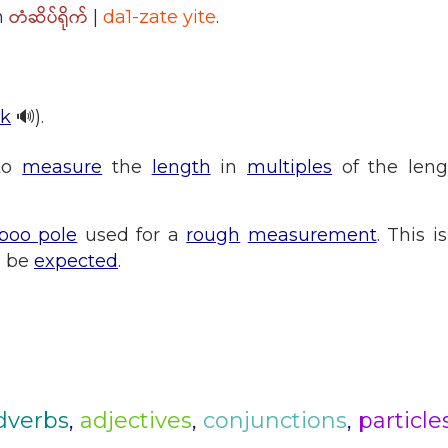
တံဆိပ်ရိုက်
n
|
da1-zate yite
.
āk
🔊).
 to
measure
the
length
in
multiples
of the leng
oo pole
used for a
rough
measurement
. This i
 be
expected
.
dverbs
,
adjectives
,
conjunctions
,
particle