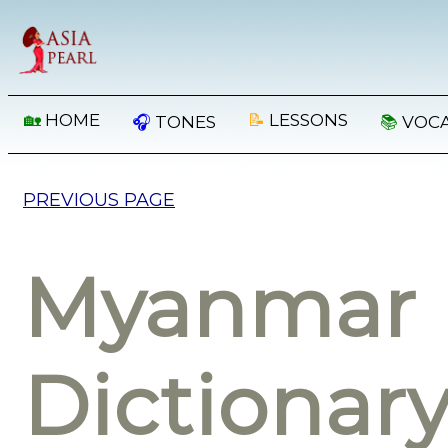
🏡
HOME
📝
LESSONS
🎧
TONES
📚
VOC
PREVIOUS PAGE
Myanmar 
Dictionar