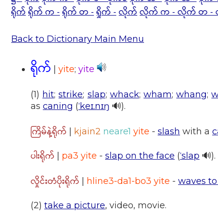
ရိုက်
ရိုက် က -
ရိုက် တ -
ရှိုက် -
လိုက်
လိုက် က -
လိုက် တ - 
Back to Dictionary Main Menu
ရိုက်
|
yite
;
yite
(1)
hit
;
strike
;
slap
;
whack
;
wham
;
whang
;
w
as
caning
(
ˈkeɪ.nɪŋ
🔊).
ကြိမ်နဲ့ရိုက်
|
kjain2
neare1
yite
-
slash
with a
c
ပါးရိုက်
|
pa3 yite
-
slap on the face
(
ˈslap
🔊).
လှိုင်းတံပိုးရိုက်
|
hline3-da1-bo3 yite
-
waves to 
(2)
take a picture
, video, movie.