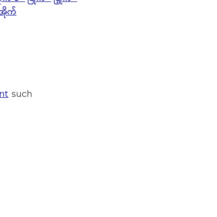
အိုက်
nt
such