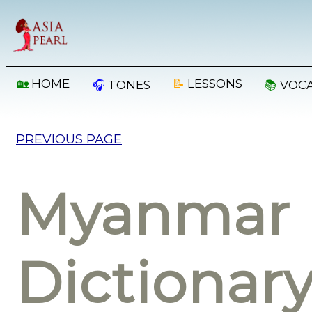
🏡
HOME
📝
LESSONS
🎧
TONES
📚
VOC
PREVIOUS PAGE
Myanmar 
Dictionar