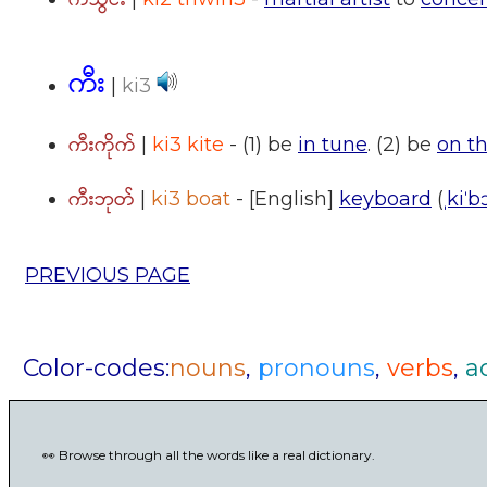
ကီး
|
ki3
ကီးကိုက်
|
ki3 kite
- (1) be
in tune
. (2) be
on t
ကီးဘုတ်
|
ki3 boat
- [English]
keyboard
(
ˌkiˈ
PREVIOUS PAGE
Color-codes:
nouns
,
pronouns
,
verbs
,
a
👀 Browse through all the words like a real dictionary.