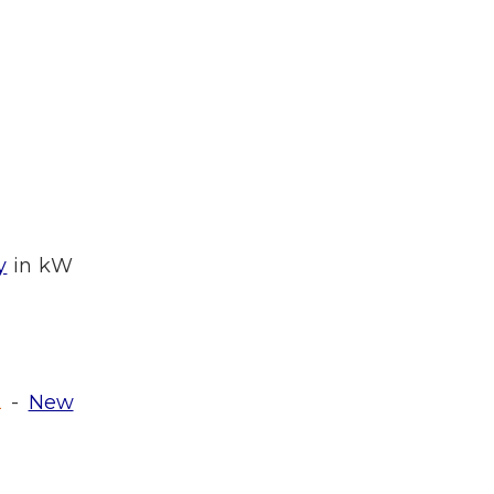
y
in kW
2
-
New