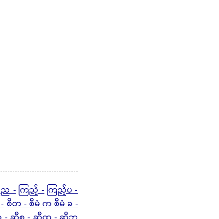
်ည -
ကြည့် -
ကြည့်ပ -
 -
စီတ - စီမံ က
စီမံ ခ -
 -
ဆီစ -
ဆီထ - ဆီဘ