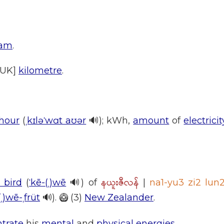
ram
.
[UK]
kilometre
.
 hour
(
ˌkɪləˈwɑt aʊər
🔊); kWh,
amount
of
electricit
နယူးဇီလန်
s bird
(
ˈkē-(ˌ)wē
🔊) of
|
na1-yu3 zi2 lun
(ˌ)wē-ˌfrüt
🔊). 🥝 (3)
New Zealander
.
trate
his
mental
and
physical
energies
.