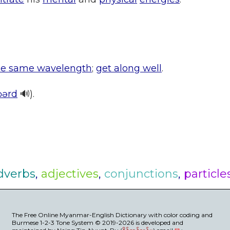
he same wavelength
;
get along well
.
bɔərd
🔊).
dverbs
,
adjectives
,
conjunctions
,
particle
The Free Online Myanmar-English Dictionary with color coding and
Burmese 1-2-3 Tone System © 2019-2026 is developed and