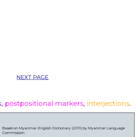
NEXT PAGE
s
,
postpositional markers
,
interjections
.
Based on Myanmar-English Dictionary (2011) by Myanmar Language
Commission.