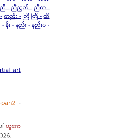
ညီ -
ညီညွတ် -
ညီတ -
-
တည်း -
တြိ
တြီ -
ထိ
 -
နီး -
နည်း -
နည်းပ -
tial art
1-pan2
-
ယူကေ
of
026.