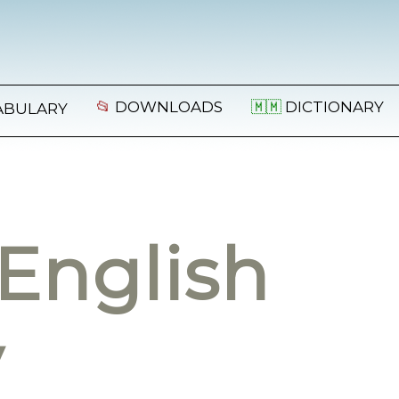
📂
DOWNLOADS
🇲🇲
DICTIONARY
ABULARY
English
y