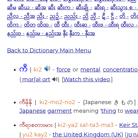
ဆီမ
ဆီယ - ဆီအ
ဆီး
ဆီးက -
ဆီးချို -
ဆီးရ -
ဆီးသွား စ -
ညီလ - ညီအ
ညီး -
ညဉ့် -
ညည်း -
ညှိ
ညှီ -
ဋီ -
ဌီ -
တိ -
တိ
ထိက -
ထိတ
ထိထ -
ထီ
ထီး -
ထီးဆ -
ထီးဖ - ထီးရ
ထီးလ -
နည်းဗ -
နည်းမ - နည်းအ
နှီး
နှီးက - နှီးအ
Back to Dictionary Main Menu
ကီ
|
ki2
-
force
or
mental
concentrati
(
ˌmɑrʃəl ɑrt
🔊). [
Watch this video
.]
ကီမိုနို
|
ki2-mo2-no2
- {Japanese:きもの
Japanese
garment
meaning '
thing
to
wea
ကီရာစတားမား
|
ki2-ya2 sa1-ta3-ma3
-
Keir S
|
yu2 kay2
-
the United Kingdom (UK)
(
jʊˌn