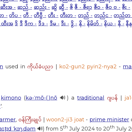
 ဆီးအ -
ဆည် -
ဆည်း -
ဆွိ
ဆွီ -
ဇိ
ဇီ - ဇီရာ
ဇီဝ -
ဇီဝ ဗ -
ဇီး -
တ -
တိပ -
တီ -
တီဗွီ -
တီး -
တီးတ -
တည် -
တည်င -
တည်တ 
 ထီးအ
ဒိ
ဒီ
ဒီက -
ဒီဒ -
ဒီမ -
ဒီး -
ဒွိ -
နိ -
နိမိတ် -
နိယ -
နီ -
နီန
ကိုယ်ခံပညာ
on
used in
|
ko2-gun2 pyin2-nya2
-
mar
ဂျပန်
]
kimono
(
kə-ˈmō-(ˌ)nō
🔊) a
traditional
|
ja
r
'.
ဝန်ကြီးချုပ်
tarmer
,
|
woon2-ji3 joat
-
prime minister
th
th
aɪ.t̬ɪd ˈkɪŋ.dəm
🔊) from 5
July 2024 to 20
July 2