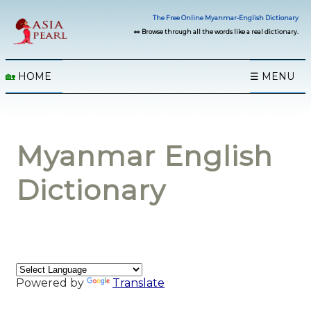
The Free Online Myanmar-English Dictionary
👀 Browse through all the words like a real dictionary.
🏡
HOME
☰ MENU
Myanmar English
Dictionary
Powered by
Translate