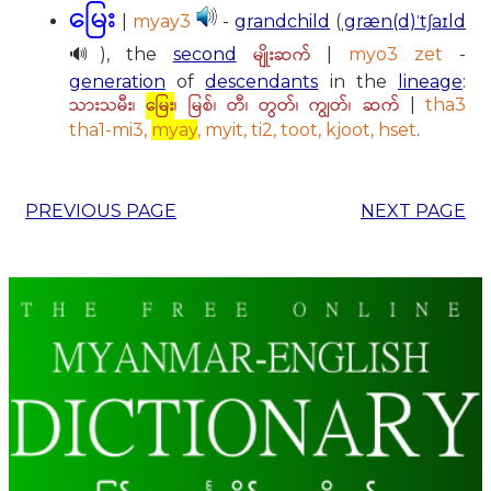
မြေး
|
myay3
-
grandchild
(
ˌgræn(d)ˈtʃaɪld
မျိုးဆက်
🔊), the
second
|
myo3 zet
-
generation
of
descendants
in the
lineage
:
သားသမီး၊
မြေး
၊ မြစ်၊ တီ၊ တွတ်၊ ကျွတ်၊ ဆက်
|
tha3
tha1-mi3,
myay
, myit, ti2, toot, kjoot, hset
.
PREVIOUS PAGE
NEXT PAGE