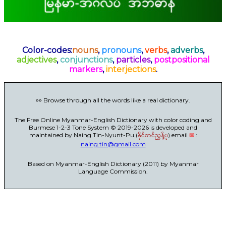
Color-codes:
nouns
,
pronouns
,
verbs
,
adverbs
,
adjectives
,
conjunctions
,
particles
,
postpositional
markers
,
interjections
.
👀 Browse through all the words like a real dictionary.
The Free Online Myanmar-English Dictionary with color coding and
Burmese 1-2-3 Tone System © 2019-2026 is developed and
maintained by Naing Tin-Nyunt-Pu.(
နိုင်တင်ညွန့်ပု
) email
✉
:
naing.tin@gmail.com
Based on Myanmar-English Dictionary (2011) by Myanmar
Language Commission.