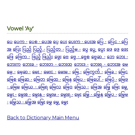
Vowel 'Ay'
ပေ
ပေက -
ပေစ - ပေအ
ပေ့
ပေး
ပေးက - ပေးအ
ပြေ -
ပြေင - ပြေ
အ
ပြေး
ပြည်
ပြည့် -
ပြည့်တ -
ပြည့်မ -
ပွေ
ပွေ့
ပွေး
ဖေ
ဖေ့
ဖေး
ဖြေ
ဖြေက -
ဖြည့်
ဖြည်း
ဖွေး
ဗေ
ဗွေ - ဗွေစ
ဗွေဆ -
ဘေ
ဘေး -
ဘေးက
ဘေးခ -
ဘေးတ - ဘေးထ
ဘေးဒ -
ဘေးရ - ဘေးအ
မေ
မေ့ -
မေ့ဆ -
မေး -
မေးင -
မေးမ -
မြေ -
မြေကွက် -
မြေခ -
မြေင
မြေစ
မြေဆ -
မြေတ
မြေထ -
မြေန
မြေပ -
မြေပေါ် -
မြေပုံ -
မြေဖ
- မြေမ
မြေယ - မြေရ
မြေလ
မြေဝ
မြေသ -
မြေအ
မြေ့
မြေး
မွေ့
မွေး -
မွေးစ -
မွေးန -
မွေးမ -
မွေးရ -
မှေး
မြွေ - မြွေန
မြွေပ -
မြွေမ
-
မြွေသ - မြွေအ
မြှေး
မွှေ
မွှေ့
မွှေး
Back to Dictionary Main Menu