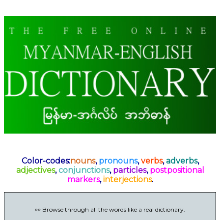
Color-codes:
nouns
,
pronouns
,
verbs
,
adverbs
,
adjectives
,
conjunctions
,
particles
,
postpositional
markers
,
interjections
.
👀 Browse through all the words like a real dictionary.