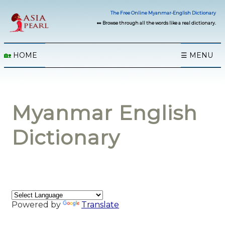
The Free Online Myanmar-English Dictionary
👀 Browse through all the words like a real dictionary.
🏡
HOME
☰ MENU
Myanmar English
Dictionary
Powered by
Translate