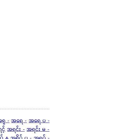
ရူ -
အရေ -
အရေ ပ -
င့်
အရင်း -
အရင်း မ -
ပ် န
အရိပ် ပ -
အရုပ် -