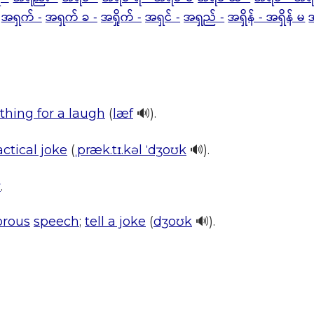
အရှက် -
အရှက် ခ -
အရှိုက် -
အရှင် -
အရှည် -
အရှိန် - အရှိန် မ
အ
hing for a laugh
(
læf
🔊).
actical joke
(
ˌpræk.tɪ.kəl ˈdʒoʊk
🔊).
r
.
rous
speech
;
tell a joke
(
dʒoʊk
🔊).