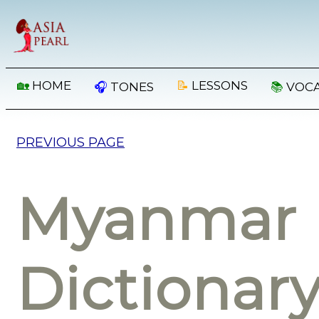
🏡
HOME
📝
LESSONS
🎧
TONES
📚
VOC
PREVIOUS PAGE
Myanmar 
Dictionar