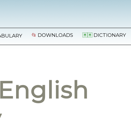
📂
DOWNLOADS
🇲🇲
DICTIONARY
ABULARY
English
y